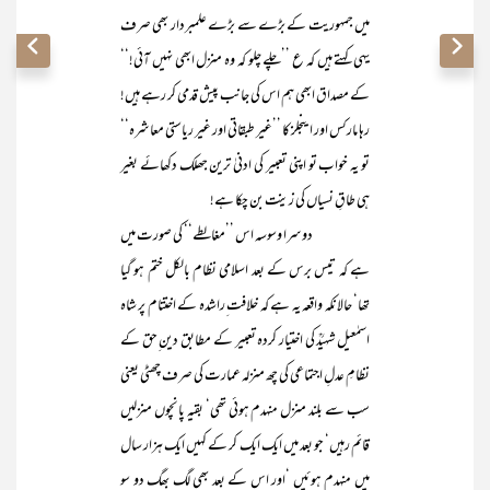
میں جمہوریت کے بڑے سے بڑے علمبردار بھی صرف
یہی کہتے ہیں کہ ع ’’چلے چلو کہ وہ منزل ابھی نہیں آئی!‘‘
کے مصداق ابھی ہم اس کی جانب پیش قدمی کر رہے ہیں!
رہا مارکس اور اینجلز کا ’’غیر طبقاتی اور غیر ریاستی معاشرہ‘‘
تو یہ خواب تو اپنی تعبیر کی ادنیٰ ترین جھلک دکھائے بغیر
ہی طاقِ نسیاں کی زینت بن چکا ہے!
دوسرا وسوسہ اس ’’مغالطے‘‘ کی صورت میں
ہے کہ تیس برس کے بعد اسلامی نظام بالکل ختم ہو گیا
تھا‘ حالانکہ واقعہ یہ ہے کہ خلافت ِراشدہ کے اختتام پر شاہ
اسمٰعیل شہیدؒ کی اختیار کردہ تعبیر کے مطابق دین ِحق کے
نظامِ عدلِ اجتماعی کی چھ منزلہ عمارت کی صرف چھٹی یعنی
سب سے بلند منزل منہدم ہوئی تھی‘ بقیہ پانچوں منزلیں
قائم رہیں‘ جو بعد میں ایک ایک کر کے کہیں ایک ہزار سال
میں منہدم ہوئیں ‘اور اس کے بعد بھی لگ بھگ دو سو