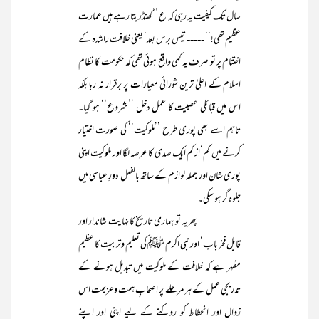
سال تک کیفیت یہ رہی کہ ع ’’کھنڈر بتا رہے ہیں عمارت
عظیم تھی!‘‘ ----- تیس برس بعد‘ یعنی خلافت راشدہ کے
اختتام پر تو صرف یہ کمی واقع ہوئی تھی کہ حکومت کا نظام
اسلام کے اعلیٰ ترین شورائی معیارات پر برقرار نہ رہا بلکہ
اس میں قبائلی عصبیت کا عمل دخل ’’شروع‘‘ ہو گیا۔
تاہم اسے بھی پوری طرح ’’ملوکیت‘‘ کی صورت اختیار
کرنے میں کم‘از کم ایک صدی کا عرصہ لگا اور ملوکیت اپنی
پوری شان اور جملہ لوازم کے ساتھ بالفعل دورِ عباسی میں
جلوہ گر ہو سکی۔
پھر یہ تو ہماری تاریخ کا نہایت شاندار اور
قابل فخر باب‘ اور نبی اکرم ﷺ کی تعلیم وتربیت کا عظیم
مظہر ہے کہ خلافت کے ملوکیت میں تبدیل ہونے کے
تدریجی عمل کے ہر مرحلے پر اصحابِ ہمت وعزیمت اس
زوال اور انحطاط کو روکنے کے لیے اپنی اور اپنے