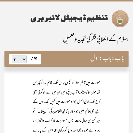
اسلام کے انقلابی فکر کی تجدید و تعمیل
باب:
باب: اول
91 /
صورت میں قائم ہوا اور تیس برس تک قائم رہا‘ جبکہ جن
نظاموں کا ڈھنڈورا آپ پیٹتے ہیں ان میں سے تو کوئی بھی
آج تک اپنی اصل مجوزہ صورت میں کہیں ایک دن کے
لیے بھی قائم نہیں ہو سکا۔ چنانچہ افلاطون کی ’’ریپبلک‘‘ تو
خیر تھی ہی خیالی جنت‘ جس جمہوریت کا خواب والٹیئر اور
روسو نے خود دیکھا اور دنیا کو دکھایا تھا اس کے بارے