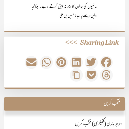
ساتھیوں کی جانوں کا نذرانہ پیش کرتے رہے۔ چنانچہ
اولین مرحلے پر سیدنا حسین بن علی
>>>
Sharing Link
منتخب کریں
درجہ بندی (کٹیگری) منتخب کریں