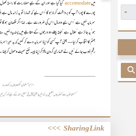
میں
کیا گیا ہے اور ان کے لیے مضاربت کا راستہ کھول د
accomodate
پورے کا پورا آپ کو برداشت کرنا ہو گا‘ اس لیے کہ تمہارا تو یہ زائد ما
سرمایہ نہیں ہے‘ اس لیے وہ مال اس کی ضرورت ہے۔ لہٰذا اگر نقصان ہو گا تو کلی
ہو‘ یہ جائز ہے‘ حلال ہے ‘البتہ پہلے دو درجوں کے مقابلے میں پسندیدہ نہی
جہنّم کا انتخاب کر لیا --- یعنی آپ کسی کو اپنا سرمایہ دے کر کہیں کہ یہ میرا 
رقم ڈوب جائے‘ مَیں نے تمہاری گردن پکڑ کر اپنا پیسہ نفع سمیت وصول کر لینا
_____________________
>> بامسلماں گفت جاں بر کف بنہ
’’مسلمانوں سے کہو کہ جاں ہتھیلی پر رکھ لیں (یعنی قتال فی سبیل اللہ کے لیے کمر کس
>>>
Sharing Link