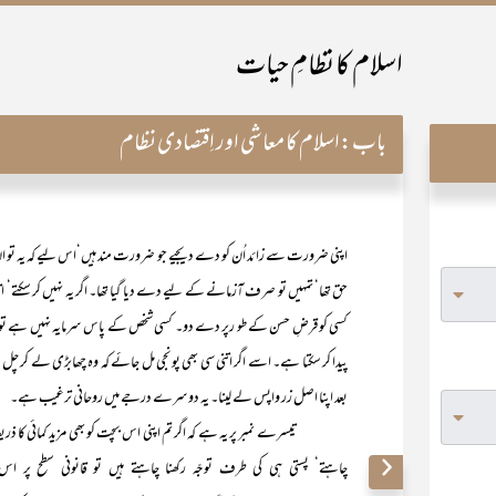
اسلام کا نظامِ حیات
باب:
اسلام کا معاشی اور اِقتصادی نظام
اپنی ضرورت سے زائد اُن کو دے دیجیے جو ضرورت مند ہیں‘اس لیے کہ یہ تو ان کی 
حق تھا‘ تمہیں تو صرف آزمانے کے لیے دے دیا گیا تھا۔ اگر یہ نہیں کر سکتے‘ ا
کسی کو قرضِ حسن کے طو رپر دے دو۔ کسی شخص کے پاس سرمایہ نہیں ہے 
پیدا کر سکتا ہے۔ اسے اگر اتنی سی بھی پونجی مل جائے کہ وہ چھابڑی لے کر چل
بعد اپنا اصل زر واپس لے لینا۔ یہ دوسرے درجے میں روحانی ترغیب ہے۔
تیسرے نمبر پر یہ ہے کہ اگر تم اپنی اس بچت کو بھی مزید کمائی کا ذریعہ بن
چاہتے‘ پستی ہی کی طرف توجّہ رکھنا چاہتے ہیں تو قانونی سطح پر