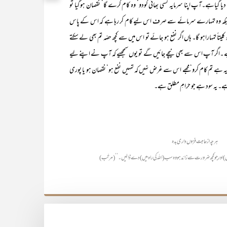
یا گیاہے۔آپ اپنا سرمایہ کسی بھائی کودو‘ وہ کام کرے گا‘ نقصان ہو گیا تو
ل ہے جبکہ وہ تمہارے سرمائے سے صرف اس لیے کام کر رہا ہے کہ اس کے پاس
تاً تمہاراہو گا۔ ہاں اگر نفع ہو جائے تو اس میں سے کچھ حصّہ تم بھی لے سکتے
ں ہے ۔اگر آپ اس سے بھی نیچے جائیں گے تو یوں سمجھیے کہ آپ نے اپنے لیے
سرمایہ ہے تم کام کرو‘ مجھے اس سے غرض نہیں کہ تمہیں نفع ہو‘ نقصان ہو یا پوری
 ہے۔ یہ سود ہے جو حرامِ مطلق ہے۔
ہرچہ از حاجت فزوں داری بدہ
 لیں) اور جو کچھ ضرورت سے زائد ہو وہ سب (اللہ کی راہ میں) دے ڈالیں۔‘‘ (مرتّب)