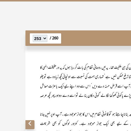
260 /
ہی ملکیت تھا۔ یہ مَیں روحانی نظام کی بات کر رہا ہوں کہ یہ درحقیقت انہی کا
تنا ترفع ممکن نہیں ہے‘ تمہاری ہمت کی نسبت سے اونچائی کچھ زیادہ ہے تو چلو
تو آپ اسے قرضِ حسنہ دے دیں‘ اس سے وہ اپنے لیے ایک باعزّت معاش
 پڑے یاکوئی کھوکھا لگا لے‘کوئی دکان بنا لے تو اسے دے دواور پھر کچھ عرصہ
انا چاہتے ہو‘تو قانونی نظام میں اس کا جواز موجود ہے ۔آپ اوپر نہیں جانا
 اس کے لیے بھی ایک جواز موجود ہے۔ کمزور لوگوں کو بھی شریعت