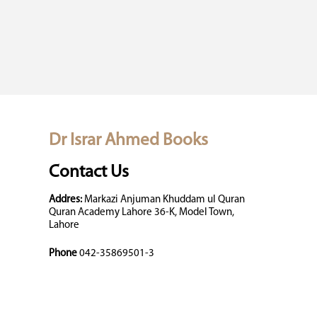
Dr Israr Ahmed Books
Contact Us
Addres:
Markazi Anjuman Khuddam ul Quran
Quran Academy Lahore 36-K, Model Town,
Lahore
Phone
042-35869501-3