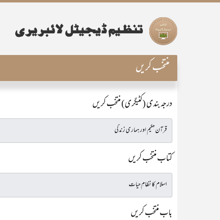
منتخب کریں
درجہ بندی (کٹیگری) منتخب کریں
کتاب منتخب کریں
باب منتخب کریں