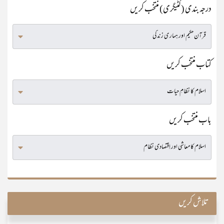
درجہ بندی (کٹیگری) منتخب کریں
کتاب منتخب کریں
باب منتخب کریں
تلاش کریں