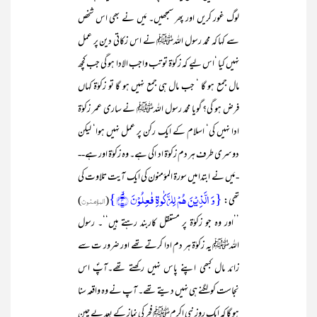
لوگ غور کریں اور پھر سمجھیں۔ مَیں نے بھی اس شخص
سے کہا کہ محمد رسول اللہﷺ نے اس زکاتی دین پر عمل
نہیں کیا ‘اس لیے کہ زکوٰۃ تو تب واجب الادا ہو گی جب کچھ
مال جمع ہو گا ‘ جب مال ہی جمع نہیں ہو گا تو زکوٰۃ کہاں
فرض ہو گی؟ گویا محمد رسول اللہﷺ نے ساری عمر زکوٰۃ
ادا نہیں کی‘ اسلام کے ایک رکن پر عمل نہیں ہوا‘ لیکن
دوسری طرف ہر دم زکوٰۃ اد اکی ہے۔ وہ زکوٰۃ اور ہے--
- مَیں نے ابتدا میں سورۃ المؤمنون کی ایک آیت تلاوت کی
{وَ الَّذِیۡنَ ہُمۡ لِلزَّکٰوۃِ فٰعِلُوۡنَ ۙ﴿۴﴾}
تھی:
(
المؤمنون
)
’’اور وہ جو زکوٰۃ پر مستقل کاربند رہتے ہیں‘‘۔ رسول
اللہﷺ یہ زکوٰۃ ہر دم ادا کرتے تھے اور ضرور ت سے
زائد مال کبھی اپنے پاس نہیں رکھتے تھے۔آپؐ اس
نجاست کو لگنے ہی نہیں دیتے تھے۔ آپ نے وہ واقعہ سنا
ہو گا کہ ایک روز نبی اکرمﷺ فجر کی نماز کے بعد بے چین