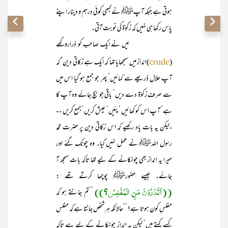
ہوتی ہے جبکہ آپﷺ نے کبھی کوئی درہم و دینار اپنے
پاس رکھا ہی نہیں کہ زکوٰۃ کی نوبت آتی۔
مَیں نے ایک صاحب کو ذراروکھے
(
)انداز میں سمجھایا تھا کہ ایک ہے زکاتی دین‘ کہ
crude
آپ حلال ذریعے سے کمائیں‘ پھر جو جمع ہو گیا اس میں
سے صرف زکوٰۃ دے دیں‘ باقی جو بچ جائے وہ آپ کا
ہے‘ آپ اس کو کھائیں ‘ پئیں‘ عیش کریں‘ جمع کریں - -
-لیکن یہ بات یاد رکھیے کہ اس زکاتی دین پر حضرت محمد
رسول اللہﷺ نے عمل نہیں کیا۔ وہ چونک گئے اور
میرا یہ انداز بھی چونکانے کے لیے تھا تاکہ بات سمجھ آ
جائے۔ جیسے حضورﷺ پوچھا کرتے تھے :
((اَتَدْرُوْنَ مَنِ الْمُفْلِسُ؟))
’’تم جانتے ہو کہ
مفلس کون ہوتا ہے؟‘‘حالانکہ ہر شخص جانتا ہے کہ مفلس
کسے کہتے ہیں‘ لیکن یہ انداز چونکانے کے لیے ہے تاکہ