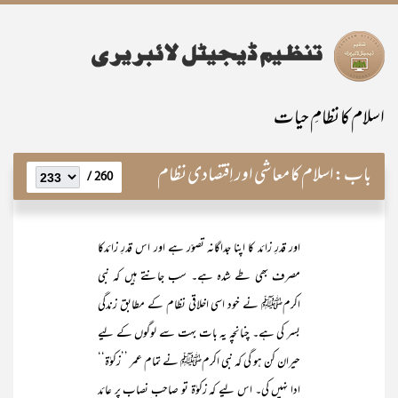
اسلام کا نظامِ حیات
باب:
اسلام کا معاشی اور اِقتصادی نظام
260 /
اور قدرِ زائد کا اپنا جداگانہ تصوّر ہے اور اس قدرِ زائدکا
مصرف بھی طے شدہ ہے۔ سب جانتے ہیں کہ نبی
اکرمﷺ نے خود اسی اخلاقی نظام کے مطابق زندگی
بسر کی ہے۔ چنانچہ یہ بات بہت سے لوگوں کے لیے
حیران کن ہو گی کہ نبی اکرمﷺ نے تمام عمر ’’زکوٰۃ‘‘
ادا نہیں کی۔ اس لیے کہ زکوٰۃ تو صاحب ِنصاب پر عائد