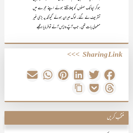
ہوکر اچانک صفوں کو پھلانگتے ہوئے اپنے حجرے میں
تشریف لے گئے۔ لوگ حیران ہوئے ‘کیونکہ یہ بڑی غیر
معمولی بات تھی۔ جب آپؐ واپس آئے تو فرمایا: مجھے
>>>
Sharing Link
منتخب کریں