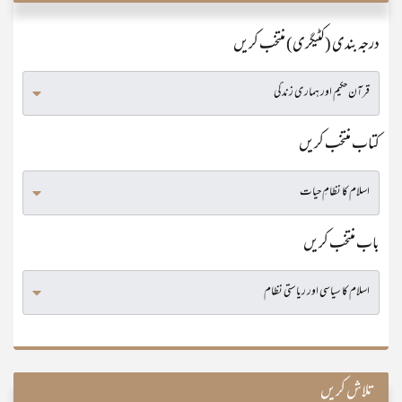
درجہ بندی (کٹیگری) منتخب کریں
کتاب منتخب کریں
باب منتخب کریں
تلاش کریں