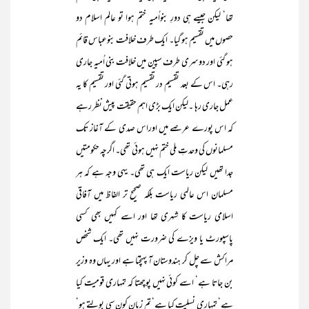
تھا‘ لیکن جیسے ہی دورِ بنواُمیہ ختم ہوا تو عالم اسلام دو
حصوں میں تقسیم ہو گیا۔ ایک طرف خلافت بنوعباس قائم
ہو گئی اور دوسری طرف سپین میں خلافت بنی اُمیہ جاری
رہی۔ اس کے بعد تقسیم در تقسیم ہوتی گئی اور تقسیم کا یہ
عمل جاری رہا ۔لیکن ایک بڑی اہم حقیقت پیش نظر رہے
کہ اس پورے عرصے میں اوراس صدی کے آغاز تک
مسلمانوں کی وحدتِ ملی ختم نہیں ہوئی تھی۔ اگرچہ حکومتیں
جدا تھیں لیکن ریاست ایک ہی تھی۔ یہی وجہ ہے کہ ہر
مسلمان اس عالمی ریاست بلکہ صحیح تر الفاظ میں آفاقی
اسلامی ریاست کا شہری تھا اور اسے کہیں بھی کسی
پاسپورٹ یا ویزے کی ضرورت نہیں تھی۔ ایک شخص
مراکش سے چل کر ہندوستان آ پہنچتا ہے اور یہاں وہ وزیر
بن جاتا ہے‘ اسے کوئی نہیں پوچھتا کہ تمہاری قومیت کیا
ہے‘ تمہاری نسلیت کیا ہے‘ تم زبان کون سی بولتے ہو‘