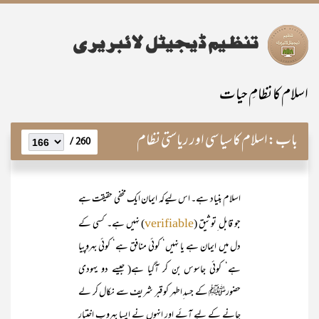
اسلام کا نظامِ حیات
باب:
اسلام کا سیاسی اور ریاستی نظام
260 /
اسلام بنیاد ہے۔ اس لیےکہ ایمان ایک مخفی حقیقت ہے
جو قابل ِتوثیق (
) نہیں ہے۔ کسی کے
verifiable
دل میں ایمان ہے یا نہیں‘ کوئی منافق ہے‘ کوئی بہروپیا
ہے‘ کوئی جاسوس بن کر آگیا ہے( جیسے دو یہودی
حضورﷺ کے جسد ِاطہر کو قبر شریف سے نکال کر لے
جانے کے لیے آئے اور انہوں نے ایسا بہروپ اختیار