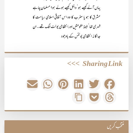
یہاں آئے کیسے ہو‘ داخل کیسے ہوئے ہو؟ مسلمان چاہے
مشرق کا ہو یا مغرب کا وہ اس آفاقی اسلامی ریاست کا
شہری تھا‘ البتہ حکومتیں اور انتظامی یونٹ الگ تھے ۔ ان
جداگانہ انتظامی یونٹس کے باوجود
>>>
Sharing Link
منتخب کریں