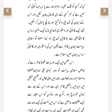
کیا کہ کسی کو شک بھی نہ ہوا) ہمارے پاس ایسا کوئی آلہ
نہیں ہے کہ ہم کسی کے دل کا حال جان سکیں اور اس
کے ایمان کی تصدیق و توثیق اور جانچ پڑتال کر سکیں۔
جبکہ ایک قانونی اور دستوری ڈھانچہ لازماً ایک ایسی اساس
کا متقاضی ہے جو قابل ِتصدیق ہو ‘لہٰذا اصولاً تو اسلامی
ریاست ایمان پر قائم ہے لیکن اس کی دستوری اور قانونی
اساس ایمان نہیں اسلام ہے۔
اس ضمن میں ایک اور بات ملحوظِ خاطر رہے کہ
خالص اسلامی ریاست تو دورِ نبوی علی صاحبھاالصلوۃ
والسلام اور دورِ خلافت راشدہ میں اپنی کامل اورتکمیلی شکل
میں دنیا میں بالفعل قائم رہی ہے اور اس کے بعد سے
زوال شروع ہوا ۔اگرچہ دورِ بنواُمیہ کو اس اعتبار سے
ایک فضیلت حاصل ہے کہ اس میں اُمّت کی ایک وحدت
تھی ‘ایک ہی حکومت ‘ ایک ہی ریاست اور ایک ہی نظام