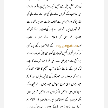
کی بڑی بحثیں چل رہی تھیں ایک مرتبہ مَیں پروفیسر وارث
میر صاحب کے گھر ان کے بچے کی عیادت کے لیے گیا
تھا۔چونکہ وہ بھی میرے خلاف بڑے مضامین لکھ رہے
تھے تو وہاں مَیں نے ان سے بات کی اوران سے کہا کہ مجھے
بتایئے تو سہی کہ اسلام نے ستر و حجاب
اور
کے جو اصول رکھے ہیں‘ ان
seggregation
کو اگر ہم ملحوظ رکھیں تو ہماری کون سی تمدنی ضرورت ہے
جو رکتی ہے؟ پھر مَیں نے غیر مخلوط معاشرے کا ایک
خاکہ ان کے سامنے رکھا کہ آپ تعلیم کا نظام علیحدہ کر
دیجیے کہ مَردوں اور عورتوں کی یونیورسٹیاں اور کالج
علیحدہ ہوں ‘اسی طرح ہسپتال علیحدہ ہوں ۔ خواتین کے
ہسپتالوں میں خواتین ڈاکٹر ہوں اور خواتین نرسیں ہوں
جبکہ مَردوں کے ہسپتالوں میں مَردنرسوں کا اہتمام ہو
‘کیونکہ وہاں زنانہ نرسیں فساد کی جڑ ہیں ۔سوچنے کی بات یہ