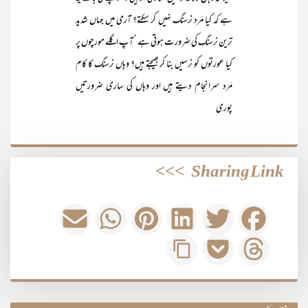
ہے کہ کیا مَرد نرسنگ نہیں کر سکتے؟ آرمی میں جہاں شدید
ترین نرسنگ کی ضرورت ہوتی ہے ‘ آپ اگلے مورچوں پر
کیا عورتوں کو نرسیں بنا کر بھیجتے ہیں؟ وہاں نرسنگ کا کام
مَرد سرانجام دیتے ہیں اور وہاں کی ساری ضرورتیں
پوری
>>>
Sharing Link