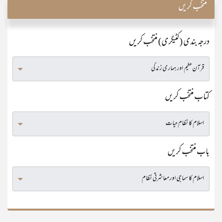
منتخب کریں
درجہ بندی (کٹیگری) منتخب کریں
کتاب منتخب کریں
باب منتخب کریں