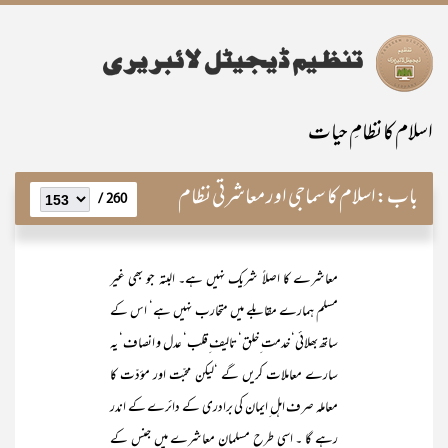
اسلام کا نظامِ حیات
باب:
اسلام کا سماجی اور معاشرتی نظام
260 /
معاشرے کا اصلاً شریک نہیں ہے۔ البتہ جو بھی غیر
مسلم ہمارے مقابلے میں متحارب نہیں ہے‘ اس کے
ساتھ بھلائی‘ خدمت ِخلق‘ تالیف ِقلب‘ عدل و انصاف‘ یہ
سارے معاملات کریں گے ‘لیکن محبّت اور مؤدّت کا
معاملہ صرف اہل ِایمان کی برادری کے دائرے کے اندر
رہے گا ۔ اسی طرح مسلمان معاشرے میں جنس کے