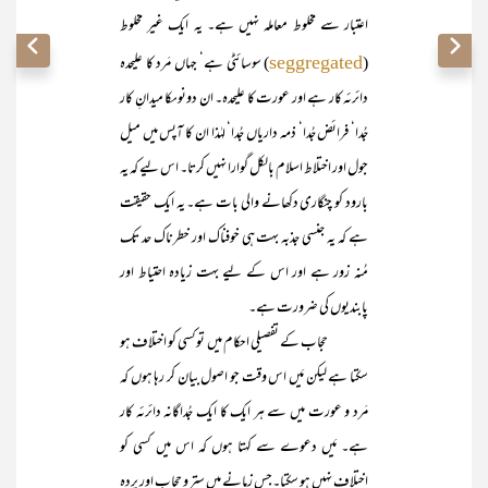
اعتبار سے مخلوط معاملہ نہیں ہے۔ یہ ایک غیر مخلوط
(
) سوسائٹی ہے‘ جہاں مَرد کا علیحدہ
seggregated
دائرئہ کار ہے اور عورت کا علیحدہ۔ ان دونوںکا میدانِ کار
جُدا‘ فرائض جُدا‘ ذمہ داریاں جُدا‘ لہٰذا ان کا آپس میں میل
جول اور اختلاط اسلام بالکل گوارا نہیں کرتا۔ اس لیے کہ یہ
بارود کو چنگاری دکھانے والی بات ہے۔ یہ ایک حقیقت
ہے کہ یہ جنسی جذبہ بہت ہی خوفناک اور خطرناک حد تک
مُنہ زور ہے اور اس کے لیے بہت زیادہ احتیاط اور
پابندیوں کی ضرورت ہے۔
حجاب کے تفصیلی احکام میں توکسی کو اختلاف ہو
سکتا ہے لیکن مَیں اس وقت جو اصول بیان کر رہا ہوں کہ
مَرد و عورت میں سے ہر ایک کا ایک جُداگانہ دائرئہ کار
ہے۔ مَیں دعوے سے کہتا ہوں کہ اس میں کسی کو
اختلاف نہیں ہو سکتا۔جس زمانے میں ستر و حجاب اور پردہ