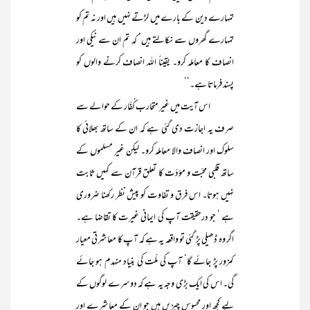
تمہارے دین کے بارے میں لڑتے نہیں ہیں اور نہ تم کو
تمہارے گھروں سے نکالتے ہیں‘ کہ تم ان سے نیکی اور
انصاف کا معاملہ کرو۔ یقیناً اللہ انصاف کرنے والوں کو
پسند فرماتا ہے۔‘‘
اس آیت میں غیر متحارب کُفّار کے حوالے سے
صرف یہ اجازت دی گئی ہے کہ ان کے ساتھ بھلائی کا
سلوک اور انصاف والا معاملہ کرو۔ لیکن غیر مسلموں کے
ساتھ قلبی محبّت و مؤدّت کا تعلق قرآن سے کہیں ثابت
نہیں ہوتا۔ اس فرق و تفاوت کو پیش نظر رکھنا ضروری
ہے ‘ جو درحقیقت آپ کی ایمانی غیرت کا تقاضا ہے۔
اگر وہ ڈھیلی پڑ گئی تو واقعہ یہ ہے کہ آپ کا معاشرتی معیار
کمزور پڑ جائے گا‘ آپ کی ملّت کی بنیاد منہدم ہو جائے
گی۔ اس کی ایک بڑی وجہ یہ ہے کہ دوسرے لوگوں کے
لیے کچھ اور محسوس چیزیں ہیں جو ان کے معاشرے اور