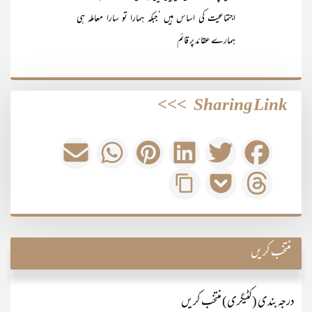
اجتماعیت کی اساس ہیں ‘جبکہ ہمارا تو سارا معاملہ ہی
ہمارے عقائد پر قائم
>>>
Sharing Link
منتخب کریں
درجہ بندی (کٹیگری) منتخب کریں