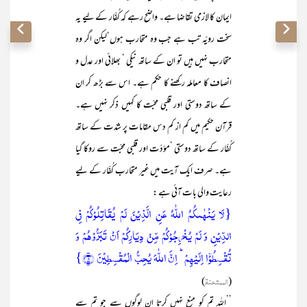
ایمان کا لازمی تقاضا ہے۔ واضح رہے کہ کُفّار کے لیے یہ
سخت رویّہ تب ہے جب وہ متحارب ہوں‘لیکن اگر وہ
متحارب نہیں ہیں تو ان کے ساتھ نیکی ‘ بھلائی اور عدل و
انصاف کا معاملہ رکھنے کا حکم ہے۔ اس سے بڑھ کر ان
کے ساتھ دوستی اور قلبی محبّت کا کہیں ذکر نہیں ہے۔
قرآن حکیم میں کم از کم دس مقامات پر شدّت کے ساتھ
کُفّار کے ساتھ دوستی ‘مؤدّت اور قلبی محبّت سے روکا گیا
ہے۔ صرف ایک آیت میں غیر متحارب کُفّار کے لیے
رعایت والی بات آئی ہے :
{لَا یَنۡہٰىکُمُ اللّٰہُ عَنِ الَّذِیۡنَ لَمۡ یُقَاتِلُوۡکُمۡ فِی
الدِّیۡنِ وَ لَمۡ یُخۡرِجُوۡکُمۡ مِّنۡ دِیَارِکُمۡ اَنۡ تَبَرُّوۡہُمۡ وَ
تُقۡسِطُوۡۤا اِلَیۡہِمۡ ؕ اِنَّ اللّٰہَ یُحِبُّ الۡمُقۡسِطِیۡنَ ﴿۸﴾}
(
الممتحنۃ
)
’’اللہ تم کو منع نہیں کرتا ان لوگوں سے جو تم سے