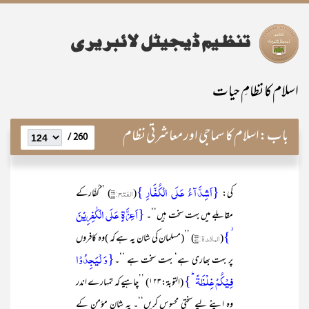
اسلام کا نظامِ حیات
باب:
اسلام کا سماجی اور معاشرتی نظام
260 /
{اَشِدَّآءُ عَلَی الۡکُفَّارِ }
کی:
(
الفتح:۲۹
) ’’کُفّارکے
{اَعِزَّۃٍ عَلَی الۡکٰفِرِیۡنَ
مقابلے میں بہت سخت ہیں‘‘۔
۫}
(
المائدۃ:۵۴
) ’’(مسلمان کی شان یہ ہے کہ )وہ کافروں
{وَ لۡیَجِدُوۡا
پر بہت بھاری ہے‘ بہت سخت ہے ‘‘۔
فِیۡکُمۡ غِلۡظَۃً ؕ}
(التوبۃ:۱۲۳) ’’چاہیے کہ تمہارے اندر
وہ اپنے لیے سختی محسوس کریں‘‘۔ یہ شان مؤمن کے