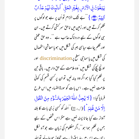
یَبۡغُوۡنَ فِی الۡاَرۡضِ بِغَیۡرِ الۡحَقِّ ؕ اُولٰٓئِکَ لَہُمۡ عَذَابٌ
اَلِیۡمٌ ﴿۴۲﴾}
’’بے شک الزام تو اُن پر ہے جو لوگوں پر
ظلم کرتے ہیں اور زمین میں ناحق سرکشی کرتے ہیں۔ ان
ہی لوگوں کے لیے دردناک عذاب ہے ‘‘۔ وہ حق تلفی
اور ظلم چاہے سیاسی جبر کی شکل میں ہو یا معاشی استحصال
کی شکل میں یا سماجی سطح پر
اور
discrimination
اونچ نیچ کی شکل میں ‘ وہ ملامت کے حق دار ہیں۔ باقی جن
پر ظلم کیا گیا ہو اگر وہ بدلہ لیں تو ان پر کسی قسم کی کوئی
ملامت نہیں ہے۔ اس بات کو سورۃ النساء میں اس طرح
{لَا یُحِبُّ اللّٰہُ الۡجَہۡرَ بِالسُّوۡٓءِ مِنَ الۡقَوۡلِ
فرمایا گیا:
اِلَّا مَنۡ ظُلِمَ ؕ}
(
آیت ۱۴۸
)’’اللہ کو کسی بُری بات کا بلند
آواز سے کیا جانا پسند نہیں ہے مگر اس شخص کے لیے
جس پر ظلم ہوا ہو‘‘۔اگر مظلوم کی زبان سے جو آہ نکل
رہی ہے اس میں حدّ ِاعتدال سے تجاوز ہو جائے تو اللہ