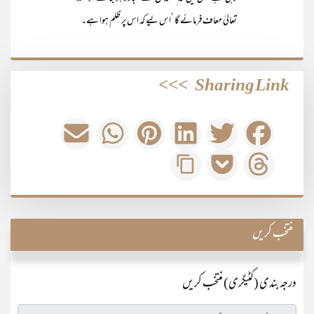
تعالیٰ معاف فرمائے گا ‘اس لیے کہ اس پر ظلم ہوا ہے۔
>>>
Sharing Link
منتخب کریں
درجہ بندی (کٹیگری) منتخب کریں