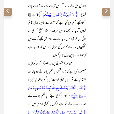
اُتاری حق کے ساتھ‘‘۔اس آیت سے دو آیات پہلے
{ۚ وَ اُمِرۡتُ لِاَعۡدِلَ بَیۡنَکُمۡ ؕ}
فرمایا:
(
آیت ۱۵
)
’’اورمجھے حکم دیا گیا ہے کہ تمہارے مابین عدل قائم
کروں‘‘۔یہ نہ سمجھنا کہ مَیں صرف واعظ ‘ مبلغ ‘ مربی اور
مزکی بن کر آیا ہوں۔ یہ سارے کام بھی مجھے کرنے ہیں
‘لیکن ان سارے کاموں کی منزل اور اس کا ہدف یہ ہے
کہ تمہارے مابین عدل قائم کروں۔
اسی سورۃ الشوریٰ میں ذرا اور آگے جا کر ایک
مضمون آیا ہے کہ جس شخص پر ظلم کیا جائے وہ بدلہ اور
انتقام لے تو اس پر کوئی ملامت نہیں‘ کوئی الزام نہیں:
{وَ لَمَنِ انۡتَصَرَ بَعۡدَ ظُلۡمِہٖ فَاُولٰٓئِکَ مَا عَلَیۡہِمۡ مِّنۡ
سَبِیۡلٍ ﴿ؕ۴۱﴾}
’’اور جوکوئی اپنے اوپر ظلم ہونے کے
بعد بدلہ لے لے تو ایسے لوگوں پر کوئی الزام نہیں‘‘۔
{اِنَّمَا السَّبِیۡلُ عَلَی الَّذِیۡنَ یَظۡلِمُوۡنَ النَّاسَ وَ