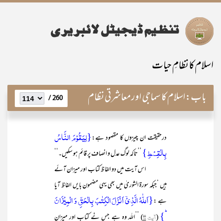
اسلام کا نظامِ حیات
باب:
اسلام کا سماجی اور معاشرتی نظام
260 /
{لِیَقُوْمَ النَّاسُ
درحقیقت ان چیزوں کا مقصود ہے:
بِالْقِسْطِ}
’’تاکہ لوگ عدل و انصاف پر قائم ہو سکیں۔‘‘
اس آیت میں دو الفاظ کتاب اور میزان آئے
ہیں ‘جبکہ سورۃ الشوریٰ میں بھی یہی مضمون بایں الفاظ آیا
{اَللّٰہُ الَّذِیۡۤ اَنۡزَلَ الۡکِتٰبَ بِالۡحَقِّ وَ الۡمِیۡزَانَ
ہے :
ؕ}
(
آیت ۱۷
) ’’اللہ وہ ہے جس نے کتاب اور میزان