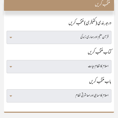
منتخب کریں
درجہ بندی (کٹیگری) منتخب کریں
کتاب منتخب کریں
باب منتخب کریں