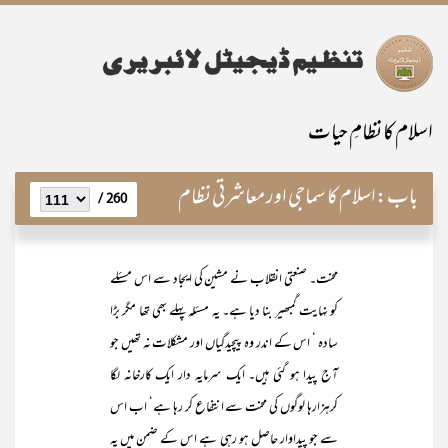
اسلام کا نظامِ حیات
باب:
اسلام کا سماجی اور معاشرتی نظام
260 /
محنت۔ صنعتی انقلاب نے مشین کی ایجاد سے اس مسئلے
کو نہایت گمبھیر بنا دیا ہے۔ یہ مسئلہ پہلے بھی تھا مگر بڑا
سادہ ‘ اس کے اندر وہ پیچیدگیاں اور مشکلات نہ تھیں جو
آج پیدا ہو گئی ہیں۔ ایک سرمایہ دار ایک کارخانہ لگا
کرہزارہا لوگوں کی محنت سے انتفاع کر رہا ہے‘ اب اس
سے جو پیداوار حاصل ہو رہی ہے اس کے ضمن میں یہ