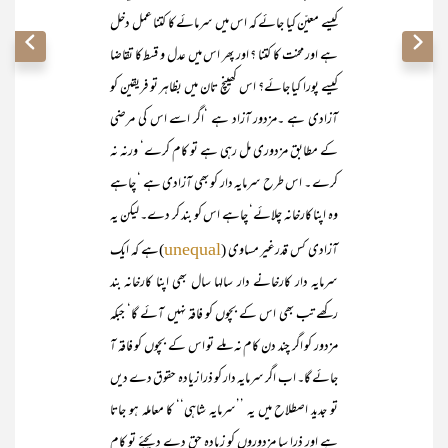
کیسے معیّن کیا جائے کہ اس میں سرمائے کا کتنا عمل دخل
ہے اور محنت کا کتنا ؟ اور پھر اس میں عدل و قسط کا تقاضا
کیسے پورا کیا جائے؟ اس کھینچ تان میں بظاہر تو فریقین کو
آزادی ہے ۔مزدور آزاد ہے ‘اگر اسے اس کی مرضی
کے مطابق مزدوری مل رہی ہے تو کام کرے‘ ورنہ نہ
کرے ۔ اس طرح سرمایہ دار کو بھی آزادی ہے ‘ چاہے
وہ اپنا کارخانہ چلائے‘ چاہے اس کو بند کر دے۔ لیکن یہ
آزادی کس قدرغیر مساوی (
)ہے کہ ایک
unequal
سرمایہ دار کارخانے دار سالہا سال بھی اپنا کارخانہ بند
رکھے تب بھی اس کے بچوں کو فاقہ نہیں آئے گا‘ جبکہ
مزدور کو اگر چند دن کام نہ ملے تو اس کے بچوں کو فاقہ آ
جائے گا۔ اب اگر سرمایہ دار کو ذرا زیادہ حقوق دے دیں
تو جدید اصطلاح میں یہ ’’سرمایہ شاہی‘‘ کا معاملہ ہو جاتا
ہے اور ذرا سا مزدوروں کو زیادہ حق دے دیجئے تو کام