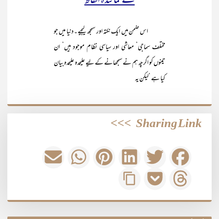
کے نمائندہ الفاظ
اس ضمن میں ایک نکتہ اور سمجھ لیجیے ۔دنیا میں جو
مختلف سماجی‘ معاشی اور سیاسی نظام موجود ہیں‘ ان
تینوں کو اگرچہ ہم نے سمجھانے کے لیے علیحدہ علیحدہ بیان
کیا ہے ‘لیکن یہ
>>>
Sharing Link