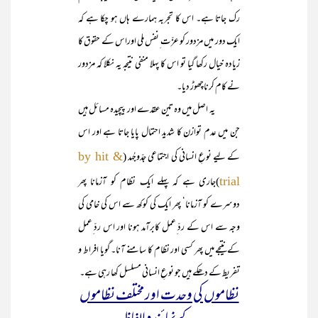
رک جاتا ہے۔ اس کا تجربہ ہمارے ہاں ہو چکا ہے کہ
ایک دور میں مزدور کو عزّت ِنفس ملی اوراس کے حقوق کا
زیادہ خیال رکھا گیا تو اس کا پہلا منفی نتیجہ یہ نکلا کہ مزدور
نے کام کرناچھوڑ دیا۔
یہ اصل میں وہ تین عقدے اور پیچیدہ مسائل ہیں
جن میں عدم توازن کا شدید احتمال پایا جاتا ہے اور اس
کے لیے نوعِ انسانی کی اجتماعی جدّوجُہد (
by hit &
)جاری ہے کہ پہلے ایک نظام کو آزمانا پھر
trial
دوسرے کو آزمانا‘ پھر ایک کی کوکھ سے اس کی خامی کی
وجہ سے اس کے ردّ ِعمل کابرآمد ہونا اور اس ردّ ِعمل
کے نتیجے میں پھر کسی اور نظام کا سامنے آنا۔ گویا افراط و
تفریط کے دھکے ہیں جو نوعِ انسانی مسلسل کھا رہی ہے۔
نظاموں کی وحدت اور مختلف نظاموں