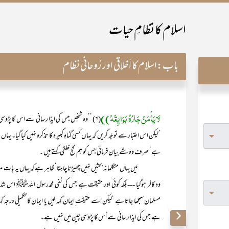
اسلام کا نظامِ حیات
باب:
اسلام کا اَخلاقی اور رُوحانی نظام
لَا یَأْمَنُ جَارُہُ بَوَایِقَہُ))
(۶) ’’وہ شخص جس کی ایذا رسانی سے اس کا پڑو
‘لیکن اس اعتبار سے توجّہ کریں کہ یہاں کسی گناہِ کبیرہ کا تذکرہ نہیں کیا گیا۔ یہا
ہے‘ صرف وہ شے بیان فرمائی جس کو ہم کج خلقی کہتے ہیں ۔
مَیں یہاں متکلمانہ بحثیں نہیں چھیڑنا چاہتا‘ ظاہر ہے کہ یہاں یہ بات م
وہ کافر ہوگیا ---بلکہ کوئی اور حقیقت ہے جس کی نفی محمدرسول اللہﷺ اس شدّت
مسلمان سمجھا جاتا ہے ‘لیکن اسے حقیقت ِایمان کہہ لیں یا ایمان کا تکمیلی درجہ 
ہے جس کی ایذا رسانی سے اُس کا پڑوسی چین میں نہیں ہے۔