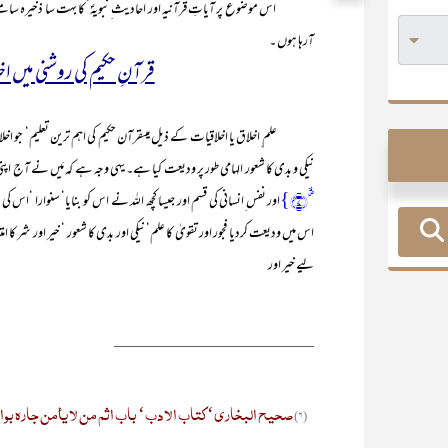
اس موضوع پر آیاتِ قرآنیہ اور احادیث ِنبویہؐ‘ کا بہت سا ذخیرہ سامنے
آرہا ہوں ۔
قرآنِ حکیم کی روشنی میں ا
علم ِاخلاق یا اخلاقیات کے ذیل میںقرآن حکیم کی اہم ترین تعلیم‘ جو اخلاق
نیکی و بدی کا شعور الہامی طور پر ودیعت کیا ہے۔ یہی وجہ ہے کہ مَیں نے آج اپن
۪ۙ﴿۷﴾}
اور نفس ِانسانی کی قسم اور جیسا کچھ اللہ نے اس کو بنایا‘ سنوارا ‘ا
اس میں ودیعت کردیا فجور اور تقویٰ کا علم‘ نیکی اور بدی کا شعور ‘ خیر اور شر کا ام
لیے خیر اور
_________________________
صحیح البخاری‘ کتاب الادب‘ باب اثم من لا یأمن جارہ بو
(۶)