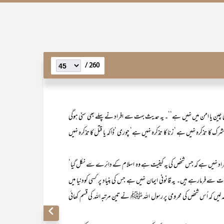
260 /
سی چین یا امن میں نہیں ہے‘‘۔ یہ حدیث بہت سے افراد نے پہلے بھی سنی ہوگی
ں شرک کا تذکرہ نہیں ہے ‘ زنا کا تذکرہ نہیں ہے‘ چوری ‘ڈاکہ یا قتل کا تذکرہ نہیں
راد نہیں ہے کہ جس شخص کی یہ کیفیت ہے وہ اسلام کے دائرے سے نکل گیا‘
 سے فرمارہے ہیں۔ یہ قانونی ایمان نہیں ہے جس کی بنیاد پر کسی کودنیا میں
کہہ لیں کہ اُس شخص کی محرومی پر رسول اللہ ﷺ نے تین مرتبہ اللہ کی قسم کھائی