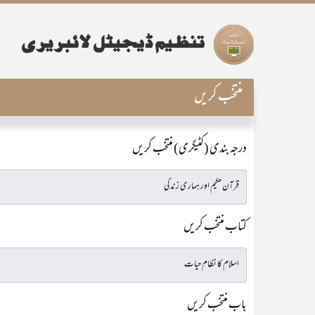
منتخب کریں
درجہ بندی (کٹیگری) منتخب کریں
کتاب منتخب کریں
باب منتخب کریں