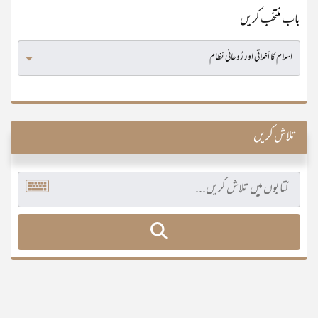
باب منتخب کریں
تلاش کریں