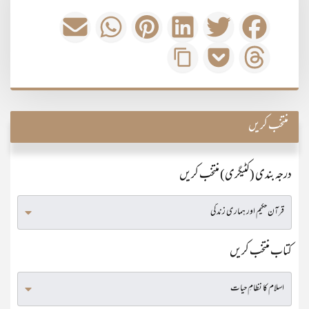
منتخب کریں
درجہ بندی (کٹیگری) منتخب کریں
کتاب منتخب کریں