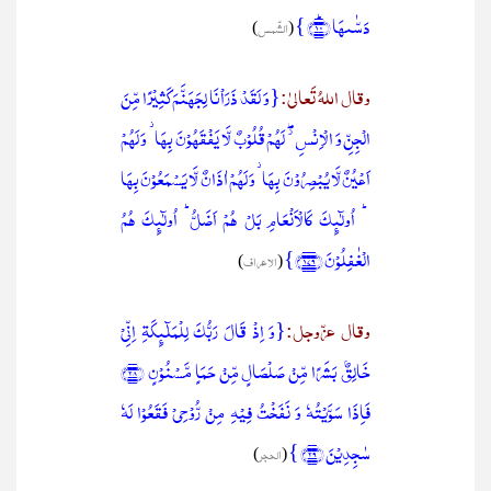
دَسّٰىہَا ﴿ؕ۱۰﴾ }
(
الشّمس
)
وقال اللہُ تَعالیٰ:
{وَ لَقَدۡ ذَرَاۡنَا لِجَہَنَّمَ کَثِیۡرًا مِّنَ
الۡجِنِّ وَ الۡاِنۡسِ ۫ۖ لَہُمۡ قُلُوۡبٌ لَّا یَفۡقَہُوۡنَ بِہَا ۫ وَ لَہُمۡ
اَعۡیُنٌ لَّا یُبۡصِرُوۡنَ بِہَا ۫ وَ لَہُمۡ اٰذَانٌ لَّا یَسۡمَعُوۡنَ بِہَا
ؕ اُولٰٓئِکَ کَالۡاَنۡعَامِ بَلۡ ہُمۡ اَضَلُّ ؕ اُولٰٓئِکَ ہُمُ
الۡغٰفِلُوۡنَ ﴿۱۷۹﴾}
(
الاعراف
)
وقال عزّوجل:
{وَ اِذۡ قَالَ رَبُّکَ لِلۡمَلٰٓئِکَۃِ اِنِّیۡ
خَالِقٌۢ بَشَرًا مِّنۡ صَلۡصَالٍ مِّنۡ حَمَاٍ مَّسۡنُوۡنٍ ﴿۲۸﴾
فَاِذَا سَوَّیۡتُہٗ وَ نَفَخۡتُ فِیۡہِ مِنۡ رُّوۡحِیۡ فَقَعُوۡا لَہٗ
سٰجِدِیۡنَ ﴿۲۹﴾ }
(
الحجر
)