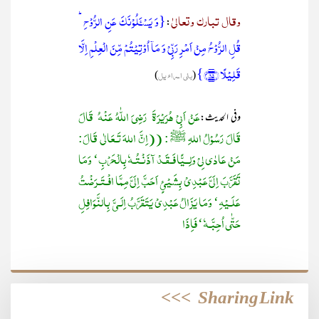
وقال تبارک وتعالیٰ
{وَ یَسۡـَٔلُوۡنَکَ عَنِ الرُّوۡحِ ؕ
:
قُلِ الرُّوۡحُ مِنۡ اَمۡرِ رَبِّیۡ وَ مَاۤ اُوۡتِیۡتُمۡ مِّنَ الۡعِلۡمِ اِلَّا
قَلِیۡلًا ﴿۸۵﴾}
(
بنی اسراء یل
)
عَنْ اَبِیْ ھُرَیْرَۃَ رَضِيَ اللّٰهُ عَنْهُ قَالَ
وفی الحدیث:
قَالَ رَسُوْلُ اللہِ ﷺ : ((اِنَّ اللہَ تَـعَالٰی قَالَ:
مَنْ عَادٰی لِیْ وَلِــیًّا فَـقَـدْ آذَنْـتُـہٗ بِالْحَرْبِ‘ وَمَا
تَقَرَّبَ اِلَیَّ عَبْدِیْ بِشَیْئٍ اَحَبَّ اِلَیَّ مِمَّا افْـتَـرَضْتُ
عَلَـیْہِ‘ وَمَا یَزَالُ عَبْدِیْ یَتَقَرَّبُ اِلَـیَّ بِالنَّوَافِلِ
حَتّٰی اُحِبَّـہٗ‘ فَاِذَا
>>>
Sharing Link