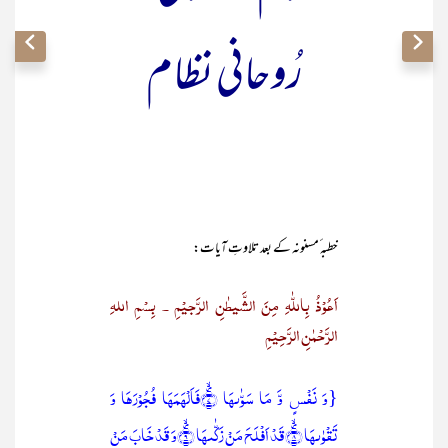
رُوحانی نظام
خطبہ ٔمسنونہ کے بعد تلاوتِ آیات:
اَعُوْذُ بِاللّٰہِ مِنَ الشَّیطٰنِ الرَّجیْمِ ۔ بِسْمِ اللہِ
الرَّحْمٰنِ الرَّحِیْمِ
{وَ نَفۡسٍ وَّ مَا سَوّٰىہَا ۪ۙ﴿۷﴾فَاَلۡہَمَہَا فُجُوۡرَہَا وَ
تَقۡوٰىہَا ۪ۙ﴿۸﴾قَدۡ اَفۡلَحَ مَنۡ زَکّٰىہَا ۪ۙ﴿۹﴾وَ قَدۡ خَابَ مَنۡ