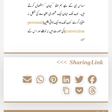
اساس ہی کے لیے ہم لفظ ’’ایمان‘‘ استعمال کرتے
ہیں۔ جب تک ایمان ایک شعوری عقیدے کی شکل نہ
اختیار کرلے‘ جب تک وہ ایک ذاتی یقین(
personal
) کی صورت میں نہ ڈھلے اور اس کے
conviction
اندر
>>>
Sharing Link