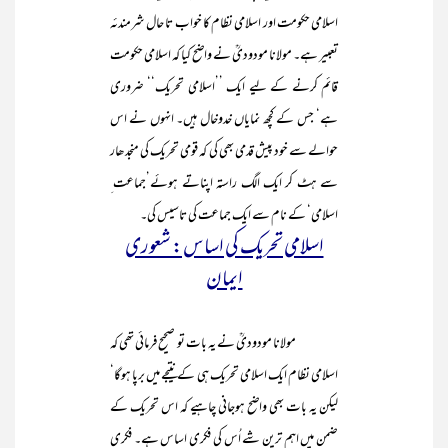
اسلامی حکومت اور اسلامی نظام کا خواب تا حال شرمندئہ
تعبیر ہے۔ مولانا مودودیؒ نے واضح کیا کہ اسلامی حکومت
قائم کرنے کے لیے ایک ’’اسلامی تحریک‘‘ ضروری
ہے‘ جس کے کچھ نمایاں خدوخال ہیں۔ انہوں نے اس
حوالے سے خود پیش قدمی بھی کی کہ قومی تحریک کی منجد ھار
سے ہٹ کر ایک الگ راستہ اپناتے ہوئے’جماعت ِ
اسلامی‘ کے نام سے ایک جماعت کی تاسیس کی۔
اسلامی تحریک کی اساس: شعوری
ایمان
مولانا مودودیؒ نے یہ بات تو صحیح فرمائی تھی کہ
اسلامی نظام ایک اسلامی تحریک ہی کے نتیجے میں برپا ہوگا‘
لیکن یہ بات بھی واضح ہوجانی چاہیے کہ اس تحریک کے
ضمن میں اہم ترین شے اُس کی فکری اساس ہے۔ فکری