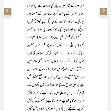
اس دو رکے تناظر میں یہ بیان کیا کہ بہت سے سیاسی اور
سماجی عوامل کے باعث اگرچہ ہندوستان کے مسلمانوں
میں ایک اسلامی حکومت کے قیام کی شدید خواہش تو پیدا
ہوچکی ہے اور اُن میں ایک جوش وجذبہ پایا جاتا ہے‘ لیکن
یہ سمجھنے کی کوشش نہیں کی جارہی ہے کہ اسلامی حکومت
کیسے قائم ہوتی ہے۔ انہوں نے بھرپور تجزیے اور مضبوط
دلائل کے ساتھ یہ بات ثابت کی کہ مسلمانوں کی ایک
قومی تحریک کے ذریعے اسلامی ریاست کبھی قائم نہیں
ہوسکتی۔ اس کے نتیجے میں صرف ایک قومی ریاست ہی
وجود میں آسکتی ہے۔ اُن کا یہ تجزیہ ایک تلخ حقیقت تھی
جسے بعد میں تاریخ نے سچ ثابت کردیا۔ آج پاکستان کے
قیام کو ۴۱ برس ہوچکے ہیں۔ (یاد رہے کہ محترم ڈاکٹر
اسرار احمدؒ کا یہ خطاب ۱۹۸۸ ءکا ہے) مسلم لیگ کی قومی
تحریک کے نتیجے میں پاکستا ن تو معرضِ وجود میں آگیا‘لیکن