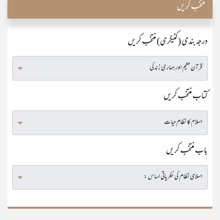
منتخب کریں
درجہ بندی (کٹیگری) منتخب کریں
کتاب منتخب کریں
باب منتخب کریں