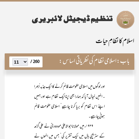
اسلام کا نظامِ حیات
باب:
اسلامی نظام کی نظریاتی اساس :
260 /
اور لوگوں میں اسلامی حکومت قائم کرنے کا ایک جذبہ اُبھرا
۔ انہیں خیال آیا کہ ہمارا بھی اپنا ایک نظام ہے اور ہمیں
اپنے اس نظام کو برپا کرنا چاہیے‘ اسلامی حکومت قائم
ہونی چاہیے۔
۱۹۳۹ء میں مولاناابو الاعلیٰ مودودیؒ نے علی گڑھ
کے سٹریچی ہال میں ایک تقریر کی‘ جس میں انہوں نے