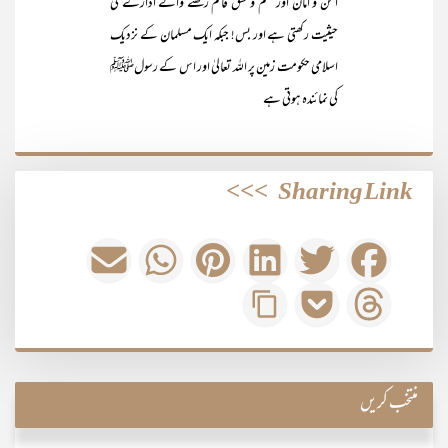
امن و امان اور نظم و نسق قائم رکھنے والے ادارے کی
حیثیت رکھتی ہے اور بس! جبکہ ایک مسلمان کے نزدیک
اسلامی حکومت زمین پر اللہ تعالیٰ اور اس کے رسولﷺ
کی نمائندہ ہوتی ہے
>>>
Sharing Link
منتخب کریں