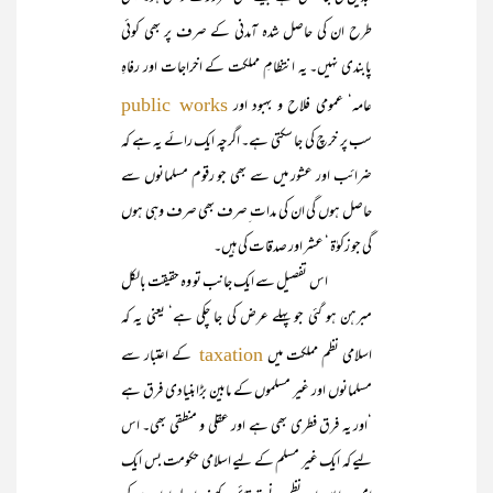
طرح ان کی حاصل شدہ آمدنی کے صرف پر بھی کوئی
پابندی نہیں۔ یہ انتظامِ مملکت کے اخراجات اور رفاہِ
عامہ‘ عمومی فلاح و بہبود اور
public works
سب پر خرچ کی جا سکتی ہے۔ اگرچہ ایک رائے یہ ہے کہ
ضرائب اور عشور میں سے بھی جو رقوم مسلمانوں سے
حاصل ہوں گی ان کی مدات ِصرف بھی صرف وہی ہوں
گی جو زکوٰۃ ‘ عشر اور صدقات کی ہیں۔
اس تفصیل سے ایک جانب تو وہ حقیقت بالکل
مبرہن ہو گئی جو پہلے عرض کی جا چکی ہے‘ یعنی یہ کہ
اسلامی نظم مملکت میں
کے اعتبار سے
taxation
مسلمانوں اور غیر مسلموں کے مابین بڑابنیادی فرق ہے
‘اور یہ فرق فطری بھی ہے اور عقلی و منطقی بھی۔ اس
لیے کہ ایک غیر مسلم کے لیے اسلامی حکومت بس ایک