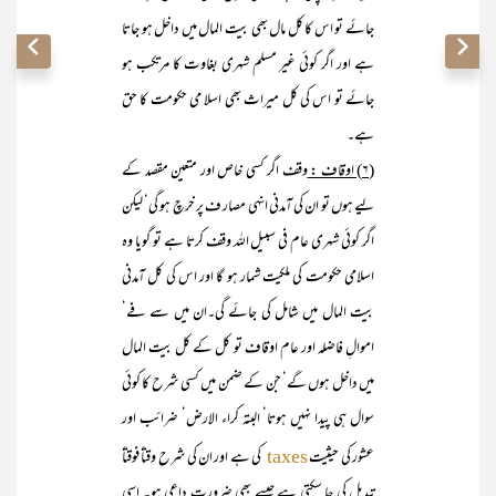
جائے تو اس کا کل مال بھی بیت المال میں داخل ہو جاتا
ہے اور اگر کوئی غیر مسلم شہری بغاوت کا مرتکب ہو
جائے تو اس کی کل میراث بھی اسلا می حکومت کا حق
ہے۔
(۶) اوقاف :
وقف اگر کسی خاص اور متعین مقصد کے
لیے ہوں تو ان کی آمدنی انہی مصار ف پر خرچ ہو گی‘ لیکن
اگر کوئی شہری عام فی سبیل اللہ وقف کرتا ہے تو گویا وہ
اسلامی حکومت کی ملکیت شمار ہو گا اور اس کی کل آمدنی
بیت المال میں شامل کی جائے گی۔ان میں سے فے‘
اموالِ فاضلہ اور عام اوقاف تو کل کے کل بیت المال
میں داخل ہوں گے‘ جن کے ضمن میں کسی شرح کا کوئی
سوال ہی پیدا نہیں ہوتا‘ البتہ کراء الارض‘ ضرائب اور
عشور کی حیثیت
کی ہے اور ان کی شرح وقتاً فوقتاً
taxes
تبدیل کی جا سکتی ہے جیسے بھی ضرورت داعی ہو۔ اسی