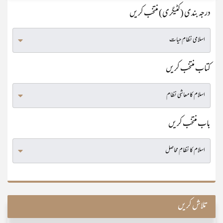
درجہ بندی (کٹیگری) منتخب کریں
کتاب منتخب کریں
باب منتخب کریں
تلاش کریں