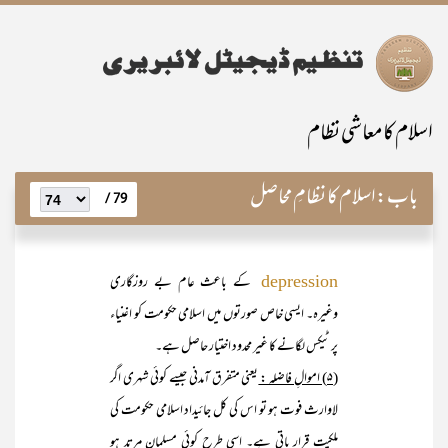
اسلام کا معاشی نظام
باب:
اسلام کا نظامِ محاصل
79 /
کے باعث عام بے روزگاری
depression
وغیرہ۔ ایسی خاص صورتوں میں اسلامی حکومت کو اغنیاء
پر ٹیکس لگانے کا غیر محدود اختیار حاصل ہے۔
(۵) اموالِ فاضلہ :
یعنی متفرق آمدنی جیسے کوئی شہری اگر
لاوارث فوت ہو تو اس کی کل جائیداد اسلامی حکومت کی
ملکیت قرار پاتی ہے۔ اسی طرح کوئی مسلمان مرتد ہو