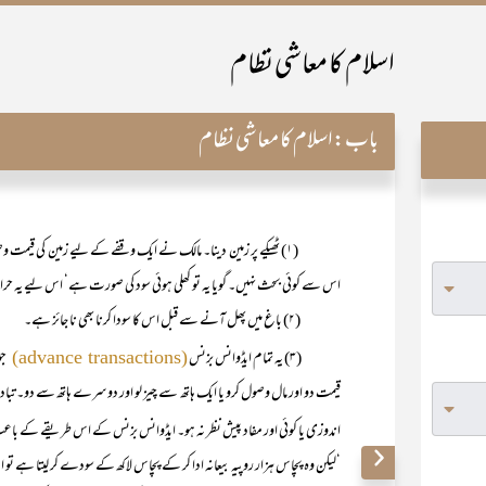
اسلام کا معاشی نظام
باب:
اسلام کا معاشی نظام
(۱) ٹھیکے پر زمین دینا۔ مالک نے ایک وقفے کے لیے زمین کی قیم
اس سے کوئی بحث نہیں۔ گویا یہ تو کھلی ہوئی سود کی صورت ہے‘ اس لیے یہ ح
(۲) باغ میں پھل آنے سے قبل اس کا سودا کرنا بھی نا جائز ہے۔
(۳) یہ تمام ایڈوانس بزنس
جو
(advance transactions)
قیمت دو اور مال وصول کرو یا ایک ہاتھ سے چیز لو اور دوسرے ہاتھ سے دو۔ تباد
اندوزی یا کوئی اور مفاد پیش نظر نہ ہو۔ ایڈوانس بزنس کے اس طریقے کے با
‘لیکن وہ پچاس ہزار روپیہ بیعانہ ادا کر کے پچاس لاکھ کے سودے کر لیتا ہے تو