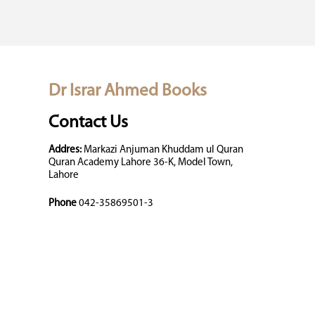
Dr Israr Ahmed Books
Contact Us
Addres:
Markazi Anjuman Khuddam ul Quran
Quran Academy Lahore 36-K, Model Town,
Lahore
Phone
042-35869501-3