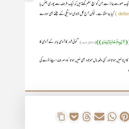
 صرف ایک صورت جائز ہے جس کو بیع سلم کہتے ہیں کہ ایک طرف سے پوری جنس یا
کیا جا سکتا ہے۔ لیکن آج کل جزوی ادائیگی کے جتنے بھی سودے
لَا یَبِعْ حَاضِرٌ لِبَادٍ))
(متفق علیہ)
’’کوئی شہر کا آدمی باہر کے آدمی کا
ن کا اپنا نہیں ہوتا اور کئی دفعہ مال موجود بھی نہیں ہوتا‘ وہ صرف اپنے اڈے کی