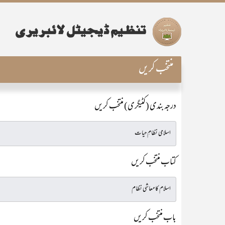
منتخب کریں
درجہ بندی (کٹیگری) منتخب کریں
کتاب منتخب کریں
باب منتخب کریں