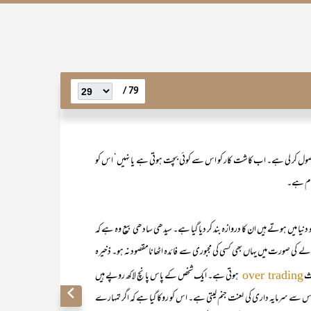
79 /
ت وصول کر لی ہے۔ اب کاشت کار کو اس سے کوئی بچت ہوتی ہے یا نہیں‘ اس کو
رام ہے۔
 دنیا میں ہوتے ہیں ان کا دروازہ بند کر دیا گیا ہے۔ سیدھی سادھی بیع وہ ہے کہ
لے کی صورت میں یہاں بھی کسی کی مجبوری سے فائدہ اٹھانامقصود نہ ہو۔ ذخیرہ
عث
ہوتی ہے۔ ایک شخص کے پاس پانچ لاکھ روپے ہیں
over trading
 اس سے سرمایہ داری کی لعنت جنم لیتی ہے۔ اس کو روکا گیا ہے کہ اگر تمہارے