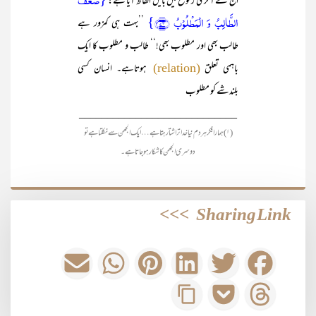
{ضَعُفَ
الحج کے آخری رکوع میں بایں الفاظ آیا ہے:
الطَّالِبُ وَ الۡمَطۡلُوۡبُ ﴿۷۳﴾}
’’بہت ہی کمزور ہے
طالب بھی اور مطلوب بھی!‘‘ طالب و مطلوب کا ایک
باہمی تعلق
ہوتاہے۔ انسان کسی
(relation)
بلندشے کو مطلوب
____________________________
(۱) ہمارا فکر ہر دم نیا خدا تراشتا رہتا ہے … ایک الجھن سے نکلتا ہے تو
دوسری الجھن کا شکارہو جاتا ہے۔
>>>
Sharing Link