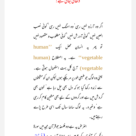
ڈھالی جاتی ہے!
اگر وہ آرزو نہیں رہی‘ وہ امنگ نہیں رہی‘ کوئی نصب
العین نہیں‘ کوئی آدرش نہیں‘ کوئی مطلوب و مقصود نہیں
تو پھر یہ انسان محض ایک
’’human
ہے۔ یہ اصطلاح
(human
vegetable‘‘
آج کل بہت استعمال ہوتی ہے۔
vegetable)
یعنی وہ لوگ جو طبعی طور پر مر چکے ہوں لیکن ان کو مشینوں
سے زندہ رکھا گیا ہو کہ دل بھی چل رہا ہے‘ خون بھی
گردش میں ہے اور گردوں کے لیے بھی مشین کام کر رہی
ہے‘ وغیرہ۔ یہ لوگ سالہا سال تک اسی طرح پڑے
رہتے ہیں۔
الغرض یہ ہے وہ فلسفہ جو قرآن مجید میں سورۃ