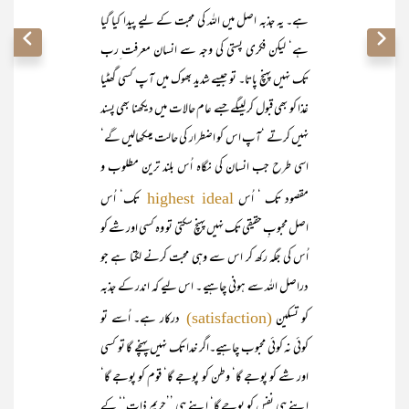
ہے۔ یہ جذبہ اصل میں اللہ کی محبت کے لیے پیدا کیا گیا
ہے‘ لیکن فکری پستی کی وجہ سے انسان معرفت ِرب
تک نہیں پہنچ پاتا۔ تو جیسے شدید بھوک میں آپ کسی گھٹیا
غذا کو بھی قبول کر لیںگے جسے عام حالات میں دیکھنا بھی پسند
نہیں کرتے ‘آپ اس کو اضطرار کی حالت میںکھالیں گے‘
اسی طرح جب انسان کی نگاہ اُس بلند ترین مطلوب و
مقصود تک ‘ اُس
تک‘ اُس
highest ideal
اصل محبوبِ حقیقی تک نہیں پہنچ سکتی تو وہ کسی اور شے کو
اُس کی جگہ رکھ کر اس سے وہی محبت کرنے لگتا ہے جو
دراصل اللہ سے ہونی چاہیے ۔ اس لیے کہ اندر کے جذبہ
کو تسکین
درکار ہے۔ اُسے تو
(satisfaction)
کوئی نہ کوئی محبوب چاہیے۔اگر خدا تک نہیں پہنچے گا تو کسی
اور شے کو پوجے گا‘ وطن کو پوجے گا‘ قوم کو پوجے گا‘
اپنے ہی نفس کو پوجے گا‘ اپنے ہی ’’حریم ذات‘‘ کے