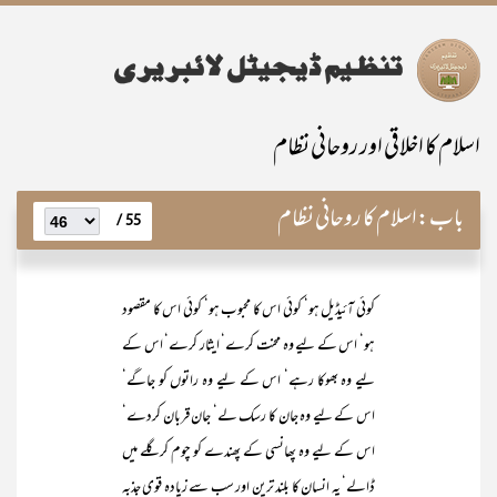
اسلام کا اخلاقی اور روحانی نظام
باب:
اسلام کا روحانی نظام
55 /
کوئی آئیڈیل ہو‘ کوئی اس کا محبوب ہو‘ کوئی اس کا مقصود
ہو‘ اس کے لیے وہ محنت کرے‘ ایثار کرے‘ اس کے
لیے وہ بھوکا رہے‘ اس کے لیے وہ راتوں کو جاگے‘
اس کے لیے وہ جان کا رسک لے‘ جان قربان کردے‘
اس کے لیے وہ پھانسی کے پھندے کو چوم کر گلے میں
ڈالے‘ یہ انسان کا بلند ترین اور سب سے زیادہ قوی جذبہ