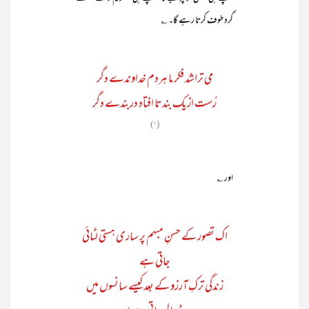
گرد طوف کرتا رہے گا۔ ؎
می تراشد فکر ما ہردم خداوندے دگر
رُست ازیک بندتا افتاد دربندے دگر
(۱)
اور ؎
اک تصور کے حسنِ مبہم پر ساری ہستی لٹائی
جاتی ہے
زندگی ترکِ آرزو کے بعد کیسے سانسوں میں