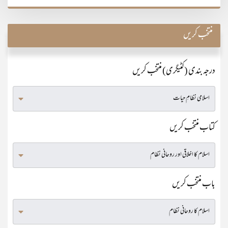
منتخب کریں
درجہ بندی (کٹیگری) منتخب کریں
کتاب منتخب کریں
باب منتخب کریں