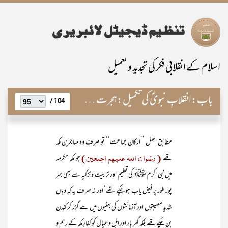
اسلام کے انقلابی فکر کی تجدید و تعمیل
باب:
انقلابِ نبویؐ کی تکمیل:ہجرت کے موقع پر یا فتح ِمکہ ّکے بعد؟
104 /
مطابق اصل ’’ارکانِ جماعت‘‘ تو صرف وہ مہاجرین مکہ
( رضوان اللہ علیہم اجمعین)
تھے
جو مکہ مکرمہ
میں نبی اکرم ﷺ کی تعلیم اور تربیت و تزکیہ سے بھی بھر
پور طور پر فیض یاب ہو چکے تھے‘ اور نہ صرف یہ کہ وہاں
شدید مصیبتوں اور آزمائشوں کی بھٹیوں میں سے گزر کر کندن
بن چکے تھے بلکہ گھر بار اور اہل و عیال کو کفارِ مکہ کے رحم و