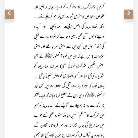
کرم پر چھوڑ کر مدینہ ہجرت کر کے اپنے ایمان و یقین اور
خلوص و اخلاص کا آخری ثبوت بھی فراہم کر چکے تھے …
جبکہ انصارِ مدینہ کی اصل حیثیت ’’معاونین‘‘ اور ’’پناہ
دینے والوں‘‘ کی تھی۔ یہی وجہ ہے کہ غزوۂ بدر سے قبل
کی آٹھ مہموں میں‘ جن میں سے بعض سرایا تھے اور بعض
غزوات (اس لیے کہ ان میں خود آنحضور ﷺ نے بھی
بنفس ِنفیس شرکت فرمائی تھی) صرف مہاجرین کو
شریک کیا گیا تھا اور کسی انصاری کو شامل نہیں کیا گیا …
یہاں تک کہ غزوۂ بدر سے قبل کی مشاورت میں بھی جبکہ
آنحضور ﷺ کو وحی الٰہی نے مطلع فرما دیا تھا کہ ایک لشکر
ِجرار مکہ سے روانہ ہو چکا ہے‘ آپؐ نے انصارِ مدینہ کو مہم
میں شرکت کا ’’حکم‘‘ نہیں دیا بلکہ مشورہ طلبی کے جواب
میں مہاجرینؓ کی جاں نثارانہ اور سر فروشانہ تقاریر کے
باوجود مزید توقف فرما کر صرف اپنا عندیہ ظاہر کیا تھا ‘جس