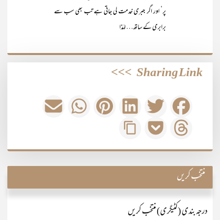
پر‘ اور اگر جبری خدمت لی جاتی ہے تب بھی سب سے
برابری کے ساتھ… لہٰذا
>>>
Sharing Link
منتخب کریں
درجہ بندی (کٹیگری) منتخب کریں