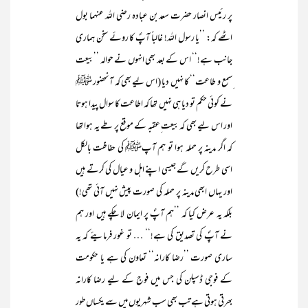
پر رئیس انصار حضرت سعد بن عبادہ رضی اللہ عنہما بول
اٹھے کہ: ’’یا رسول اللہ! غالباً آپؐ کا روئے سخن ہماری
جانب ہے!‘‘ اس کے بعد بھی انہوں نے حوالہ ’’بیعت
ِسمع و طاعت‘‘ کا نہیں دیا (اس لیے بھی کہ آنحضور ﷺ
نے کوئی حکم تو دیا ہی نہیں تھا کہ اطاعت کا سوال پیدا ہوتا
اور اس لیے بھی کہ بیعت ِعقبہ کے موقع پر طے یہ ہوا تھا
کہ اگر مدینہ پر حملہ ہوا تو ہم آپﷺ کی حفاظت بالکل
اسی طرح کریں گے جیسی اپنے اہل و عیال کی کرتے ہیں
اور یہاں ابھی مدینہ پر حملہ کی صورت پیش نہیں آئی تھی!)
بلکہ یہ عرض کیا کہ ’’ہم آپؐ پر ایمان لا چکے ہیں اور ہم
نے آپؐ کی تصدیق کی ہے!‘‘ … تو غور فرمایئے کہ یہ
ساری صورت ’’رضا کارانہ‘‘ تعاون کی ہے یا حکومت
کے فوجی ڈسپلن کی جس میں فوج کے لیے رضا کارانہ
بھرتی ہوتی ہے تب بھی سب شہریوں میں سے یکساں طور