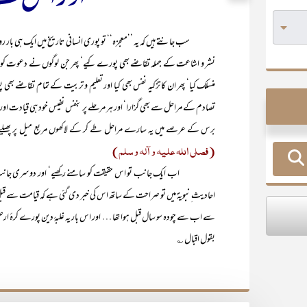
سب جانتے ہیں کہ یہ ’’معجزہ‘‘ تو پوری انسانی تاریخ میں ایک ہی بار رونما ہ
نشر و اشاعت کے جملہ تقاضے بھی پورے کیے‘ پھر جن لوگوں نے دعوت کو قبول ک
منسلک کیا‘ پھر ان کا تزکیہ نفس بھی کیا اور تعلیم و تربیت کے تمام تقاضے بھی پور
تصادم کے مراحل سے بھی گزارا‘ اور ہر مرحلے پر بنفس نفیس خود ہی قیادت اور رہ
برس کے عرصے میں یہ سارے مراحل طے کر کے لاکھوں مربع میل پر پھیلے ہوئ
(فصلی اللہ علیہ و آلہ و سلم)
اب ایک جانب تو اس حقیقت کو سامنے رکھیے‘ اور دوسری جانب اس امر
احادیث ِنبویہؐ میں تو صراحت کے ساتھ اس کی خبر دی گئی ہے کہ قیامت سے قبل ا
سے اب سے چودہ سو سال قبل ہوا تھا … اور اس بار یہ غلبۂ دین پورے کرۂ ارضی ک
بقول اقبال ؎