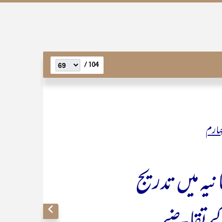
104 /
ہارم
انیہ میں تدریج
ے تقاضے