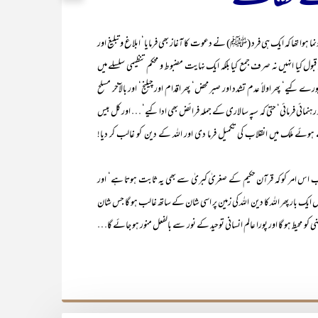
وا تھا کہ ایک ہی فرد (ﷺ) نے دعوت کا آغاز بھی فرمایا‘ ابلاغ و تبلیغ اور
یا انہیں نہ صرف جمع کیا بلکہ ایک نہایت مضبوط و محکم تنظیمی سلسلے میں
ے کیے‘ پھر اولاً عدم تشدد اور صبر محض‘ پھر اقدام اور چیلنج‘ اور بالآخر مسلح
نمائی فرمائی‘ حتیٰ کہ سپہ سالاری کے جملہ فرائض بھی ادا کیے‘ … اور کل بیس
ے ملک میں انقلاب کی تکمیل فرما دی اور اللہ کے دین کو غالب کر دیا!
 کو کہ قرآن حکیم کے صغریٰ کبریٰ سے بھی یہ ثابت ہوتا ہے‘ اور
یک بار پھر اللہ کا دین اللہ کی زمین پر اسی شان کے ساتھ غالب ہو گا جس شان
و محیط ہو گا اور پورا عالم انسانی توحید کے نور سے بالفعل منور ہو جائے گا…