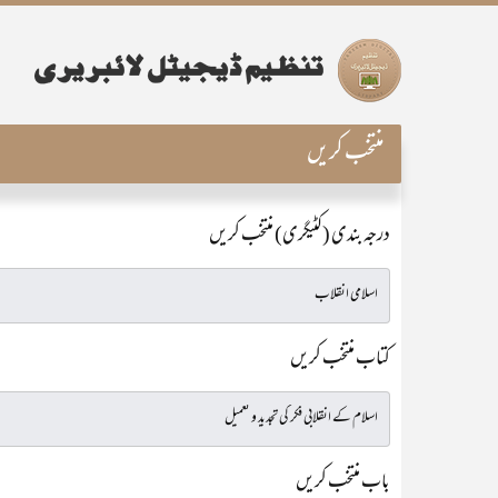
منتخب کریں
درجہ بندی (کٹیگری) منتخب کریں
کتاب منتخب کریں
باب منتخب کریں