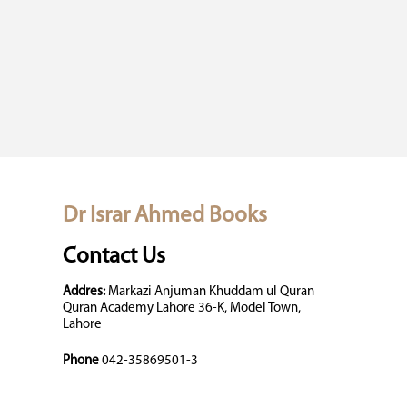
Dr Israr Ahmed Books
Contact Us
Addres:
Markazi Anjuman Khuddam ul Quran
Quran Academy Lahore 36-K, Model Town,
Lahore
Phone
042-35869501-3