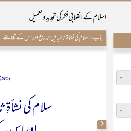
اسلام کے انقلابی فکر کی تجدید و تعمیل
باب:
اسلام کی نشأۃِ ثانیہ میں تدریج اور اس کے تقاضے
باب چ
سلام کی نشأۃِ ث
اور اس ک