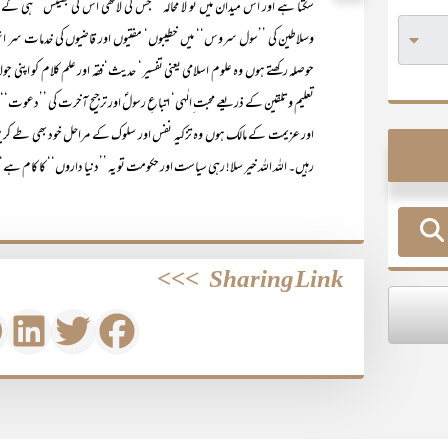
سکتا ہے اور اس میدان میں تو لا محالہ ’’جس کی لاٹھی اس کی بھینس‘‘ ہی کے 
وسلاطین کی ’’سول سروس‘‘ میں خطیبوں‘ مفتیوں اور قاضیوں کی خدمات سر ا
حوصلہ رکھتے ہوں وہ علوم اسلامی یعنی تفسیر‘ حدیث‘ فقہ اور علم کلام کو اپنی جو
تعلیم وتلقین کے ذریعے محبت ِالٰہی‘ اتباعِ رسولؐ اور ترجیح آخرت کی ’’دعوت‘‘
اور عزیمت کے مالک ہوں وہ تزکیہ نفس اور سلوک کے مراحل خود بھی طے کریں ا
رہیں۔ اللہ اللہ خیر سلا! رہی سیاست اور حکومت تو یہ ’’دنیا داروں‘‘ کا کام ہے‘
>>>
Sharing Link