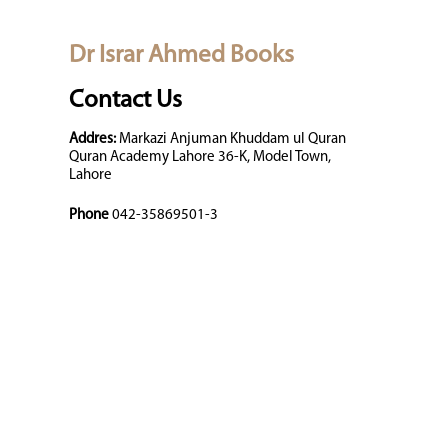
Dr Israr Ahmed Books
Contact Us
Addres:
Markazi Anjuman Khuddam ul Quran
Quran Academy Lahore 36-K, Model Town,
Lahore
Phone
042-35869501-3