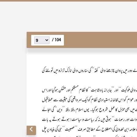
104 /
دور میں پروان چڑھنے والی ’’فقہ‘‘ کی سناروں والی نازک ترازو میں تولنے کی
کیت‘‘ اور ’’جابرانہ بادشاہت‘‘ کا نظام مستحکم اور متمکن ہو گیا اور اس
ور عوام کو اس ظالمانہ استبدادی نظام کو ایک امر واقعی کی حیثیت سے عملاً قبول
ت میں بھی تنزل کا عمل شروع ہو گیا۔ یوں اسلام رفتہ رفتہ ’’دین‘‘ کی بجائے
ادات اور رسومات‘‘ ہوتی ہیں نہ کہ ریاست و سیاست! ہوتے ہوتے یہ بات
لہ تو علامہ ابن خلدونؒ کی اصطلاح کے مطابق صرف ’’عصبیت‘‘ ہی کی بنیاد پر چل