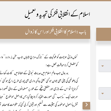
اسلام کے انقلابی فکر کی تجدید و تعمیل
باب:
اسلام کا انقلابی فکر اور اس کا زوال
ٹنوں وزنی عزیمت کو ملوکیت کے ’’نازک مزاجِ شاہاں تابِ سخن نہ دارد‘‘ والے 
کوشش کرنا حماقت ِمحض ہے!
بہر حال جب عالم اسلام میں حدیث نبویؐ کے الفاظ میں ’’کاٹ کھانے والی ملو
کی پہلوٹھی کی بیٹی بھی جوان ہو گئی‘یعنی جاگیرداری بھی پوری طرح رائج ہو گئی‘ ا
کرنا پڑا تو اس کے لازمی اور منطقی نتیجے کے طور پر مسلمانوں کے دینی تصورا
صرف ایک ’’مذہب‘‘ کی صورت اختیار کرتا چلا گیا جس کا اصل موضوع ’’عب
تقریباً اصولِ موضوعہ کی حیثیت سے تسلیم اور قبول کر لی گئی کہ حکومت کا معام