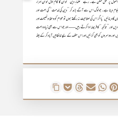
اصول پر عمل ممکن ہے۔ رہے ’’علماءِ دین‘‘ تو ان کا کام اوّل تو ان امراء
نجام دینا ہے۔ جو لوگ اس سے آگے بڑھ کر ’’دین کی خدمت‘‘ کی ہمت اور
لاں گاہ بنائیں ‘یا اگر اس کی صلاحیت نہ رکھتے ہوں تو عوام کو وعظ ونصیحت اور
 دیں اور ’’تذکیر‘‘ کا فریضہ ادا کرتے رہیں ----- اور جو اس سے بھی زیادہ ہمت
ور دوسروں کو بھی کرائیں اور اس مقصد کے لیے خانقاہیں آباد کر کے بیٹھ