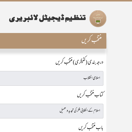
منتخب کریں
درجہ بندی (کٹیگری) منتخب کریں
کتاب منتخب کریں
باب منتخب کریں