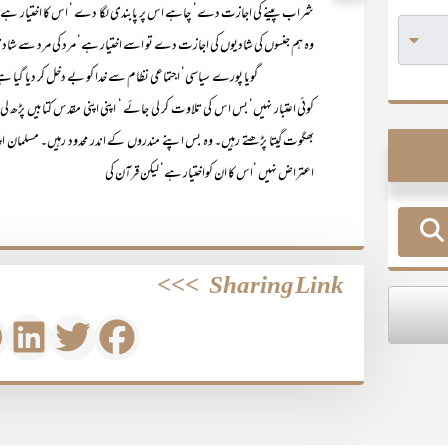
شراب پینے کی اجازت دے‘ چاہے اس پر پابندی لگا دے ‘ اس کا اختیار ہے۔ ل
وہ ہم جنسوں کی شادیوں کی اجازت دے تو اسے اختیار ہے‘ مرد کی مرد سے شا
گویا پورے سیاسی‘ اجتماعی نظام سے خدا کو بے دخل کر دیا گیا ہے کہ اس م
کوئی اعتبار نہیں‘ بس اس کی تلاوت کر لی جائے ‘ اپنی اپنی مقدس کتابیں پڑھ لی 
بھگوت گیتا پڑھتے رہیں۔ وہ بس اپنے مندروں کے اندر محدود رہیں۔ مسلمان اپن
اعتراض نہیں ‘اس کا ان کواختیار ہے‘ لیکن قرآن کی
>>>
Sharing Link