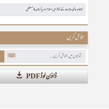
تلاش کریں
ڈاؤن لوڈ PDF