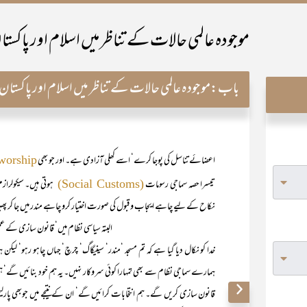
موجودہ عالمی حالات کے تناظر میں اسلام اور پاکست
باب:
موجودہ عالمی حالات کے تناظر میں اسلام اور پاکستان 
اعضائے تناسل کی پوجا کرے‘ اسے کھلی آزادی ہے۔ اور جو بھی
worship
تیسرا حصہ سماجی رسومات
ہوتی ہیں۔ سیکولرا
(Social Customs)
نکاح کے لیے چاہے ایجاب و قبول کی صورت اختیار کرو چاہے مندر میں جا کر پ
البتہ سیاسی نظام میں‘ قانون سازی کے عمل میں کسی مذہب کا 
خدا کو نکال دیا گیا ہے کہ تم مسجد ‘مندر‘ سینیگاگ‘ چرچ‘ جہاں چاہو رہو‘ لی
ہمارے سماجی نظام سے بھی تمہارا کوئی سروکار نہیں۔ یہ ہم خود بنائیں گے‘ ہ
قانون سازی کریں گے۔ ہم انتخابات کرائیں گے‘ ان کے نتیجے میں جوبھی پارل