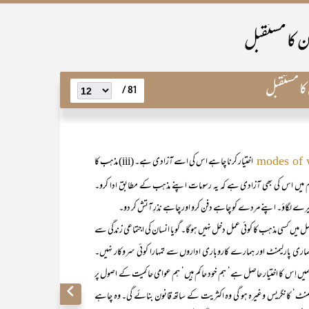
ان کا مستقبل
کا مستقبل
81 /
اختیار کرنا چاہے اس کی اسے آزادی ہے۔ (iii) مذہب کا
modes of 
زم میں اس کی بھی آزادی ہے کہ یہ رسومات اپنے مذہب کے مطابق ادا کرو۔
ھیرے لگاؤ۔ اپنے مردے کو چاہے دفن کرو اور چاہے نذرِ آتش کر دو۔
کوئی عمل دخل نہیں ہوگا۔ گویا انسان کی اجتماعی زندگی سے
کن ہماری پارلیمنٹ اور ہمارے کاروباری اداروں سے تمہارا کوئی سروکار نہیں۔
میں اِس کا اختیار حاصل ہے‘ ہم خود حاکم ہیں‘ ہم عوامی حاکمیت کے اصول پر
یمنٹ‘ کانگریس وغیرہ ہو گی وہ اکثریت کے ساتھ قانون بنائے گی۔ وہ چاہے