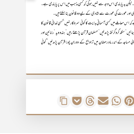
یکن یہ پابندی اس وجہ سے نہیں ہوگی کہ کسی مذہب میں اس پر پابندی ہے۔
دی اور عورت کی عورت سے شادی کے لیے وہ قانون بنا سکتے ہیں ۔
عاملے میں کسی آسمانی ہدایت کا کوئی سروکار نہیں‘ کسی خدائی قانون کا
جائیں‘ سکھ گروگرنتھ پڑھ لیں‘ مسلمان قرآن پڑھتے رہیں‘ ہندو وید ‘رامائین اور
ی مساجد کے اندر ماہِ رمضان میں تراویح کے دوران پورا قرآن پڑھ لیں‘ کوئی