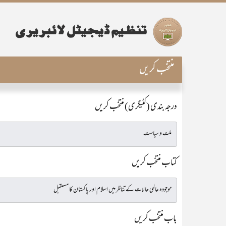
منتخب کریں
درجہ بندی (کٹیگری) منتخب کریں
کتاب منتخب کریں
باب منتخب کریں