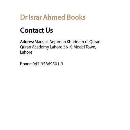
Dr Israr Ahmed Books
Contact Us
Addres:
Markazi Anjuman Khuddam ul Quran
Quran Academy Lahore 36-K, Model Town,
Lahore
Phone
042-35869501-3