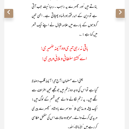
بناتے ہیں‘اور تیسرے یہ راہب ۔رہبانیت جب آتی
ہے تو دین کے اندر فتوراورفساد پھیلاتی ہے۔ انہی تین
گروہوں کے بارے میں علامہ اقبال نے اپنے ایک شعر
میں کہا ہے : ؎
باقی نہ رہی تیری وہ آئینہ ضمیری!
اے کشتۂ سلطانی و ملائی و پیری!
یعنی اے مسلمان! آج تیرا آئینۂ قلب دھندلا
گیا ہے تو اس کی وجہ وہ زخم ہیں جو تجھے تین اطراف سے
لگے ہیں۔ یہ زخم لگانے والے تین قسم کے لوگ ہیں:
ایک پیشہ ور مذہبی ملا ‘ دوسرے بادشاہ ‘ تیسرے پیری
مریدی کرنے والے۔موجودہ حالات اس کی مکمل عکاسی
کر رہے ہیں‘ اِلاّ ماشاءَ اللہ۔