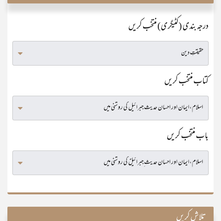
درجہ بندی (کٹیگری) منتخب کریں
کتاب منتخب کریں
باب منتخب کریں
تلاش کریں