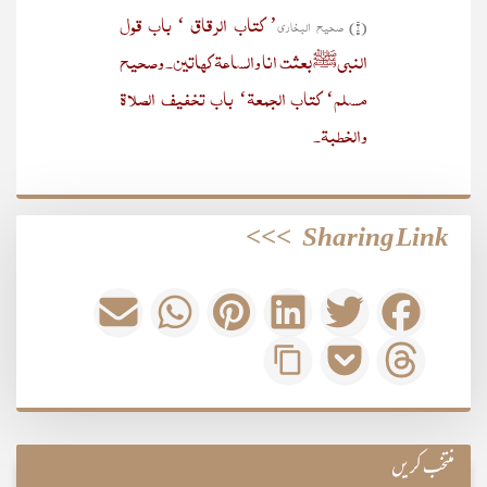
’ کتاب الرقاق ‘ باب قول
(۱) صحیح البخاری
النبیﷺ بعثت انا والساعۃ کھاتین۔ وصحیح
مسلم‘ کتاب الجمعۃ‘ باب تخفیف الصلاۃ
والخطبۃ۔
>>>
Sharing Link
منتخب کریں