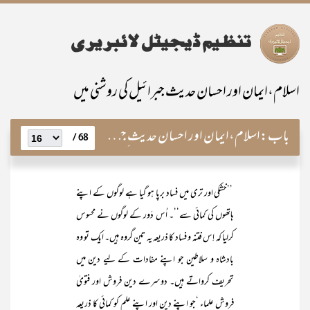
اسلام،ایمان اور احسان حدیث جبرائیل کی روشنی میں
باب:
اسلام،ایمان اور احسان حدیث ِجبرائیلؑ کی روشنی میں
68 /
’’خشکی اور تری میں فساد برپا ہو گیا ہے لوگوں کے اپنے
ہاتھوں کی کمائی سے‘‘۔ اُس دَور کے لوگوں نے محسوس
کرلیا کہ اِس فتنہ و فساد کا ذریعہ یہ تین گروہ ہیں۔ ایک تو وہ
بادشاہ و سلاطین جو اپنے مفادات کے لیے دین میں
تحریف کرواتے ہیں۔ دوسرے دین فروش اور فتویٰ
فروش علماء ‘جو اپنے دین اور اپنے علم کو کمائی کا ذریعہ