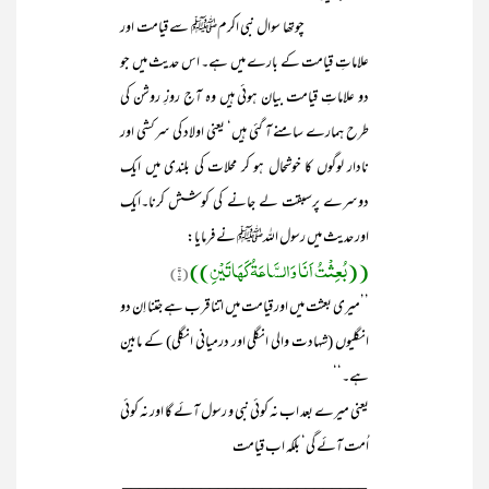
چوتھا سوال نبی اکرمﷺ سے قیامت اور
علاماتِ قیامت کے بارے میں ہے۔ اس حدیث میں جو
دو علاماتِ قیامت بیان ہوئی ہیں وہ آج روزِ روشن کی
طرح ہمارے سامنے آ گئی ہیں‘ یعنی اولاد کی سرکشی اور
نادار لوگوں کا خوشحال ہو کر محلات کی بلندی میں ایک
دوسرے پرسبقت لے جانے کی کوشش کرنا۔ایک
اور حدیث میں رسول اللہﷺ نے فرمایا:
((بُعِثْتُ اَنَا وَالسَّاعَۃُ کَھَاتَیْنِ))
(۱)
’’میری بعثت میں اور قیامت میں اتنا قرب ہے جتنا اِن دو
انگلیوں (شہادت والی انگلی اور درمیانی انگلی) کے مابین
ہے۔‘‘
یعنی میرے بعد اب نہ کوئی نبی و رسول آئے گا اور نہ کوئی
اُمت آئے گی‘ بلکہ اب قیامت
____________________________