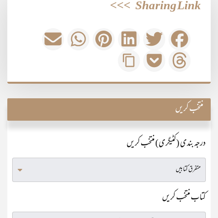
>>>
Sharing Link
منتخب کریں
درجہ بندی (کٹیگری) منتخب کریں
کتاب منتخب کریں