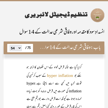
انسدادِ سود کا مقدمہ اور وفاقی شرعی عدالت کے 14 سوال
باب:
وفاقی شرعی عدالت کے 14سوال اور ان کے جوابات
75 /
کرایا گیا ہے تاکہ قرض خواہ کے اس نقصان کا ازالہ ہو
سکے جو
کے سبب کرنسی کی
hyper inflation
قوت خرید میں کمی سے اسے پہنچتا ہے۔hyper
inflation کی صورت میں قرض دہندہ کو بہت زیادہ
خسارہ ہوتا ہے کیونکہ اسے قرض دار سے جو رقم ملتی ہے
اس کی قدر قرض کے طور پر دی گئی اصل رقم سے بہت