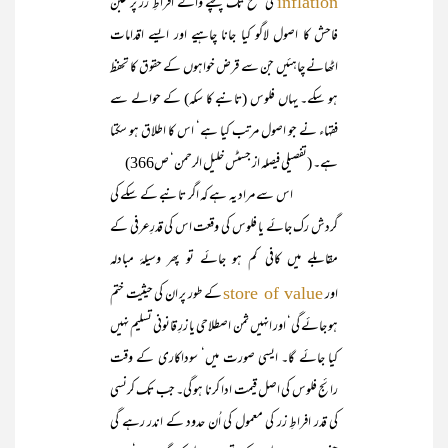
کی سطح تک پہنچنے والے افراطِ زر پر غبن
inflation
فاحش کا اصول لاگو کیا جانا چاہیے اور ایسے اقدامات
اٹھانے چاہئیں جن سے قرض خواہوں کے حقوق کا تحفظ
ہو سکے۔ یہاں فلوس (تانبے کا سکہ) کے حوالے سے
فقہاء نے جو اصول مرتب کیا ہے‘ اس کا اطلاق ہو سکتا
ہے۔ (تفصیلی فیصلہ از جسٹس خلیل الرحمن‘ ص366)
اس سے مراد یہ ہے کہ اگر تانبے کے سکے کی
گردش رک جائے یا فلوس کی وقعت اس کی قدرِعرفی کے
مقابلے میں کافی کم ہو جائے تو پھر وسیلۂ مبادلہ
اور
کے طور پر ان کی حیثیت ختم
store of value
ہو جائے گی‘ اور انہیں ثمن اصطلاحی یا زرِ قانونی تسلیم نہیں
کیا جائے گا۔ ایسی صورت میں‘ سوداکاری کے وقت
رائج فلوس کی اصل قیمت ادا کرنا ہو گی۔ جب تک کرنسی
کی قدر افراطِ زر کی معمول کی اُن حدود کے اندر رہے گی