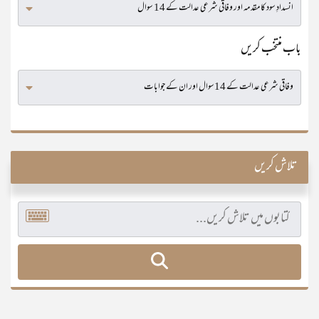
باب منتخب کریں
تلاش کریں