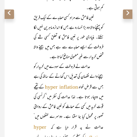
کم ہوتی ہے۔
غبن فاحش سے مراد کسی معاہدے کے ایک فریق
کو پہنچنے والا وہ بڑا خسارہ ہے جس کا اندازہ ماہرین نہیں لگا
سکتے۔ بنیادی طور پر غبن فاحش کا تعلق کسی شے کی
فروخت کے ایسے معاہدے سے ہے جس میں بیچنے والا
شخص خریدار سے غیرمعمولی منافع کماتا ہے۔
عدالت نے فروخت کے سودے میں خریدار کو
بیچنے والے نقصان کی تعدیل اس گھاٹے کے ساتھ کی ہے
جس سے قرض خواہ
کے نتیجے
hyper inflation
میں دوچار ہوتا ہے۔ لہٰذا عدالت کی نظر میں‘ کرنسی کی
قوت خرید میں کمی کے معاملے کو غبن فاحش کے روایتی
تصور پر محمول کیا جا سکتا ہے۔ دوسرے لفظوں میں‘
عدالت نے یہ قرار دیا ہے کہ
hyper