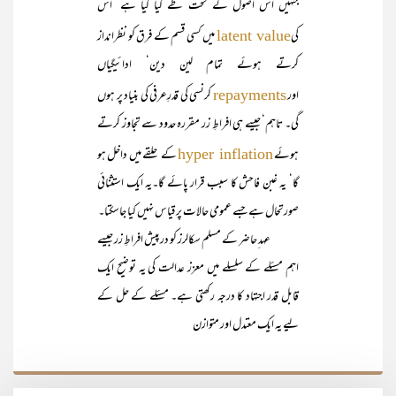
جنہیں اس اصول کے تحت طے کیا گیا ہے‘ اس
کی
میں کسی قسم کے فرق کو نظرانداز
latent value
کرتے ہوئے تمام لین دین‘ ادائیگیاں
اور
کرنسی کی قدرِعرفی کی بنیاد پر ہوں
repayments
گی۔ تاہم‘ جیسے ہی افراطِ زر مقررہ حدود سے تجاوز کرتے
ہوئے
کے حلقے میں داخل ہو
hyper inflation
گا‘ یہ غبن فاحش کا سبب قرار پائے گا۔یہ ایک استثنائی
صورتحال ہے جسے عمومی حالات پر قیاس نہیں کیا جاسکتا۔
عہد ِحاضر کے مسلم سکالرز کو درپیش افراطِ زر جیسے
اہم مسئلے کے سلسلے میں معزز عدالت کی یہ توضیح ایک
قابل قدر اجتہاد کا درجہ رکھتی ہے۔ مسئلے کے حل کے
لیے یہ ایک معتدل اور متوازن