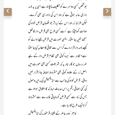
جو شخص کسی دوسرے کو تکلیف پہنچاتا ہے اسی پر یہ ذمہ
داری عائد ہوتی ہے کہ وہ اس کی دادرسی بھی کرے۔
لیکن افراطِ زر اور اس کے زیراثر جو نقصان قرض خواہ کی
دولت کو پہنچتا ہے‘ اسے کسی طرح بھی قرض دار کا فعل
سمجھا نہیں جا سکتا۔ ایسی صورت میں قرض لینے والے کو
کیسے ذمہ دار قرار دے کر اس سے تلافی کا مطالبہ کیا جا سکتا
ہے؟ ظاہر ہے‘ ایسا کوئی بھی نظام قرض دار کے لیے
ضرررساں ہو گا۔ پھر یہ کہ شریعت کسی بھی صورت میں
اصل زر کے علاوہ کوئی بھی مشروط اضافہ جائز قرار نہیں
دیتی۔ قرض خواہ کی جانب سے انڈیکسیشن کی مد میں وصول
کی گئی اضافی رقم پر اس حدیث مبارکہ کا اطلاق ہوتا ہے
جس کی رُو سے کسی قرض کو مالیاتی فائدے سے مشروط
کرنا ایک طرح کا ربا ہے۔
تاہم‘ دورِ حاضر کے فقہاء قرضوں کی انڈیکسیشن