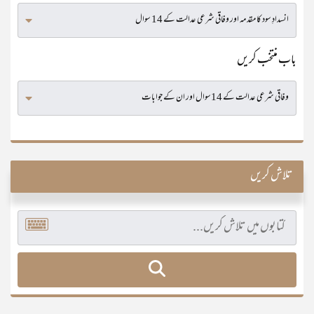
باب منتخب کریں
تلاش کریں