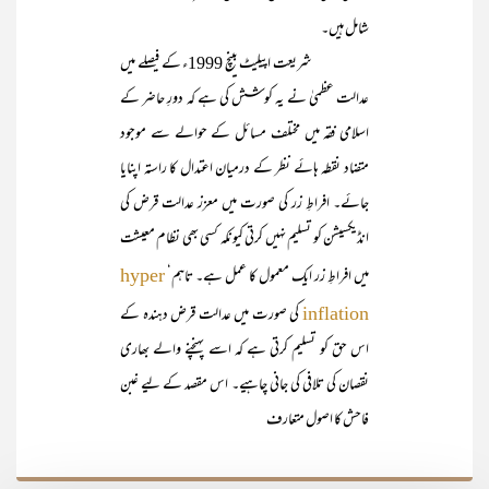
شامل ہیں۔
شریعت اپیلیٹ بینچ 1999ء کے فیصلے میں
عدالت عظمیٰ نے یہ کوشش کی ہے کہ دورِ حاضر کے
اسلامی فقہ میں مختلف مسائل کے حوالے سے موجود
متضاد نقطہ ہائے نظر کے درمیان اعتدال کا راستہ اپنایا
جائے۔ افراطِ زر کی صورت میں معزز عدالت قرض کی
انڈیکسیشن کو تسلیم نہیں کرتی کیونکہ کسی بھی نظام معیشت
میں افراطِ زر ایک معمول کا عمل ہے۔ تاہم‘
hyper
کی صورت میں عدالت قرض دہندہ کے
inflation
اس حق کو تسلیم کرتی ہے کہ اسے پہنچنے والے بھاری
نقصان کی تلافی کی جانی چاہیے۔ اس مقصد کے لیے غبن
فاحش کا اصول متعارف