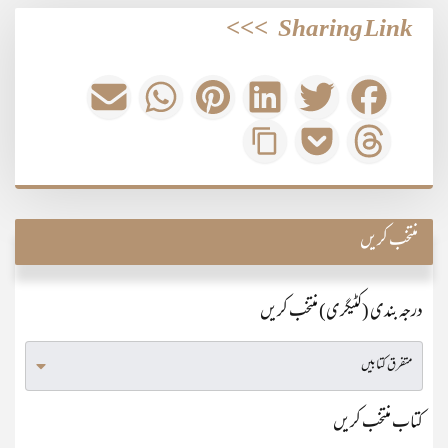
>>>
Sharing Link
منتخب کریں
درجہ بندی (کٹیگری) منتخب کریں
کتاب منتخب کریں