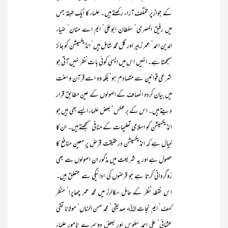
کے جواز پر مختلف آراء رکھتے ہیں۔ علماء کا ایک طبقہ جس
میں رفیق المصری‘ سلطان ابوعلی‘ ایم اے منان‘ ضیاء
الدین احمد‘ عمر زبیر اور گل محمد شامل ہیں‘ انڈیکسیشن کو جائز
سمجھتا ہے۔ انہیں اس میں ایسی کوئی بات نظر نہیں آتی جو
شرعی قوانین سے متصادم ہو‘ بلکہ وہ اسے قرآن و سنت
میں بیان کردہ انصاف کے اصولوں کے عین مطابق قرار
دیتے ہیں۔ اس کے برعکس‘ بعض علماء ایسے بھی ہیں جو
انڈیکسیشن کو اسلامی تعلیمات کے منافی سمجھتے ہیں۔ ان کا
خیال ہے کہ انڈیکسیشن درحقیقت قرض پر معین منافع کا
حصول ہے اور یہ شریعت میں مذکور ان اصولوں سے بھی
رُوگردانی کرتا ہے جو قرضوں کی ادائیگی سے متعلق ہیں۔
اس نقطۂ نظر کے حامل سکالرز میں محمد عمر چھاپرا‘ منظر
کہف‘ ایم نجات اﷲ صدیقی‘ محمد حسن الزماں‘ مولانا تقی
عثمانی‘ علی احمد سلوس اور بعض دوسرے نامور علماء