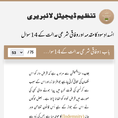
انسدادِ سود کا مقدمہ اور وفاقی شرعی عدالت کے 14 سوال
باب:
وفاقی شرعی عدالت کے 14سوال اور ان کے جوابات
75 /
انڈیکسیشن سے مراد یہ ہے کہ قرض دار کو اس
جواب:
نقصان کی تلافی کرنی چاہیے جو افراطِ زر اور اس کے سبب
سے کرنسی کی قوتِ خرید میں پیدا ہونے والی کمی کی
صورت میں قرض خواہ کو اٹھانا پڑتا ہے۔ بعض لوگوں
نے اس کے جواز کے لیے اُس قانون تضامن وہر
جانہ
کا حوالہ دیا ہے جس کی رُو سے
(Indemnity)