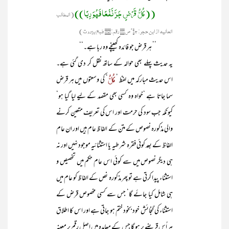
((کُلُّ قَرْضٍ جَرَّ نَفْعًا فَھُوَ رِبًا))
(المطالب
العالیہ از ابن حجر: ج۱‘ص۴۴۱ رقم:۱۳۷۳ طبع بیروت)
’’ ہر قرض جو فائدہ کھینچے وہ ربا ہے۔‘‘
یہ حدیث پہلے بھی حوالہ کے ساتھ نقل کر دی گئی ہے۔
کُلُّ
اس حدیث مبارکہ میں لفظ ’
‘ کی وسعتوں میں ہر قرض
سما جاتا ہے ‘خواہ وہ کسی بھی مقصد کے لیے لیا گیا ہو‘
کیونکہ جب سود کی حرمت اور اس کی تعریف متعین کرنے
والی مذکورہ نصوص کے متن کے الفاظ عام ہیں اور ان عام
الفاظ کے بعد کوئی فقرہ شرطیہ یا استثنائیہ موجود نہیں اور نہ
ہی دیگر نصوص میں سے کوئی اس عام حکم میں تخصیص و
استثناء پیدا کرتی ہے تو پھر مذکورہ نص کے الفاظ کو عام میں
ہی شامل کیا جائے گا‘ جس سے کسی مخصوص قرض کے
استثناء کی گنجائش خود بخود ختم ہو جاتی ہے اور اس کا اطلاق
ہر اُس قرضے پر ہو گا جس کے معاہدہ میں اصل رقم پر معینہ