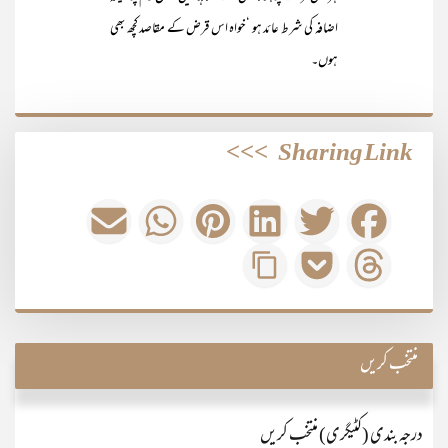
اضافہ کی شرط عائد ہو ‘خواہ اس قرض کے مقاصد کچھ بھی
ہوں۔
>>>
Sharing Link
منتخب کریں
درجہ بندی (کٹیگری) منتخب کریں