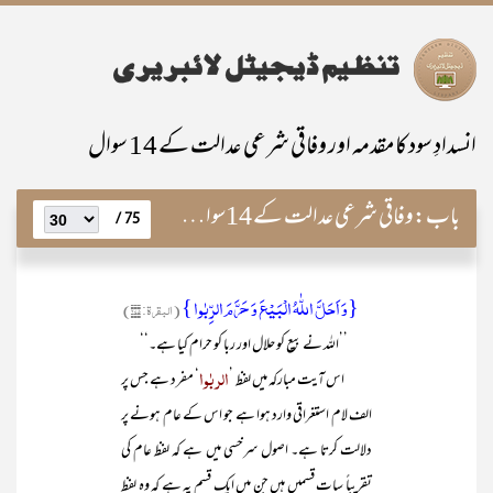
انسدادِ سود کا مقدمہ اور وفاقی شرعی عدالت کے 14 سوال
باب:
وفاقی شرعی عدالت کے 14سوال اور ان کے جوابات
75 /
{وَ اَحَلَّ اللّٰہُ الۡبَیۡعَ وَ حَرَّمَ الرِّبٰوا }
(البقرۃ: ۲۷۵)
’’اللہ نے بیع کو حلال اور ربا کو حرام کیا ہے۔‘‘
الربٰوا
اس آیت مبارکہ میں لفظ ’
‘ مفرد ہے جس پر
الف لام استغراقی وارد ہوا ہے جو اس کے عام ہونے پر
دلالت کرتا ہے۔ اصول سرخسی میں ہے کہ لفظ عام کی
تقریباً سات قسمیں ہیں جن میں ایک قسم یہ ہے کہ وہ لفظ