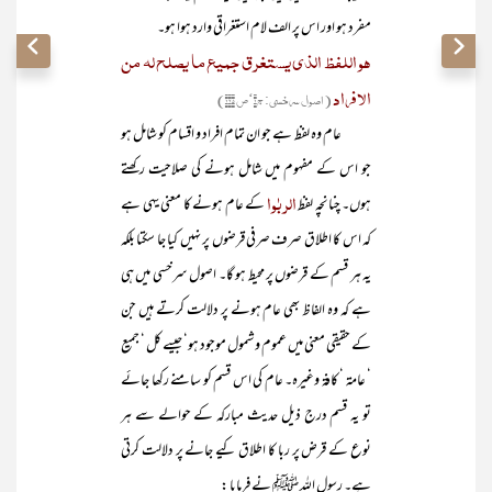
مفرد ہو اور اس پر الف لام استغراقی وارد ہوا ہو۔
ھو اللفظ الذی یستغرق جمیع ما یصلح لہ من
الافراد
(اصول سرخسی: ج۱‘ص ۱۲۵)
عام وہ لفظ ہے جو ان تمام افراد و اقسام کو شامل ہو
جو اس کے مفہوم میں شامل ہونے کی صلاحیت رکھتے
الربٰوا
ہوں۔ چنانچہ لفظ
کے عام ہونے کا معنی یہی ہے
کہ اس کا اطلاق صرف صرفی قرضوں پر نہیں کیا جا سکتا بلکہ
یہ ہر قسم کے قرضوں پر محیط ہو گا۔ اصول سرخسی میں ہی
ہے کہ وہ الفاظ بھی عام ہونے پر دلالت کرتے ہیں جن
کے حقیقی معنی میں عموم و شمول موجود ہو‘ جیسے کل ‘ جمیع
‘ عامۃ ‘ کافۃ وغیرہ۔ عام کی اس قسم کو سامنے رکھا جائے
تو یہ قسم درج ذیل حدیث مبارکہ کے حوالے سے ہر
نوع کے قرض پر ربا کا اطلاق کیے جانے پر دلالت کرتی
ہے۔ رسول اللہ ﷺ نے فرمایا :