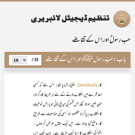
حب رسولؐ اور اس کے تقاضے
باب:
حُبّ ِرسولﷺ اور اس کے تقاضے
33 /
کار
اختیار فرمایا تھا۔ اس لئے کہ کسی
(method)
معاشرے میں انقلاب لانے کے لئے ہر طریقہ کارگر اور
مفید نہیں ہوتا ‘بلکہ جس قسم کی تبدیلی لانی ہو یا جس نوعیت
کا انقلاب برپا کرنا مقصود ہو ‘ اسی کی مناسبت سے طریقِ
کار وضع کیا جاتا ہے۔ میں ایک مثال عرض کر دوں ۔
اشتراکی انقلاب کا اپنا ایک طریقہ ہے۔ جب تک اس