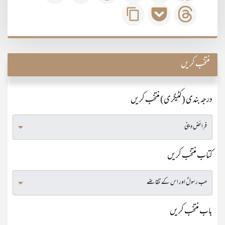
منتخب کریں
درجہ بندی (کٹیگری) منتخب کریں
کتاب منتخب کریں
باب منتخب کریں