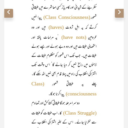
نظریئے کے شیدائی اور کامریڈز کسی معاشرے میں طبقاتی
شعور
پیدا نہیں
(Class Consciousness)
کرتے کہ یہ اہلِ ثروت
ہیں اور وہ
(haves)
محرومین
‘یہ مراعات یافتہ اور
(have nots)
استحصالی طبقات ہیں اور وہ دبے ہوئے اور پسے ہوئے
طبقات ہیں۔ جب تک اس شعور کو مظلوم طبقات کے
ذہنوں میں راسخ نہیں کر دیا جائے گا‘ اس وقت تک
اشتراکی انقلاب کی راہ میں پہلا قدم بھی نہیں اٹھ سکے گا۔
پہلے یہ طبقاتی شعور
(Class
پیدا کرنا ہو گا۔
consciousness)
دوسرا مرحلہ ہو گا طبقاتی کشاکش اور تصادم
کا۔ اب طبقات کو طبقات
(Class Struggle)
سے ٹکرایا جائے۔ اس کے بغیر اشتراکی انقلاب کے