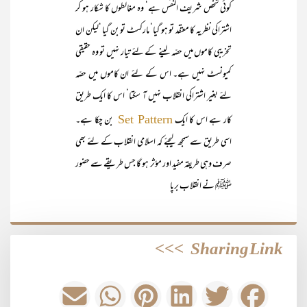
کوئی شخص شریف النفس ہے‘ وہ مغالطوں کا شکار ہو کر
اشتراکی نظریہ کا معتقد تو ہو گیا‘ مارکسٹ تو بن گیا ‘لیکن ان
تخریبی کاموں میں حصّہ لینے کے لئے تیار نہیں تو وہ حقیقی
کمیونسٹ نہیں ہے۔ اس کے لئے ان کاموں میں حصّہ
لئے بغیر اشتراکی انقلاب نہیں آ سکتا‘ اس کا ایک طریق
کار ہے اس کا ایک
بن چکا ہے۔
Set Pattern
اسی طریق سے سمجھ لیجئے کہ اسلامی انقلاب کے لئے بھی
صرف وہی طریقہ مفید اور مؤثر ہو گا جس طریقے سے حضور
ﷺ نے انقلاب برپا
>>>
Sharing Link