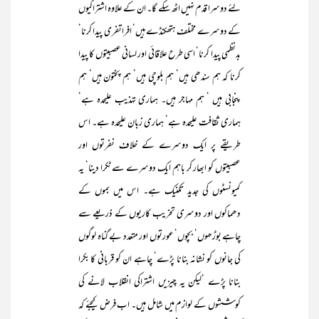
لئے دوسرا قدم نہیں اٹھ سکے گا۔ ان کے علاوہ اشتراکیوں
کے دوسرے مختلف ہتھکنڈے ہیں‘ افراتفری پیدا کرنا‘
بدنظمی پیدا کرنا‘ اسی طرح علاقائی اور لسانی عصبیتوں کا پیدا
کرنا کہ ہم سندھی ہیں‘ ہم بلوچی ہیں‘ ہم پختون ہیں‘ ہم
پنجابی ہیں ‘ ہم مہاجر ہیں۔ ہماری تہذیب علیحدہ ہے‘
ہماری ثقافت علیحدہ ہے‘ ہماری زبان علیحدہ ہے۔ اس
طریقے پر ایک دوسرے کے خلاف نفرتوں اور
عصبیتوں کو ابھار کر باہم ایک دوسرے سے ٹکرا دینا‘ یہ
کمیونسٹوں کی جدید تکنیک ہے۔ اس میں بموں کے
دھماکوں اور دوسری تخریب کاریوں کے ذریعے سے
چاہے بوڑھوں‘ بچوں‘ عورتوں اور متعدد بے گناہ لوگوں
کی جانوں کو نشانہ بنانا پڑے‘ چاہے ان کو قربانی کا بکرا
بنانا پڑے ‘لیکن یہ چیزیں اشتراکی انقلاب لانے کی
کوششوں کے لوازم میں شامل ہیں۔ اب فرض کیجئے کہ