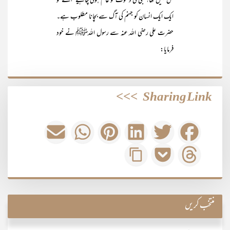
حق نہیں تھا؟ نبی کی دعوت تو عام ہونی چاہیے‘ اسے تو
ایک ایک انسان کو جہنم کی آگ سے بچانا مطلوب ہے۔
حضرت علی رضی اللہ عنہ سے رسول اللہﷺ نے خود
فرمایا:
>>>
Sharing Link
منتخب کریں