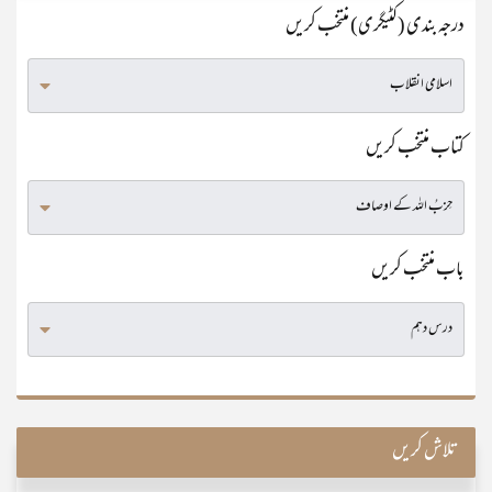
درجہ بندی (کٹیگری) منتخب کریں
کتاب منتخب کریں
باب منتخب کریں
تلاش کریں