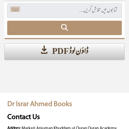
ڈاؤن لوڈ PDF
Dr Israr Ahmed Books
Contact Us
Addres:
Markazi Anjuman Khuddam ul Quran Quran Academy