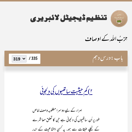
حِزبُ اللہ کے اوصاف
باب:
درس دہم
335 /
۲) کم حیثیت ساتھیوں کی دلجوئی
امراء کے لیے دوسرا مطلوبہ وصف خاص
طور پر اُن ساتھیوں کی دلجوئی ہے جن کا تعلق معاشرے
کے نچلے طبقات سے ہو۔ یہ کسی اجتماعیت کے اندر