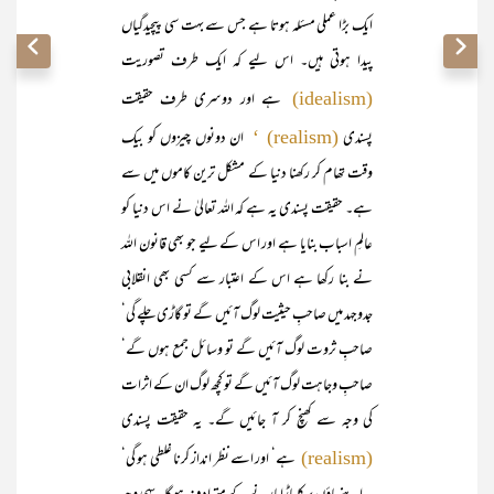
ایک بڑا عملی مسئلہ ہوتا ہے جس سے بہت سی پیچیدگیاں
پیدا ہوتی ہیں۔ اس لیے کہ ایک طرف تصوریت
ہے اور دوسری طرف حقیقت
(idealism)
پسندی
ان دونوں چیزوں کو بیک
(realism) ‘
وقت تھام کر رکھنا دنیا کے مشکل ترین کاموں میں سے
ہے۔ حقیقت پسندی یہ ہے کہ اللہ تعالیٰ نے اس دنیا کو
عالمِ اسباب بنایا ہے اور اس کے لیے جو بھی قانون اللہ
نے بنا رکھا ہے اس کے اعتبار سے کسی بھی انقلابی
جدوجہد میں صاحبِ حیثیت لوگ آئیں گے تو گاڑی چلے گی‘
صاحبِ ثروت لوگ آئیں گے تو وسائل جمع ہوں گے‘
صاحبِ وجاہت لوگ آئیں گے تو کچھ لوگ ان کے اثرات
کی وجہ سے کھنچ کر آ جائیں گے۔ یہ حقیقت پسندی
ہے‘ اور اسے نظر انداز کرنا غلطی ہو گی‘
(realism)