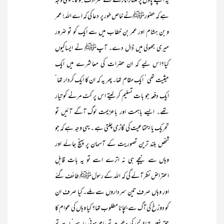
یہ اپنے پاؤں پر کلہاڑا مارنے کے مترادف ہو گا۔ یہی وجہ
ہے کہ حضورﷺنے خاص طور پر دعا کی کہ اے اللہ! عمر
و بن ہشام اور عمر بن خطاب میں سے ایک کو تو ضرور
میری جھولی میں ڈال دے۔ آپﷺ نے ایساکیوں
کیا؟اس لیے کہ ان حضرات کی معاشرے میں ایک
حیثیت تھی ‘ ایک مقام تھا۔ پھر یہ کہ ان کا ایک کردار تھا‘
ایک دفعہ جو بات تسلیم کر لیتے اس پر کٹ مرنے کو تیار
تھے۔ ایسے باہمت اور باعزیمت لوگ آگے آئیں تو
تحریک یا اجتماعیت کی گاڑی چلتی ہے ۔ یہی وجہ ہے کہ جو
شخص بلند ترین تصوریت کے آسمان پر پہنچ جائے اور
وہاں سے نیچے ہی نہ اترے اسے تو یہ بات قابلِ
اعتراض نظر آئے گی کہ اللہ کے رسولﷺ طائف گئے
اور وہاں صرف تین سرداروں سے ملے۔ کیا صرف ان
کو دوزخ کی آگ سے بچانا مطلوب تھا؟ کیا وہاں کی عوام کا