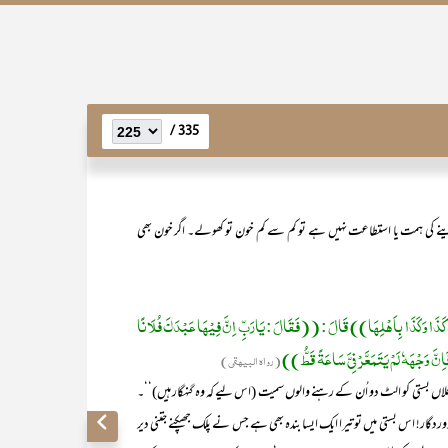
335 /
دینے کی ہمت یا استطاعت نہیں ہے تو کم سے کم خون تو کھولے۔ اگر خون بھی
َ کَذَا وَکَذَا بِاَھْلِھَا)) قَالَ : ((فَقَالَ : یَارَبِّ اِنَّ فِیْھَا عَبْدَکَ فُلَانًا
َ وَجْھَہٗ لَمْ یَتَمَعَّرْ فِیَّ سَاعَۃً قَطُّ))
(رواہ البیھقی)
 بستی کو الٹ دو اُن کے رہنے والوں سمیت (اس لیے کہ وہ گنہگار ہیں)‘‘۔
گار! اس بستی میں تو تیرا ایک ایسا بندہ بھی ہے جس نے پلک جھپکنے جتنی دیر