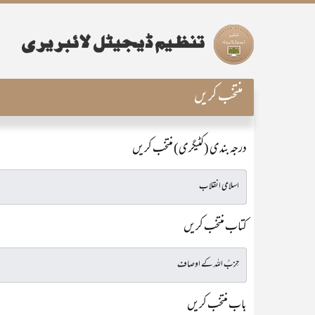
منتخب کریں
درجہ بندی (کٹیگری) منتخب کریں
کتاب منتخب کریں
باب منتخب کریں