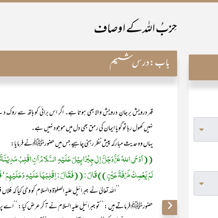
حِزبُ اللہ کے اوصاف
باب:
درس ششم
قہر درویش بر جانِ درویش والا بھی ہوتا ہے۔ اگر اس برائی کو ہاتھ سے روک 
نہیں کھول رہا تو گویا ایمان کی رمق بھی دل میں موجود نہیں ہے۔
یہاں وہ حدیث مبارکہ پیش نظر رہنی چاہیے جس میں حضورﷺنے فرمایا:
((اَوْحَی اللہُ عَزَّوَجَلَّ اِلٰی جِبْرَائِیْلَ عَلَیْہِ السَّلَامُ اَنِ اقْلِبْ مَدِیْنَۃ
لَمْ یَعْصِکَ طَرْفَۃَ عَیْنٍ)) قَالَ : ((فَقَالَ : اِقْلِبْھَا عَلَیْہِ وَعَلَیْھِمْ‘ فَاِنّ
’’اللہ تعالیٰ نے جبرائیل علیہ الصلوٰۃ والسلام کو وحی کیا کہ فلاں فلاں
حضورﷺ فرماتے ہیں : ’’تو جبرائیل علیہ السلام نے آ کر عرض کیا : ’’اے پرورد