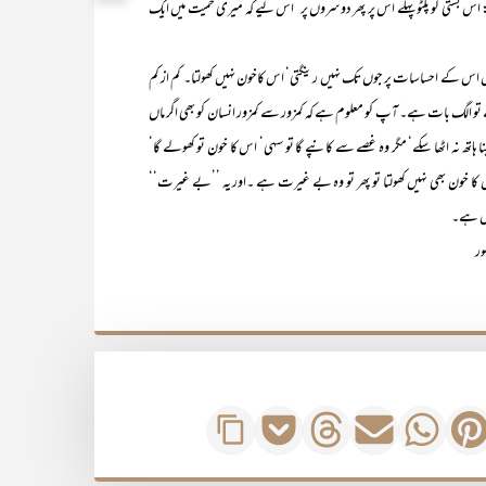
: اس بستی کو پلٹو پہلے اس پر پھر دوسروں پر‘ اس لیے کہ میری حمیت میں ایک
ساسات پر جوں تک نہیں رینگتی‘ اس کاخون نہیں کھولتا۔ کم از کم
تو الگ بات ہے۔ آپ کو معلوم ہے کہ کمزور سے کمزور انسان کو بھی اگر ماں
اتھ نہ اٹھا سکے‘ مگر وہ غصے سے کانپے گا تو سہی‘ اس کا خون تو کھولے گا‘
ر اس کا خون بھی نہیں کھولتا تو پھر تو وہ بے غیرت ہے ۔اور یہ ’’بے غیرت‘‘
یں ہے۔
ر