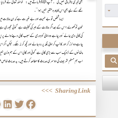
بھی تیری نافرمانی نہیں کی‘‘۔ آپﷺ فرماتے ہیں : ’’تو اللہ تعالیٰ نے فرمایا
لمحے کے لیے بھی اس کا چہرہ متغیر نہیں ہوا‘‘۔
ایسا شخص تو بے حمیت اور بے غیرت ہے کہ اِن حالات میں اس کے اح
خون تو کھولے! اس کے بعد اگر حالات کے جبر کی کیفیت ہے ‘ کوئی مجبوری ہے 
کی گالی دی جائے‘ اور چاہے وہ اپنی کمزوری کے سبب گالی دینے والے پر اپنا ہ
چاہے وہ لرز کر اور کانپ کر اپنی جگہ پر رہ جائے اور کچھ کر نہ سکے۔ لیکن اگ
پٹھانوں کے نزدیک سب سے بڑی گالی ہے‘ کوئی اور گالی اس کے ہم وزن نہ
اب ہم مسلم شریف کی دوسری حدیث کا مطالعہ کرتے ہیں۔ یہ حدیث خاص طو
>>>
Sharing Link