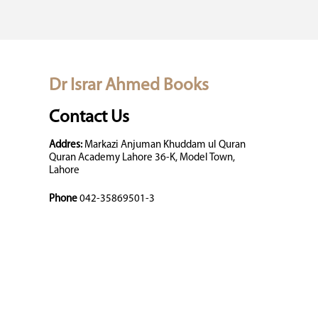
Dr Israr Ahmed Books
Contact Us
Addres:
Markazi Anjuman Khuddam ul Quran
Quran Academy Lahore 36-K, Model Town,
Lahore
Phone
042-35869501-3