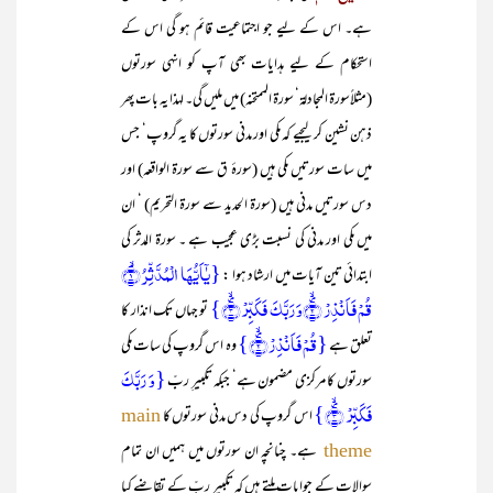
ہے۔ اس کے لیے جو اجتماعیت قائم ہو گی اس کے
استحکام کے لیے ہدایات بھی آپ کو انہی سورتوں
(مثلاًسورۃ المجادلۃ‘ سورۃ الممتحنہ) میں ملیں گی۔ لہذا یہ بات پھر
ذہن نشین کر لیجیے کہ مکی اور مدنی سورتوں کا یہ گروپ‘ جس
میں سات سورتیں مکی ہیں (سورۂ ق سے سورۃ الواقعہ) اور
دس سورتیں مدنی ہیں (سورۃ الحدید سے سورۃ التحریم) ‘ ان
میں مکی اور مدنی کی نسبت بڑی عجیب ہے ۔ سورۃ المدثر کی
{یٰۤاَیُّہَا الۡمُدَّثِّرُ ۙ﴿۱﴾
ابتدائی تین آیات میں ارشاد ہوا :
قُمۡ فَاَنۡذِرۡ ۪ۙ﴿۲﴾وَ رَبَّکَ فَکَبِّرۡ ۪﴿ۙ۳﴾}
تو جہاں تک انذار کا
{قُمۡ فَاَنۡذِرۡ ۪ۙ﴿۲﴾}
تعلق ہے
وہ اس گروپ کی سات مکی
{وَ رَبَّکَ
سورتوں کا مرکزی مضمون ہے‘ جبکہ تکبیرِ ربّ
فَکَبِّرۡ ۪﴿ۙ۳﴾}
اس گروپ کی دس مدنی سورتوں کا
main
ہے۔ چنانچہ ان سورتوں میں ہمیں ان تمام
theme
سوالات کے جوابات ملتے ہیں کہ تکبیر ربّ کے تقاضے کیا