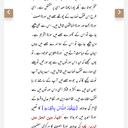
ختم ہوتا ہے‘ بلکہ پورا چھٹا حصہ اسی پر مشتمل ہے۔ اسی
طرح اس منتخب نصاب کے چوتھے حصے میں سورۃ الصف ‘
سورۃ الجمعۃ اور سورۃ المنافقون شامل ہیں۔ اس سے بھی پیچھے
جایئے تو اس کے تیسرے حصے میں سورۃ التحریم ہے۔
مزید پیچھے جایئے تو اس کے دوسرے حصے میں جہاں
ایمان کے مباحث آتے ہیں‘ سورۃ التغابن موجود ہے۔ تو
یوں سمجھئے کہ ان دس سورتوں میں سے چھ سورتیں تو پہلے
ہی ہمارے منتخب نصاب میں شامل ہیں۔ اب یہاں آپ
نوٹ کیجیے گا کہ یہ جو دو حصے مَیں آپ کے سامنے لا رہا
ہوں ان میں سے اکثر و بیشتر انہی دس سورتوں میں سے
منتخب مقامات ہیں۔ اقامت دین اور نظامِ عدل و قسط کے
{لِیَقُوۡمَ النَّاسُ بِالۡقِسۡطِ}
قیام کی جدوجہد
کا تعین
اظہار دین الحق علی
سورۃ الحدید میں ہو جاتا ہے‘
الدین کلہٖ
کی جدوجہد سورۃ الصف کا مرکزی مضمون