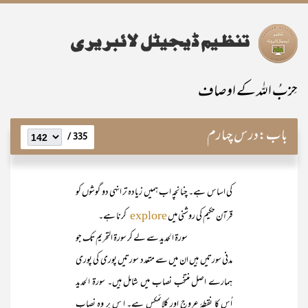
حِزبُ اللہ کے اوصاف
باب:
درس چہارم
335 /
کی اساس ہے۔ چنانچہ اب ہمیں زیادہ تر انہی دو گوشوں کو
قرآن حکیم کی روشنی میں
کرنا ہے۔
explore
سورۃ الحدید سے لے کر سورۃ التحریم تک جو
مدنی سورتیں ہیں ان میں سے متعدد سورتیں پوری کی پوری
ہمارے اصل منتخب نصاب میں شامل ہیں۔ سورۃ الحدید
اُس کا نقطۂ عروج اور کلائمکس ہے۔ ا س پر وہ نصاب