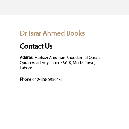
Dr Israr Ahmed Books
Contact Us
Addres:
Markazi Anjuman Khuddam ul Quran
Quran Academy Lahore 36-K, Model Town,
Lahore
Phone
042-35869501-3