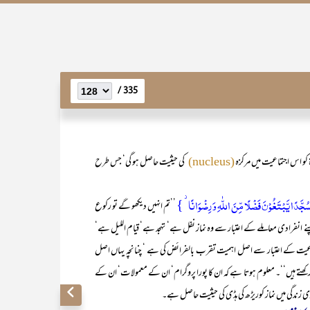
335 /
 کو اس اجتماعیت میں مرکزہ
کی حیثیت حاصل ہو گی‘ جس طرح
(nucleus)
ُجَّدًا یَّبۡتَغُوۡنَ فَضۡلًا مِّنَ اللّٰہِ وَ رِضۡوَانًا ۫ }
’’تم انہیں دیکھو گے تو رکوع
ے انفرادی معاملے کے اعتبار سے وہ نماز نفل ہے‘ تہجد ہے‘ قیام اللیل ہے‘
اعیت کے اعتبار سے اصل اہمیت تقرب بالفرائض کی ہے ‘ چنانچہ یہاں اصل
ئم رکھتے ہیں‘‘۔ معلوم ہوتا ہے کہ ان کا پورا پروگرام‘ ان کے معمولات‘ ان کے
 زندگی میں نماز کوریڑھ کی ہڈی کی حیثیت حاصل ہے۔