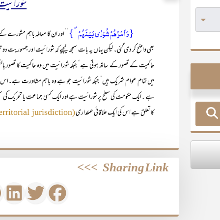
شورائیت 
{وَ اَمۡرُہُمۡ شُوۡرٰی بَیۡنَہُمۡ ۪ }
’’اور ان کا معاملہ باہم مشورے کے 
بھی واضح کر دی گئی۔ لیکن یہاں یہ بات سمجھ لیجیے کہ شورائیت اور جمہوریت دو
حاکمیت کے تصور کے ساتھ ہوتی ہے‘ جبکہ شورائیت میں وہ حاکمیت کا تصور بال
میں تمام عوام شریک ہیں‘ جبکہ شورائیت جو ہے وہ باہم مشاورت ہے۔اس 
ہے ۔ایک حکومت کی سطح پر شورائیت ہے اور ایک کسی جماعت یا تحریک کی س
کا تعلق ہے اس کی ایک علاقائی عملداری
(territorial jurisdiction)
>>>
Sharing Link