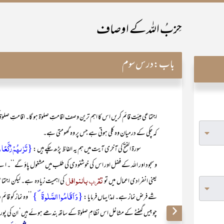
حِزبُ اللہ کے اوصاف
باب:
درس سوم
اجتماعی ہیئت قائم کریں اس کا اہم ترین وصف اقامتِ صلوٰۃ ہو گا۔ اقامتِ صلوٰۃ
کہ چکی کے درمیان وہ کلی ہوتی ہے جس پر وہ گھومتی ہے۔
{تَرٰىہُمۡ رُکَّعًا س
سورۃ الفتح کی آخری آیت میں ہم یہ الفاظ پڑھ چکے ہیں :
و سجود اور اللہ کے فضل اور اس کی خوشنودی کی طلب میں مشغول پاؤ گے‘‘۔ اپن
تقرب بالنوافل
یعنی انفرادی اعمال میں تو
کی اہمیت زیادہ ہے۔ لیکن اجتم
{وَ اَقَامُوا الصَّلٰوۃَ ۪}
شے فرض نماز ہے۔ لہذا یہاں فرمایا :
’’وہ نماز کو قا
چوبیس گھنٹے کے مشاغل اس نظامِ صلوٰۃ کے ساتھ بندھے ہوئے ہیں‘ ان کی پوری