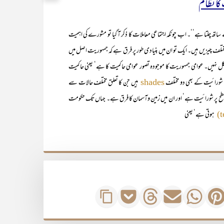
کا نظام
ساتھ چلتا ہے‘‘۔ اب چونکہ اجتماعی معاملات کا ذکر آ گیا تو مشورے کی اہمیت
 مختلف چیزیں ہیں۔ ایک تو ان میں بنیادی طور پر فرق ہے کہ جمہوریت اصل میں
کل نہیں۔ عوامی جمہوریت کا موجودہ تصور عوامی حاکمیت کا ہے‘ یعنی حاکمیت
شورائیت کے بھی دو مختلف
ہیں جن کا تعلق مختلف حالات سے
shades
طح پر شورائیت ہے‘ اور ان میں زمین وآسمان کا فرق ہے۔ جہاں تک حکومت
ہوتی ہے‘ یعنی