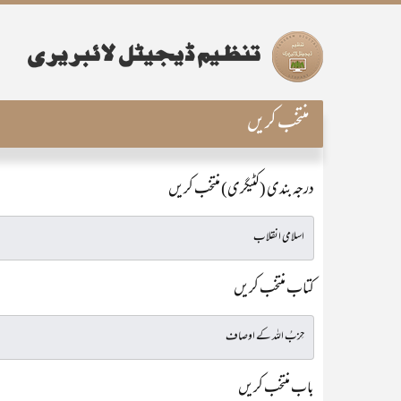
منتخب کریں
درجہ بندی (کٹیگری) منتخب کریں
کتاب منتخب کریں
باب منتخب کریں