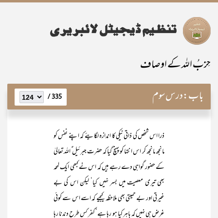
حِزبُ اللہ کے اوصاف
باب:
درس سوم
335 /
ذرا اس شخص کی ذاتی نیکی کا اندازہ لگایئے کہ اپنے نفس کو
مانجھ مانجھ کر اس انتہا کو پہنچ گیا کہ حضرت جبرئیل ؑ اللہ تعالیٰ
کے حضور گواہی دے رہے ہیں کہ اس نے کبھی ایک لمحہ
بھی تیری معصیت میں بسر نہیں کیا‘ لیکن اس کی بے
غیرتی اور بے حمیتی بھی ملاحظہ کیجیے کہ اسے اس سے کوئی
غرض ہی نہیں کہ باہر کیا ہو رہا ہے‘ کفر کس طرح دندنا رہا