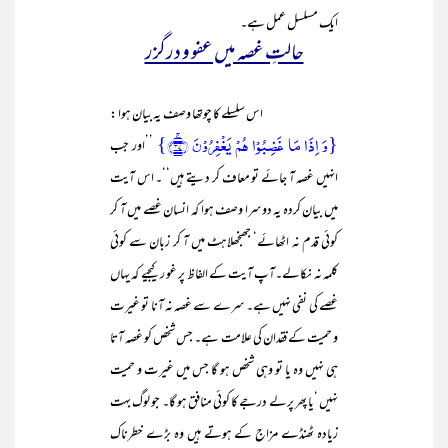
ایک مسلسل عمل ہے۔
حالتِ غصہ میں عفو و درگزر
اس سلسلے کا چوتھا وصف یہ بیان ہوا :
{وَ اِذَا مَا غَضِبُوۡا ہُمۡ یَغۡفِرُوۡنَ ﴿ۚ۳۷﴾}
’’اور جب
انہیں غصہ آ جائے تو معاف کر دیتے ہیں‘‘۔ اس آیت
میں بیان کردہ یہ دوسرا وصف ہوا کہ انسان غصے میں آ کر
کوئی قدم نہ اٹھائے‘ جھنجھلاہٹ میں آ کر زبان سے کوئی
کلمہ نہ نکالے۔آپ آیت کے الفاظ پر غو ر کیجیے کہ یہاں
غصے کی نفی نہیں ہے۔ سرے سے غصہ نہ آنا تو غیرت
و حمیت کے فقدان کی علامت ہے۔ جس شخص کو غصہ آتا
ہی نہیں وہ یا تو وہی شخص ہو گا جس میں غیرت و حمیت
نہیں ‘یا پھر پرلے درجے کا کوئی منافق ہو گا۔ جو لوگ بہت
زیادہ ٹھنڈے مزاج کے ہوتے ہیں وہ بڑے خطرناک