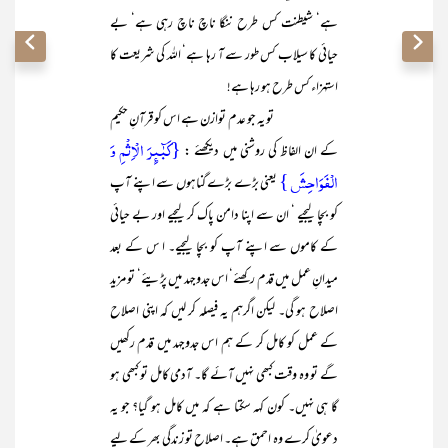
ہے‘ شیطنت کس طرح ننگا ناچ ناچ رہی ہے‘ بے
حیائی کا سیلاب کس طور سے آ رہا ہے‘ اللہ کی شریعت کا
استہزاء کس طرح ہو رہا ہے!
تو یہ جو عدم توازن ہے اس کو قرآنِ حکیم
{کَبٰٓئِرَ الۡاِثۡمِ وَ
کے ان الفاظ کی روشنی میں دیکھئے :
الۡفَوَاحِشَ }
یعنی بڑے بڑے گناہوں سے اپنے آپ
کو بچا لیجیے ‘ ان سے اپنا دامن پاک کر لیجیے اور بے حیائی
کے کاموں سے اپنے آپ کو بچا لیجیے۔ ا س کے بعد
میدانِ عمل میں قدم رکھئے‘ اس جدوجہد میں پڑیئے‘ تو مزید
اصلاح ہو گی۔ لیکن اگرہم یہ فیصلہ کر لیں کہ اپنی اصلاح
کے عمل کو کامل کر کے ہم اس جدوجہد میں قدم رکھیں
گے تو وہ وقت کبھی نہیں آئے گا۔ آدمی کامل تو کبھی ہو
گا ہی نہیں۔ کون کہہ سکتا ہے کہ میں کامل ہو گیا؟ جو یہ
دعویٰ کرے وہ احمق ہے۔ اصلاح تو زندگی بھر کے لیے