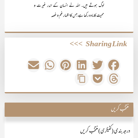
لوگ ہوتے ہیں۔ اللہ نے انسان کے اندر غیرت و
حمیت کا مادہ رکھا ہے جس کا اظہار غم و غصہ
>>>
Sharing Link
منتخب کریں
درجہ بندی (کٹیگری) منتخب کریں