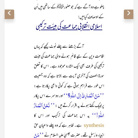
پہلو ہے وہ آگے ہے کہ جو حضورﷺ کے ساتھی ہیں اُن
کے اوصاف کیا ہیں!
اسلامی انقلابی جماعت کی ہیئت ترکیبی
آگے بڑھنے سے پہلے نوٹ کیجیے کہ یہاں
اقامت دین کے لیے قائم ہونے والی جماعت کی ہیئت
ترکیبی کی طرف بھی ایک اشارہ موجود ہے۔ اس کا تعلق
سورۃ الصف کی آخری آیت سے جڑتا ہے کہ وہ جمعیت
اس طور سے فراہم ہوتی ہے کہ کوئی داعی پکارتا ہے:
’’مَنۡ اَنۡصَارِیۡۤ اِلَی اللّٰہِ؟‘‘
اور دوسرے اس پکار
’’ نَحۡنُ اَنۡصَارُ
پر لبیک کہتے ہوئے یہ اقرار کرتے ہیں :
اللّٰہِ!‘‘
یہ اس جماعت کی ترکیب اور اس کا
ہے۔ ظاہر ہے کہ وہ پہلے داعیانِ حق
synthesis
’’مَنۡ
انبیاء و رُسل تھے۔ حضرت عیسیٰ علیہ السلام نے