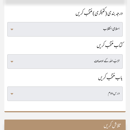
درجہ بندی (کٹیگری) منتخب کریں
کتاب منتخب کریں
باب منتخب کریں
تلاش کریں