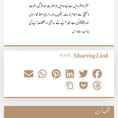
عشرۂ مبشرہ میں سے چھ وہ ہیں جو حضرت ابوبکر ؓ کی دعوت
و تبلیغ سے اسلام لائے۔لیکن یہ ذمہ داری اصلاً محمدٌ رسول
اللہﷺ کی ہے جبکہ آپؐ کے ساتھی درحقیقت آپؐ کی
جانب سے اس
>>>
Sharing Link
منتخب کریں