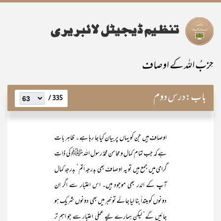
حِزبُ اللہ کے اوصاف
باب:
درس دوم
335 /
اوصاف ہیں جن کو یہاں پر بیان کیا جا رہا ہے ۔ ظاہر بات
ہے کہ جب تمام کمال و محاسن محمدٌ رسول اللہﷺ کی ذاتِ
گرامی میں جمع ہیں تو یہ اوصاف بھی بدرجہ اَتم‘ بدرجۂ کمال
آپ کے اندر بھی موجود ہیں۔ اس اعتبار سے اگر ان
دونوں کو مبتدأ بنا لیا جائے تو خبر میں بھی دونوں شریک ہو
جائیں گے‘ لیکن ہمارے لیے عملی اعتبار سے جو اہم تر