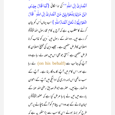
اَنۡصَارِیۡۤ اِلَی اللّٰہِ‘‘
{کَمَا قَالَ عِیۡسَی
کی ندا لگائی
ابۡنُ مَرۡیَمَ لِلۡحَوَارِیّٖنَ مَنۡ اَنۡصَارِیۡۤ اِلَی اللّٰہِ ؕ قَالَ
الۡحَوَارِیُّوۡنَ نَحۡنُ اَنۡصَارُ اللّٰہِ }
اب یہاں اُس کو بیان
کرنے کا مطلب یہ ہے کہ آج یہ کام محمدٌ رسول اللہﷺ
کر رہے ہیں۔ وہ اللہ کے رسول ہیں‘ دین کو غالب کرنا
اصلاً ان کا فرضِ منصبی ہے۔ جیسے دین کی تبلیغ اصلاً ان کا
فرضِ منصبی ہے‘ اُمتی جو بھی اس میں حصّہ لے رہا ہے وہ
آپؐ کی جانب سے
لے رہا
(on his behalf)
ہے اور اس کام میں آپؐ کا مددگار بنا ہے۔ آپؐ کے
سب ساتھی اس ذمہ داری کی ادائیگی میں آپؐ کے اعوان
و انصار بنے ہیں۔ حضرت ابوبکر صدیق رضی اللہ عنہ کے
بارے میں مَیں نے بارہا عرض کیا ہے کہ حضورﷺ پر
ایمان لانے کے بعد وہ اس پیغام کو آگے پہنچانے پر جس
طرح کمر بستہ ہوئے اس کا سب سے بڑا مظہر یہ ہے کہ