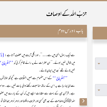
حِزبُ اللہ کے اوصاف
باب:
درس دوم
{وَّ ا
سے ایک رسول انہی میں سے۔۔۔‘‘۔ اور اگلی آیت میں عطف آتا ہے :
’’اٰخَرِیۡنَ 
میں شامل نہیں ہوئے۔‘‘ ان حضرات نے یہ رائے قائم کر لی کہ
نہیں لائے تھے‘ بعد میں ایمان لائے۔
’’اٰخَرِیۡنَ ‘‘
کے اس مفہوم سے ہمیں اختلاف ہے‘ کیونکہ اوّلاً تو
سے لایا جا رہا ہے یہ اس کے ساتھ مناسبت رکھنے والی بات نہیں ہے۔ د
ہے۔ قرآن مجید کے بہت سے مقامات ایسے ہیں کہ اُن کے بارے میں حضو
اللہﷺ کی وضاحت کے بعد بھی کسی اور طرف دیکھنا اور اِدھر اُدھر جھانکنا