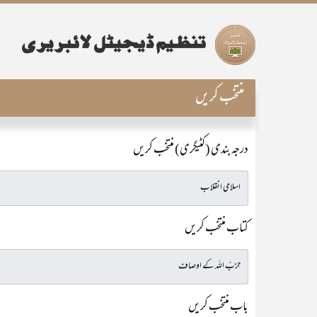
منتخب کریں
درجہ بندی (کٹیگری) منتخب کریں
کتاب منتخب کریں
باب منتخب کریں