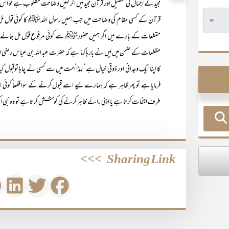
مجید کے اجمال کی تفصیل اور قرآن مجید میں اگر کہیں وضاحت مطلوب ہے تو اس ک
قرآن کے کسی مقام کی وضاحت میں جب ہمیں رسول اللہﷺ کا کوئی قول مل جاتا
مقطعات کے بارے میں اگر ہمیں حضورﷺ سے کوئی مرفوع قول مل جائے تو ہم
مقطعات کے ضمن میں مَیں نے بارہا کہا ہے کہ حضرت عبداللہ بن عباس رضی اللہ
کا اپنا ایک وجدانی اور ذوقی خیال ہے‘ لہذا اُمت میں سے کسی نے چاہا توقبول 
فرمایا ہے تو پھر ظاہر ہے کہ ہمارے لیے اسے قبول کرنے کے سوا قطعاً کوئی اور ر
طرف التفات کرتا ہے یا اپنی رائے ظاہر کرنے کی کوشش کرتا ہے تو وہ نب
>>>
Sharing Link