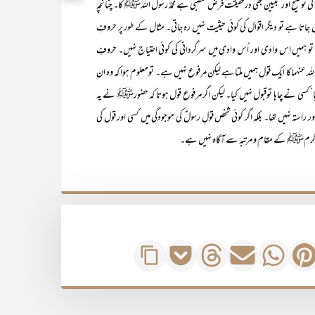
ی توضیح اور تبیین بھی درحقیقت فرضِ منصبی ہے محمدٌ رسول اللہﷺ کا۔ چنانچہ
 ہے تو دیگر اقوال کی کوئی حیثیت نہیں رہ جاتی۔ مثال کے طور پر حروفِ
یں اِس وادی اور اُس وادی میں سرگردانی کی کوئی احتیاج نہیں۔ حروفِ
 عنہماکا ایک قول ہمیں ملتا ہے لیکن مرفوع نہیں ہے۔ تومعلوم ہوا کہ وہ ان
کیا‘ کسی نے چاہا توقبول نہیں کیا۔ لیکن اگر مرفوع قول ہوتا کہ حضورﷺ نے یہ
استہ نہیں تھا۔ بلکہ اگر کوئی شخص قولِ رسولؐ کی موجودگی میں کسی اور قول کی
ی اکرمﷺ کے مقام و مرتبہ سے آگاہ نہیں ہے۔