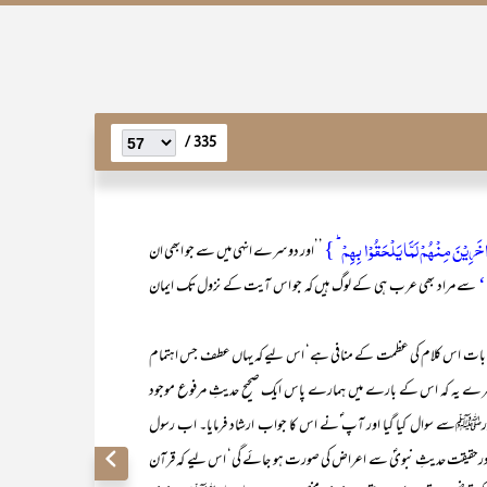
335 /
ٰخَرِیۡنَ مِنۡہُمۡ لَمَّا یَلۡحَقُوۡا بِہِمۡ ؕ }
’’اور دوسرے انہی میں سے جو ابھی ان
‘‘
سے مراد بھی عرب ہی کے لوگ ہیں کہ جو اس آیت کے نزول تک ایمان
 یہ بات اس کلام کی عظمت کے منافی ہے‘ اس لیے کہ یہاں عطف جس اہتمام
وسرے یہ کہ اس کے بارے میں ہمارے پاس ایک صحیح حدیثِ مرفوع موجود
رﷺسے سوال کیا گیا اور آپ ؐنے اس کا جواب ارشاد فرمایا۔ اب رسول
 تو درحقیقت حدیثِ نبویؐ سے اعراض کی صورت ہو جائے گی‘ اس لیے کہ قرآن