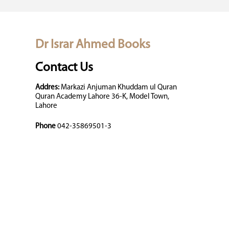
Dr Israr Ahmed Books
Contact Us
Addres:
Markazi Anjuman Khuddam ul Quran
Quran Academy Lahore 36-K, Model Town,
Lahore
Phone
042-35869501-3