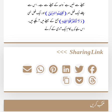
صیغے سے نہیں ہے‘ واحد کے صیغے سے ہے۔ اس سے
(اَقِیۡمُوا الدِّیۡنَ )
پہلے ایک فعل امر
اور ایک فعل نہی
(وَ لَا تَتَفَرَّقُوۡا فِیۡہِ)
جمع کے صیغے میں آ چکے ہیں۔
اس لیے کہ یہ کام ایک آدمی کے کرنے
>>>
Sharing Link
منتخب کریں