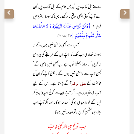
سامنے اہل کتاب ہیں‘ یہ بس نام کے اہل کتاب ہیں‘ ان
سے آپؐ کوئی اچھی توقع نہ رکھئے۔ جیسا کہ سورۃ البقرۃ میں
{وَ لَنۡ تَرۡضٰی عَنۡکَ الۡیَہُوۡدُ وَ لَا النَّصٰرٰی
فرمایا :
حَتّٰی تَتَّبِعَ مِلَّتَہُمۡ ؕ}
(آیت ۱۲۰)
’’ آپ سے کبھی راضی نہیں ہوں گے نہ
یہود نہ نصاریٰ جب تک کہ آپؐ ان کے طریقے کی پیروی
نہ کریں‘‘۔ سارا جھگڑا تو یہ ہے ۔یہ کبھی نہیں مانیں گے‘
کبھی آپ سے راضی نہیں ہوں گے۔ یعنی آپؐ کو ان کی
علی الرغم
مخالفت کے
آگے بڑھنا ہے۔ اس کے لیے
آپ ذہناً تیار رہیے۔ اگر آپؐ ان سے کوئی امید وابستہ کر
لیں گے تو ناامیدی ہو گی ‘ صدمہ ہو گا۔ اور اگر آپؐ امید
پہلے ہی منقطع کر دیں تو صدمہ نہیں ہو گا۔
جب توقع ہی اٹھ گئی غالبؔ