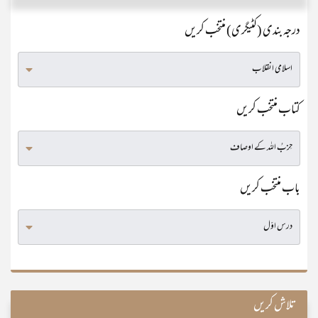
درجہ بندی (کٹیگری) منتخب کریں
کتاب منتخب کریں
باب منتخب کریں
تلاش کریں