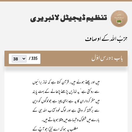
حِزبُ اللہ کے اوصاف
باب:
درس اوّل
335 /
ہیں اور پھٹے ہوئے ہیں۔ قرآن کہتا ہے کہ نماز برائیوں
سے روکتی ہے‘ یہ نمازیں پڑھنے پڑھانے کے بہت پابند
ہیں مگر کردار ان کا یہ ہے! یہی چیز ہے جو لوگوں کو دین
سے برگشتہ کر دیتی ہے اور لوگ خود کتاب اللہ ہی کے
بارے میں شکوک و شبہات میں مبتلا ہو جاتے ہیں۔
مطلب یہ ہوا کہ اے نبیؐ! جو آپؐ کے