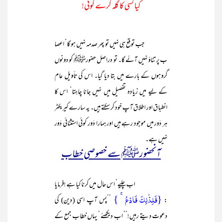
کیا کسی کا گلہ کرے کوئی!
جب توقع ہی نہیں تو پھر صدمہ نہیں ہو گا‘ اعصا
ب پر تناؤ نہیں آئے گا۔ تو دراصل حضورﷺ کو دونوں
گروہوں کے بارے میں بتا دیا گیا۔ اس کی تأویل عام
کے لیے میں زیادہ تفصیل میں نہیں جانا چاہتا‘ اس کا
انطباق اور اطلاق آپ خود کر سکتے ہیں۔ یہ سارے کیریکٹر
ہر دَور میں موجود رہے ہیں اور ہمارا دَور کوئی استثنائی دَور
نہیں ہے۔
آنحضورﷺ سے خصوصی خطاب
اب چلیے‘ اس حال میں کرنا کیا ہے !فرمایا
{فَلِذٰلِکَ فَادۡعُ ۚ }
:
’’پس آپ اسی (دین) کی
دعوت دیتے رہیں!‘‘ اب دیکھئے ‘ یہاں خطاب جمع کے