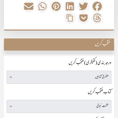
منتخب کریں
درجہ بندی (کٹیگری) منتخب کریں
کتاب منتخب کریں