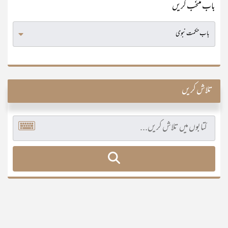
باب منتخب کریں
تلاش کریں