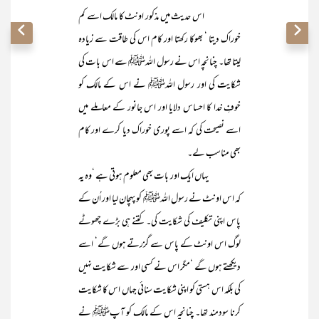
اس حدیث میں مذکور اونٹ کا مالک اسے کم
خوراک دیتا ‘ بھوکا رکھتا اور کام اس کی طاقت سے زیادہ
لیتا تھا۔ چنانچہ اس نے رسول اللہﷺ سے اس بات کی
شکایت کی اور رسول اللہﷺ نے اس کے مالک کو
خوفِ خدا کا احساس دلایا اور اس جانور کے معاملے میں
اسے نصیحت کی کہ اسے پوری خوراک دیا کرے اور کام
بھی مناسب لے۔
یہاں ایک اور بات بھی معلوم ہوتی ہے ‘وہ یہ
کہ اس اونٹ نے رسول اللہﷺ کو پہچان لیا اور اُن کے
پاس اپنی تکلیف کی شکایت کی۔ کتنے ہی بڑے چھوٹے
لوگ اس اونٹ کے پاس سے گزرتے ہوں گے‘ اسے
دیکھتے ہوں گے ‘مگر اس نے کسی اور سے شکایت نہیں
کی بلکہ اس ہستی کو اپنی شکایت سنائی جہاں اس کا شکایت
کرنا سودمند تھا۔ چنانچہ اس کے مالک کو آپﷺ نے