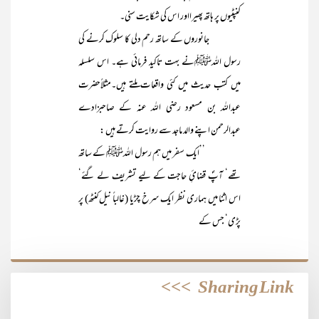
کنپٹیوں پر ہاتھ پھیرااور اس کی شکایت سنی۔
جانوروں کے ساتھ رحم دلی کا سلوک کرنے کی
رسول اللہﷺنے بہت تاکید فرمائی ہے۔ اس سلسلہ
میں کتب حدیث میں کئی واقعات ملتے ہیں۔مثلاًحضرت
عبداللہ بن مسعود رضی اللہ عنہ کے صاحبزادے
عبدالرحمن اپنے والد ماجد سے روایت کرتے ہیں :
’’ایک سفر میں ہم رسول اللہﷺ کے ساتھ
تھے‘ آپؐ قضائِ حاجت کے لیے تشریف لے گئے‘
اس اثنا میں ہماری نظر ایک سرخ چڑیا (غالباً نیل کنٹھ) پر
پڑی‘ جس کے
>>>
Sharing Link