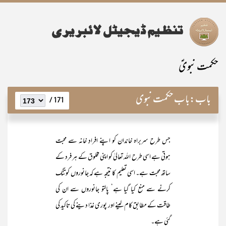
حکمت نبویؑ
باب:
باب حکمت نبوی
171 /
جس طرح سربراہ خاندان کو اپنے افرادِ خانہ سے محبت
ہوتی ہے اسی طرح اللہ تعالیٰ کو اپنی مخلوق کے ہر فرد کے
ساتھ محبت ہے۔ اسی تعلیم کا نتیجہ ہے کہ جانوروں کو تنگ
کرنے سے منع کیا گیا ہے‘ پالتو جانوروں سے ان کی
طاقت کے مطابق کام لینے اور پوری غذا دینے کی تاکید کی
گئی ہے۔