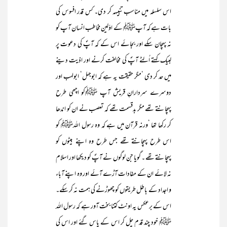
اس سلسلہ میں مناسب تنبیہہ کر دی۔ کس قدر افسوس کی
بات ہے کہ آپﷺ کے اوّلین مخاطب انسان آپ کو
نہ پہچان سکے اور بجائے اس کے کہ آپؐ کی دعوت پر
لبیک کہتے اُلٹے آپؐ کی مخالفت کرنے اور اذیت دینے
میں حد کر دی ‘مگر حقیقت یہ ہے کہ ابوجہل‘ ابولہب اور
دوسرے سردارانِ قریش آپ ﷺکو اچھی طرح
پہچانتے تھے مگر بدقسمت تھے کہ تعصب نے ان کو اندھا
کر رکھا تھا ‘ورنہ قرآن میں ہے کہ وہ رسول اللہﷺ کو
اس طرح پہچانتے تھے جس طرح وہ اپنے بیٹوں کو
پہچانتے تھے ۔ گویا جن لوگوں نے آپؐ کو دیکھا اور اسلام
نہ لائے ان کے مفادات آڑے آئے اور وہ اپنے آباء
و اجداد کے باطل طریقوں کو چھوڑنے کی ہمت نہ کر سکے۔
اس کے برعکس یہ اونٹ کتنا بخت آور ہے کہ رسول اللہ
ﷺ خود چند قدم چل کر اس کے پاس گئے اور اس کی