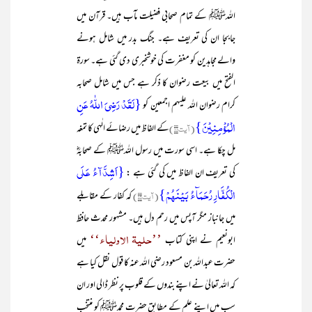
اللہﷺ کے تمام صحابی فضیلت مآب ہیں۔ قرآن میں
جابجا ان کی تعریف ہے۔ جنگ بدر میں شامل ہونے
والے مجاہدین کو مغفرت کی خوشخبری دی گئی ہے۔ سورۃ
الفتح میں بیعت رضوان کا ذکر ہے جس میں شامل صحابہ
{لَقَدۡ رَضِیَ اللّٰہُ عَنِ
کرام رضوان اللہ علیہم اجمعین کو
الۡمُؤۡمِنِیۡنَ}
(آیت۱۸)
کے الفاظ میں رضائے الٰہی کا تمغہ
مل چکا ہے۔ اسی سورت میں رسول اللہﷺ کے صحابہؓ
{اَشِدَّآءُ عَلَی
کی تعریف ان الفاظ میں کی گئی ہے :
الۡکُفَّارِ رُحَمَآءُ بَیۡنَہُمۡ}
(آیت۲۹)
کہ کفار کے مقابلے
میں جانباز مگر آپس میں رحم دل ہیں۔ مشہور محدث حافظ
’’حلیۃ الاولیاء‘‘
ابونعیم نے اپنی کتاب
میں
حضرت عبداللہ بن مسعود رضی اللہ عنہ کا قول نقل کیا ہے
کہ اللہ تعالیٰ نے اپنے بندوں کے قلوب پر نظر ڈالی اور ان
سب میں اپنے علم کے مطابق حضرت محمدﷺ کو منتخب