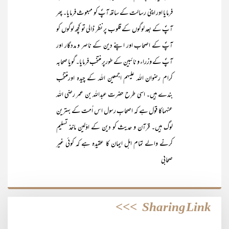
فرمایا اور اپنی رسالت کے ساتھ آپؐ کو مبعوث فرمایا۔ پھر
آپؐ کے بعد لوگوں کے قلوب پر نظر ڈالی تو کچھ لوگوں کو
آپؐ کے اصحاب اور اپنے دین کے ناصر و مددگار اور
آپؐ کے وزراء و نائبین کے طورپر منتخب فرمایا۔ گویا صحابہ
کرام رضوان اللہ علیہم اجمعین اللہ کے چیدہ اورمنتخب
بندے ہیں۔ اسی طرح حضرت عبداللہ بن عمر رضی اللہ
عنہماکا قول ہے کہ اصحابِ رسول اس اُمت کے بہترین
لوگ ہیں۔ قرآن و حدیث کو دین کے اوّلین ماخذ تسلیم
کرنے والے تمام اہل ایمان کا عقیدہ ہے کہ کوئی غیر
صحابی
>>>
Sharing Link