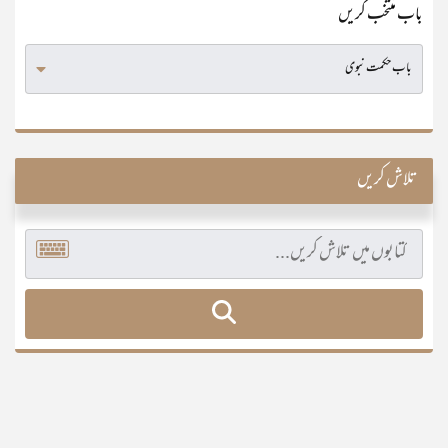
باب منتخب کریں
تلاش کریں