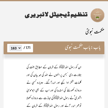
حکمت نبویؑ
باب:
باب حکمت نبوی
171 /
ان کو رسول اللہﷺ کے فرمان کے مطابق جنت کی
بشارت دی ‘ جس پر انہوں نے اللہ کی حمد بیان کی اور
کلماتِ شکر ادا کیے اور اندرآگئے۔ دوبارہ کسی نے
دروازہ کھولنے کی استدعا کی اور اب کے بھی ابوموسیٰ
اشعری ؓنے رسول اللہﷺ کی اجازت سے دروازہ کھولا
توعمر اندر آئے اور رسول اللہﷺ کے فرمان کے