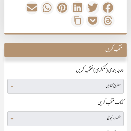
منتخب کریں
درجہ بندی (کٹیگری) منتخب کریں
کتاب منتخب کریں