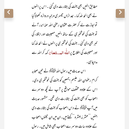
مطابق انہیں بھی جنت کی بشارت دی گئی ۔ اس پر انہوں
نے بھی الحمد للہ کہا ۔ بعد ازاں تیسری مرتبہ دروازہ کھولا گیا
تو اجازت لے کر حضرت عثمان رضی اللہ عنہ اندر آئے
تو جنت کی خوشخبری کے ساتھ انہیں مصیبت اور ابتلاء کی
خبر بھی دی گئی ۔ جنت کی خوشخبری پر انہوں نے الحمد للہ کہا
اللّٰہ المستعان
اور مصیبت کی اطلاع پر
کہہ کر اللہ سے
مدد چاہی۔
اس حدیث میں رسول اللہﷺ نے تین صحابہ
کرام رضوان اللہ علیہم اجمعین کو جنت کی خوشخبری دی۔
اس کے علاوہ مختلف مواقع پر آپ نے کچھ دوسرے
اصحاب کو بھی جنت کی بشارت دی تھی۔ مشہور حدیث
میں آپﷺ نے دس اصحاب کو جنت کی بشارت دی
جنہیں’’عشرئہ مبشرہ‘‘ کہتے ہیں۔ان میں ان تینوں اصحاب
کے علاوہ سات دوسرے اصحاب بھی شامل ہیں۔ رسول