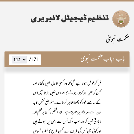
حکمت نبویؑ
باب:
باب حکمت نبوی
171 /
مل کر خوش ہوتا ہے ‘کیونکہ وہ کسی کا دل نہیں دکھاتا اور
کسی کو حقیر اور کمزور ہونے کا احساس نہیں دلاتا ‘بلکہ اس
کے سامنے خود کو چھوٹا ظاہر کرتا ہے ۔متواضع شخص کا یہ
رویہ اسے ہر دلعزیز بنا دیتا ہے۔ ایسا شخص کسی پر ظلم اور
زیادتی نہیں کرتا۔ سب لوگ اُس سے امن میں ہوتے ہیں
اورکوئی بھی اُس کی طرف سے کسی طرح کا خطرہ محسوس