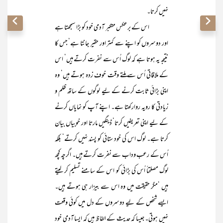
نہیں کرتا۔
اس کے برعکس متکبر آدمی خود کو بڑا سمجھتا ہے
اور دوسروں کو اپنے سے کمتر اور حقیر جانتا ہے‘ جس کا
نتیجہ یہ ہوتا ہے کہ لوگ اُس سے نفرت کرتے ہیں‘ اس
کے ملاقاتی اُس سے ملتے وقت خوف زدہ ہوتے ہیں‘ وہ
اپنی بڑائی ثابت کرنے کے لیے لوگوں کے ساتھ ظلم و
زیادتی کا رویہ روارکھتا ہے۔ اپنے آپ کو نمایاں کرنے
کے لیے اپنی تعریفیں کرتا‘ ڈینگیں مارتا اور خوبیاں بیان
کرتا ہے۔ لوگ اس کی خود ستائی کو پسند نہیں کرتے‘ بلکہ
اُس کے رعب وداب سے نفرت کرتے ہیں۔ اگرچہ کچھ
لوگ مصلحتاً اُس کی بڑائی کو اس کے سامنے تسلیم کر لیتے
ہیں ‘مگر حقیقت میں وہ اس سے بیزار ہی ہوتے ہیں۔
ایسے شخص کے لیے دوسروں کے دل میں کوئی وقعت
نہیں ہوتی۔ جیسا کہ حدیث کے الفاظ ہیں کہ ایسا آدمی خود