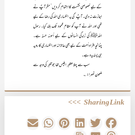
کے لیے خصوصی نشست کا اہتمام کر دیں‘ مگر آپؐ نے
اجازت نہ دی۔ آپؐ ‘کی یہ انکساری اللہ کی رضا کے لیے
تھی اور اللہ نے آپ کو مقامِ محمود تک بلند کیا۔ رسول
اللہﷺ کی زندگی انسانوں کے لیے اُسوئہ حسنہ ہے۔
چنانچہ افراد اُمت کے لیے بھی عاجزانہ اور انکساری کا رویہ
ہی پسندیدہ ہے۔
سب سے پہلا متکبر ابلیس تھا جو تکبر کی وجہ سے
ملعون ٹھہرا: ؎
>>>
Sharing Link