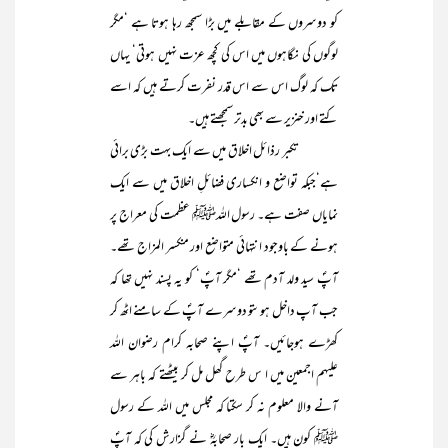
کو دوسروں کے مقابلے میں بڑا سمجھ رہا ہوتا ہے ‘مگر
لوگوں کی نگاہوں میں اس کی کچھ عزت نہیں ہوتی‘ یہاں
تک کہ لوگ اس سے اس قدر نفرت کرتے ہیں کہ اسے
کتے اور خنزیر سے بھی بدتر سمجھتے ہیں۔
تکبر رذائل اخلاق میں سے ایک بہت بڑی برائی
ہے‘جبکہ تواضع و انکساری فضائلِ اخلاق میں سے ایک
نمایاں صفت ہے۔ رسول اللہﷺ عظمت کی معراج پر
ہونے کے باوجود انتہائی متواضع اور منکسر المزاج تھے۔
آپؐ سید ولد آدم تھے ‘مگر آپؐ‘ کو یہ پسند نہیں تھا کہ
جب آپ داخل ہوںتو دوسرے آپؐ کے سامنے اٹھ کر
کھڑے ہوجائیں۔ آپؐ اپنے صحابہ کرام رضوان اللہ
علیہم اجمعین میں ا س طرح گھل مل کر بیٹھتے کہ باہر سے
آنے والا معلوم نہ کر سکتا کہ مجلس میں اللہ کے رسول
ﷺ کون ہیں۔ ایک بار صحابہؓ نے گزارش کی کہ آپؐ