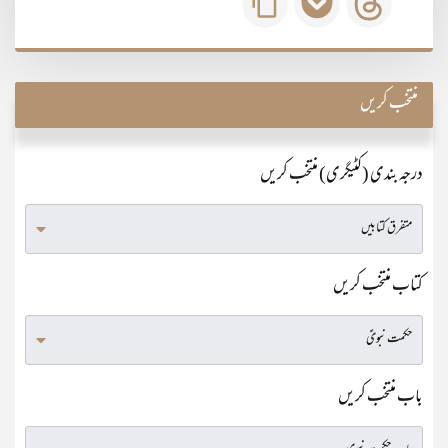
منتخب کریں
درجہ بندی (کٹیگری) منتخب کریں
کتاب منتخب کریں
باب منتخب کریں