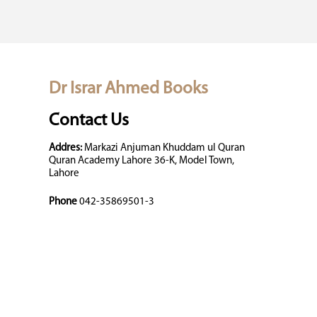
Dr Israr Ahmed Books
Contact Us
Addres:
Markazi Anjuman Khuddam ul Quran
Quran Academy Lahore 36-K, Model Town,
Lahore
Phone
042-35869501-3