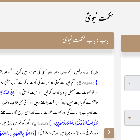
حکمت نبویؑ
باب:
باب حکمت نبوی
دن کا روزہ رکھیں گے وہاں سارا دن کسی کی غیبت نہیں کریں گے اور ق
}
(الحُجُرات:۱۲)
’’تم میں سے کوئی دوسرے کی غیبت نہ کرے‘‘۔ یہ مشق رمضا
{ اِنَّ اللّٰہَ لَا
ہو تو جھوٹ سے مکمل پرہیز کا عہد کر لیں اور آیت قرآنی :
ناشکرے کو ہدایت نہیں دیتا‘‘ ہر وقت پڑھتے رہیں اور کوئی بھی خلافِ واقعہ ی
سے کامیاب ہو جائے گی اور جھوٹ چھوٹ جائے گا۔ اسی طرح تیسرے ہفتے میں 
کُلُوۡا مِمَّا رَزَقَکُمُ اللّٰہُ حَلٰلًا طَیِّبًا ۪}
(المائدۃ:۸۸)
’’اور کھائو اس رزق میں سے 
{وَ اَوۡفُوۡا بِالۡعَہۡدِ ۚ اِنَّ الۡعَہۡدَ
وعدہ خلافی سے تائب ہو جائیں اور آیت قرآنی: