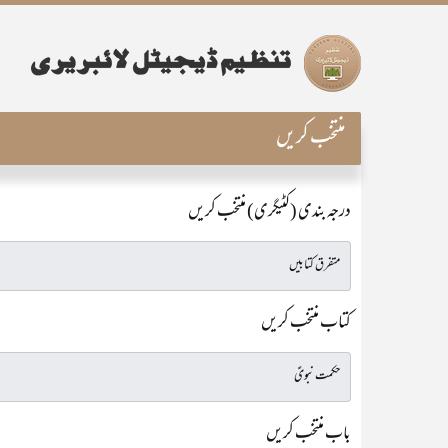
منتخب کریں
درجہ بندی (کٹیگری) منتخب کریں
کتاب منتخب کریں
باب منتخب کریں