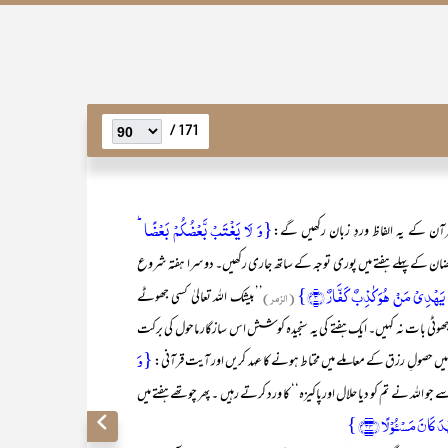
171 /
{وَ لَا یَغۡتَبۡ بَّعۡضُکُمۡ بَعۡضًا ؕ
رآن کے یہ الفاظ وردِ زبان رکھیں گے:
ن کے پہلے ہفتے میں پوری توجہ کے ساتھ جاری رکھیں۔ دوسرا ہفتہ شروع
 یَہۡدِیۡ مَنۡ ہُوَ کٰذِبٌ کَفَّارٌ ﴿۳﴾}
(الزمر)
’’بیشک اللہ تعالیٰ کسی جھوٹے
ا جھوٹی بات نہ کہیں۔ ایک ہفتے کی یہ سنجیدہ کوشش اس سازگار ماحول کی برکت
{وَ
حصولِ رزق کے معاملے میں محتاط ہونے کا عہد کریں اور آیت قرآنی:
جو اللہ نے تم کو دیا حلال اورپاکیزہ‘‘ کا ورد کرتے رہیں ۔ پھر چوتھے ہفتے میں
 کَانَ مَسۡـُٔوۡلًا ﴿۳۴﴾ }