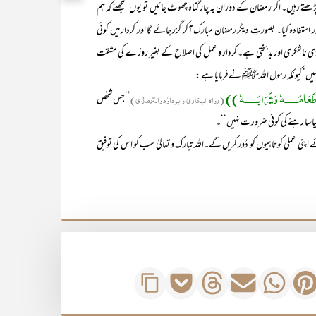
ڑھتے رہیں۔ اگر رمضان کے دوران یہ چار گناہ چھوٹ جائیں تو یوں سمجھئے کہ ہم
استفادہ کیا۔ بصورتِ دیگر رمضان مبارک آکر گزر جائے گا اور کردار میں کوئی
بہت بڑی ناشکری اور بدبختی ہے۔ کردار و عمل کی اصلاح کے بغیر روزے کی مشقت
نہیں‘ کیونکہ رسول اللہﷺ نے فرمایا ہے :
َ طَعَامَــــــہٗ وَشَرَابَــــــہٗ ))
(رواہ البخاری وابوداوٗد والترمذی)
’’جس شخص
پیاسا رہنے کی کوئی ضرورت نہیں‘‘۔
نی عملی کوتاہیوں کو دُور کریں گے۔اللہ تبارک و تعالیٰ سب کو اس کی توفیق