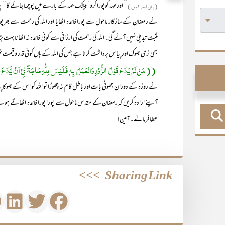
(بنی اسرائیل)
’’اورعہد کوپورا کرو ‘بیشک عہد کے بارے میں پوچھا جائے گا‘‘ پ
نے رمضان کے سازگار ماحول سے پورا فائدہ اٹھایا اور اللہ کی رحمت سے بھرپور 
مثبت تبدیلی نہیں آئے گی۔ اللہ کی رحمت کی ارزانی سے کوئی فائدہ نہ اٹھانا 
بھی نری بھوک اور پیاس برداشت کرنا ہے جس کی اللہ کے ہاں کوئی قدر و قیمت 
((مَنْ لَمْ یَدَعْ قَوْلَ الزُّوْرِ وَالْعَمَلَ بِہٖ فَلَیْسَ لِلّٰہِ حَاجَۃٌ فِیْ اَنْ یَّدَع
نے روزہ کے دوران جھوٹی بات اور باطل کام نہ چھوڑا تو اللہ کو اس کے بھوکا 
آیئے ارادہ کریں کہ رمضان کے مقدس ماحول سے پورا پورا فائدہ اٹھاتے ہوئے اپ
عطا فرمائے۔ آمین!
>>>
Sharing Link