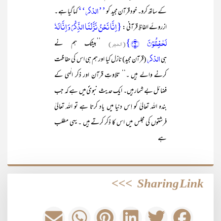
’’الذکر‘‘
کے ساتھ کرو۔ خود قرآن مجید کو
کہا گیا ہے ۔
{اِنَّا نَحۡنُ نَزَّلۡنَا الذِّکۡرَ وَ اِنَّا لَہٗ
ازروئے الفاظِ قرآنی :
لَحٰفِظُوۡنَ ﴿۹﴾}
(الحجر)
’’بیشک ہم نے
الذکر
ہی
(قرآن مجید) نازل کیا اور ہم ہی اس کی حفاظت
کرنے والے ہیں ۔‘‘ تلاوتِ قرآن اور ذکر الٰہی کے
فضائل بے شمار ہیں۔ ایک حدیث نبویؐ میں ہے کہ جب
بندہ اللہ تعالیٰ کو اِس دنیا میں یاد کرتا ہے تو اللہ تعالیٰ
فرشتوں کی مجلس میں اس کا ذکر کرتے ہیں ۔ یہی مطلب
ہے
>>>
Sharing Link