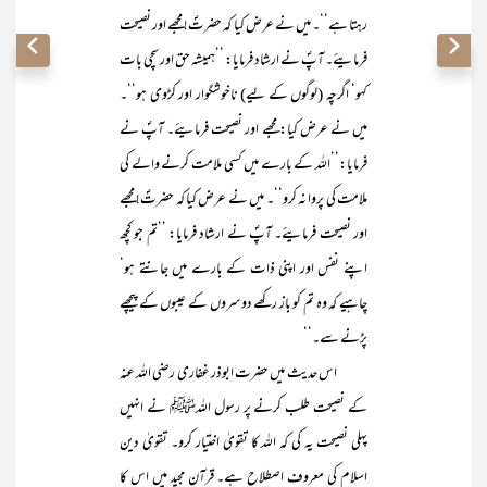
رہتا ہے‘‘۔ میں نے عرض کیا کہ حضرتؐ! مجھے اور نصیحت
فرمایئے۔ آپؐ نے ارشاد فرمایا: ’’ہمیشہ حق اور سچی بات
کہو‘ اگرچہ (لوگوں کے لیے) ناخوشگوار اور کڑوی ہو‘‘۔
میں نے عرض کیا: مجھے اور نصیحت فرمایئے۔ آپؐ نے
فرمایا:’’اللہ کے بارے میں کسی ملامت کرنے والے کی
ملامت کی پروا نہ کرو‘‘۔ میں نے عرض کیا کہ حضرتؐ! مجھے
اور نصیحت فرمایئے۔ آپؐ نے ارشاد فرمایا: ’’تم جو کچھ
اپنے نفس اور اپنی ذات کے بارے میں جانتے ہو‘
چاہیے کہ وہ تم کو باز رکھے دوسروں کے عیبوں کے پیچھے
پڑنے سے۔‘‘
اس حدیث میں حضرت ابوذر غفاری رضی اللہ عنہ
کے نصیحت طلب کرنے پر رسول اللہﷺ نے انہیں
پہلی نصیحت یہ کی کہ اللہ کا تقویٰ اختیار کرو۔ تقویٰ دین
اسلام کی معروف اصطلاح ہے۔ قرآن مجید میں اس کا