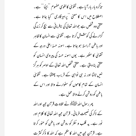
تذکرہ بار بار آیا ہے۔ تقویٰ کا لغوی مفہوم ’’بچنا‘‘ ہے۔
اصطلاح میں اس کا معنی ’’پرہیزگاری‘‘ کیا جاتا ہے۔
متقی وہ شخص ہے جو اللہ تعالیٰ کی نافرمانی سے بچ کر زندگی
گزارنے کی کوشش کرتا ہے۔ تقویٰ سے انسان کا ظاہر
اور باطن آراستہ ہو جاتا ہے۔ اسوئہ حسنہ اعلیٰ درجہ کے
تقویٰ کا مظہر ہے۔ یوں اسوئہ حسنہ کی پیروی انسان کو
متقی بنا دیتی ہے۔ متقی شخص اللہ تعالیٰ کے اوامر کو ہرگز
نہیں ٹالتا اور نہ ہی نواہی کے
قریب
پھٹکتا ہے۔ تقویٰ
انسان کے تمام کاموں کو سنوارنے والا اور اس کے
باطن کو روشن کرنے والا عمل ہے۔
پھر رسول اللہﷺ نے تلاوتِ قرآن مجید اور اللہ
کے ذکر کی نصیحت فرمائی۔ قرآن مجید اللہ تعالیٰ کا کلام اور
نور ہے۔ یہ قلب و نظر کو روشن اور باطن کو منور کرتا
ہے۔ قرآن مجید میں اللہ کا حکم ہے کہ اللہ کا ذکر کثرت