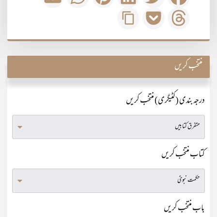
منتخب کریں
درجہ بندی (کٹیگری) منتخب کریں
کتاب منتخب کریں
باب منتخب کریں