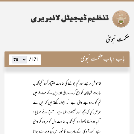
حکمت نبویؑ
باب:
باب حکمت نبوی
171 /
خاموش رہنے اور کم بولنے کی عادت اختیار کرو‘ کیونکہ یہ
عادت شیطان کو دفع کرنے والی اور دین کے معاملے میں
تم کو مدددینے والی ہے‘‘۔ ابوذر کہتے ہیں کہ میں نے
عرض کیا کہ مجھے اور نصیحت فرمایئے۔ آپؐ نے فرمایا:
’’زیادہ ہنسنا چھوڑ دو‘ کیونکہ یہ عادت دل کو مردہ کر دیتی
ہے ‘اور آدمی کے چہرے کا نور اس کی وجہ سے جاتا