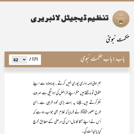
حکمت نبویؑ
باب:
باب حکمت نبوی
171 /
ہم اپنی ذمہ داری پوری نہیں کرتے ۔یوںاولاد سے اپنے
حقوق تو مانگتے ہیں مگر اپنے فرائض کی ادائیگی سے صرفِ
نظرکرتے ہیں۔یقینا یہ بہت بڑی خود فریبی ہے۔اسی
طرح حضور ﷺ نے فرمایا کہ غلام بھی جواب دہ ہے کہ
اُس نے اپنے آقا کا مال اس کی مرضی کے مطابق خرچ
کیا یا خیانت کی۔