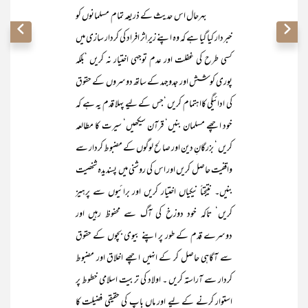
بہرحال اس حدیث کے ذریعہ تمام مسلمانوں کو
خبردار کیا گیا ہے کہ وہ اپنے زیرِ اثر افراد کی کردار سازی میں
کسی طرح کی غفلت اور عدم توجہی اختیار نہ کریں ‘بلکہ
پوری کوشش اور جدوجہد کے ساتھ دوسروں کے حقوق
کی ادائیگی کااہتمام کریں ‘جس کے لیے پہلا قدم یہ ہے کہ
خود اچھے مسلمان بنیں‘ قرآن سیکھیں‘ سیرت کا مطالعہ
کریں ‘ بزرگانِ دین اور صالح لوگوں کے مضبوط کردار سے
واقفیت حاصل کریں اور اس کی روشنی میں پسندیدہ شخصیت
بنیں۔ نتیجتاً نیکیاں اختیار کریں اور برائیوں سے پرہیز
کریں‘ تاکہ خود دوزخ کی آگ سے محفوظ رہیں اور
دوسرے قدم کے طور پر اپنے بیوی بچوں کے حقوق
سے آگاہی حاصل کر کے انہیں اچھے اخلاق اور مضبوط
کردار سے آراستہ کریں ۔ اولاد کی تربیت اسلامی خطوط پر
استوار کرنے کے لیے اور ماں باپ کی حقیقی فضیلت کا