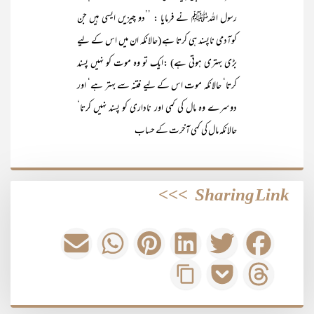
رسول اللہﷺ نے فرمایا : ’’دو چیزیں ایسی ہیں جن
کوآدمی ناپسند ہی کرتا ہے (حالانکہ ان میں اس کے لیے
بڑی بہتری ہوتی ہے) :ایک تو وہ موت کو نہیں پسند
کرتا‘ حالانکہ موت اس کے لیے فتنہ سے بہتر ہے‘ اور
دوسرے وہ مال کی کمی اور ناداری کو پسند نہیں کرتا‘
حالانکہ مال کی کمی آخرت کے حساب
>>>
Sharing Link