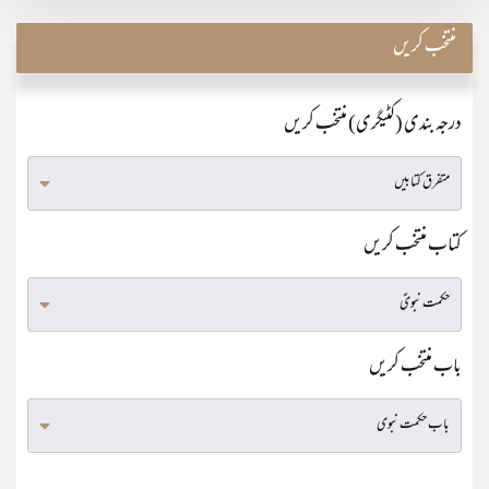
منتخب کریں
درجہ بندی (کٹیگری) منتخب کریں
کتاب منتخب کریں
باب منتخب کریں