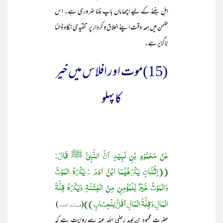
اہل بننے کے لیے اچھا ماں باپ بننا ضروری ہے۔ اس
ضمن میں ہمہ وقت اپنے اخلاق و کردار پر تنقیدی نگاہ ڈالنا
ناگزیر ہے۔
(15)موت اور افلاس میں خیر
کا پہلو
عَنْ مَحْمُوْدِ بْنِ لَبِیْدٍ اَنَّ النَّبِیَّ ﷺ قَالَ:
((اِثْنَانِ یَکْرَھُھُمَا ابْنُ اٰدَمَ : یَکْرَہُ الْمَوْتَ
وَالْمَوْتُ خَیْرٌ لِّلْمُؤْمِنِ مِنَ الْفِتْنَۃِ وَیَکْرَہُ قِلَّۃَ
الْمَالِ وَقِلَّۃُ الْمَالِ اَقَلُّ لِلْحِسَابِ))
(
مسند احمد
)
حضرت محمود بن لبید رضی اللہ عنہ سے روایت ہے کہ