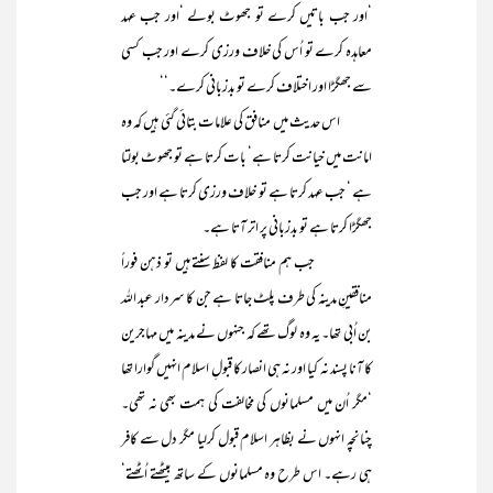
‘اور جب باتیں کرے تو جھوٹ بولے ‘اور جب عہد
معاہدہ کرے تو اُس کی خلاف ورزی کرے اور جب کسی
سے جھگڑا اور اختلاف کرے تو بدزبانی کرے۔‘‘
اس حدیث میں منافق کی علامات بتائی گئی ہیں کہ وہ
امانت میں خیانت کرتا ہے‘ بات کرتا ہے تو جھوٹ بولتا
ہے ‘ جب عہد کرتا ہے تو خلاف ورزی کرتا ہے اور جب
جھگڑا کرتا ہے تو بدزبانی پر اتر آتا ہے۔
جب ہم منافقت کا لفظ سنتے ہیں تو ذہن فوراً
منافقینِ مدینہ کی طرف پلٹ جاتا ہے جن کا سردار عبد اللہ
بن اُبی تھا۔ یہ وہ لوگ تھے کہ جنہوں نے مدینہ میں مہاجرین
کا آنا پسند نہ کیا اور نہ ہی انصار کا قبولِ اسلام انہیں گوارا تھا
‘مگر اُن میں مسلمانوں کی مخالفت کی ہمت بھی نہ تھی۔
چنانچہ انہوں نے بظاہر اسلام قبول کرلیا مگر دل سے کافر
ہی رہے۔ اس طرح وہ مسلمانوں کے ساتھ بیٹھتے اُٹھتے‘