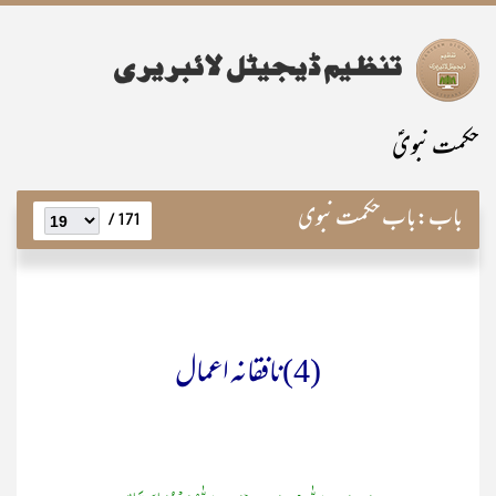
حکمت نبویؑ
باب:
باب حکمت نبوی
171 /
(4)نافقانہ اعمال