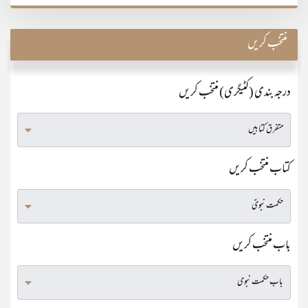
منتخب کریں
درجہ بندی (کٹیگری) منتخب کریں
کتاب منتخب کریں
باب منتخب کریں