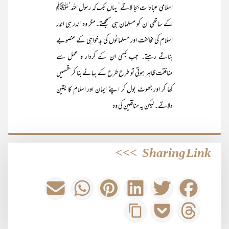
اسلامی عبادات بجا لاتے‘ یہاں تک کہ رسول اللہ‘ﷺ
کے ساتھی ان کو مسلمان ہی سمجھتے۔مگر وہ اندر ہی اندر
اسلام کی مخالفت اور مسلمانوں کی بدخواہی کے منصوبے
بناتے رہتے۔ جب کبھی ان کے کردار و عمل سے
منافقت ظاہر ہوتی تو طرح طرح کے بہانے بنا کر ‘قسمیں
کھا کر اور جھوٹ بول کر اپنے ایمان اور اسلام کا یقین
دلاتے۔ لیکن یہ منافقین کی وہ
>>>
Sharing Link