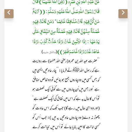
عَنْ عَبْدِ اللّٰہِ بْنِ عَمْرٍو (رَضِیَ اللّٰہُ عَنْہُمَا) قَالَ
قَالَ رَسُوْلُ اللّٰہِ صَلَّی اللّٰہُ عَلَیْہِ وَسَلَّمَ : ((اَرْبَعٌ
مَنْ کُنَّ فِیْہِ کَانَ مُنَافِقًا خَالِصًا‘ وَمَنْ کَانَتْ فِیْہِ
خَصْلَۃٌ مِنْھُنَّ کَانَتْ فِیْہِ خَصْلَۃٌ مِنَ النِّفَاقِ حَتّٰی
یَدَعَھَا : اِذَا اؤْتُمِنَ خَانَ وَاِذَا حَدَّثَ کَذِبَ وَاِذَا
عَاھَدَ غَدَرَ وَ اِذَا خَاصَمَ فَجَرَ ))
(
متفق علیہ
)
’’حضرت عبد اللہ بن عمرو (رضی اللہ عنہما) سے روایت
ہے کہ رسول اللہﷺ نے فرمایا: ’’چار عادتیں ایسی ہیں
کہ جس کسی میں وہ چاروں جمع ہو جائیں تو وہ خالص منافق
ہے ‘اور جس میں اُن چاروں میں سے کوئی ایک خصلت ہو
تو اُس کا حال یہ ہے کہ اس میں نفاق کی ایک خصلت ہے‘
(اور وہ اسی حال میں رہے گا) جب تک کہ اس عادت کو
چھوڑ نہ دے( وہ چاروں عادتیں یہ ہیں ): جب اُس کو
کسی امانت کا امین بنایا جائے تو اُس میں خیانت کرے