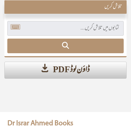
تلاش کریں
ڈاؤن لوڈ PDF
Dr Israr Ahmed Books