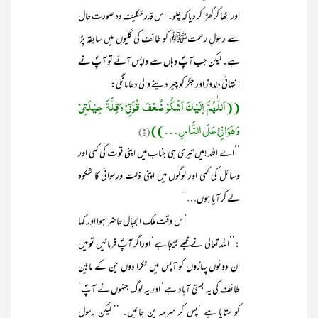
اور اٹھا کرکھڑا کر دیا کہ چلو۔ اس قدر تکلیف دہ صورت حال
سے رسولِ رحمتﷺ کو طائف کی گلیوں میں سابقہ پڑا
ہے۔ لیکن جب آپؐ وہاں سے واپس آئے تو آپؐ نے
انتہائی دلدوز اور جگر کو چیر دینے والی دعا مانگی:
((اَللّٰھُمَّ اِلَیْکَ اَشْکُوْ ضُعْفَ قُوَّتِیْ وَقِلَّۃَ حِیْلَتِیْ
وَھَوَانِیْ عَلَی النَّاسِ…))
(۱)
’’اے اللہ !میں تیری ہی جناب میں اپنی قوت کی کمی اور
وسائل کی کمی اور لوگوں میں اپنی ذلت ورسوائی کا شکوہ
لے کر آیا ہوں…‘‘
اُس وقت ملک الجبال حاضر ہوا اور کہا
:’’اللہ تعالیٰ نے مجھے بھیجا ہے‘ اوراگر آپؐ فرمائیں تو میں
ان دونوں پہاڑوں کو آپس میں ٹکرا دوں جن کے مابین
طائف کی یہ بستی آباد ہے‘ اور یہ لوگ جنہوں نے آپؐ‘
کو ستایا ہے ‘پس کر سرمہ بن جائیں۔ ‘‘ لیکن رسولِ