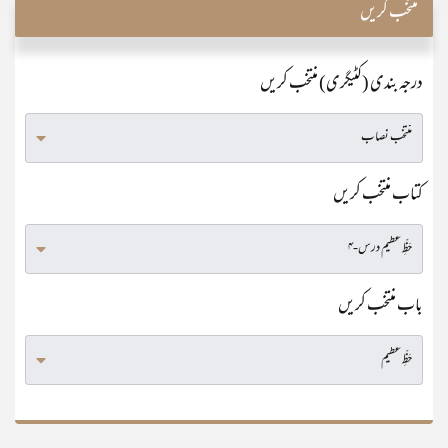
منتخب کریں
درجہ بندی (کٹیگری) منتخب کریں
کتاب منتخب کریں
باب منتخب کریں