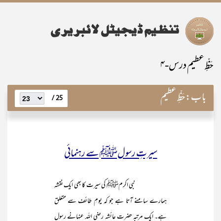
حَظِّ عظیم درس-۴
باب:
حَظِّ عظیم
25 /
سیرتِ رسولﷺ سے رہنمائی
نبی اکرمﷺ کی سیرت کا بھی ایک نقشہ
ہمارے سامنے آتا ہے جو کہ یومِ طائف سے متعلق
ہے۔ ایک مرتبہ حضرت عائشہ رضی اللہ عنہانے رسول