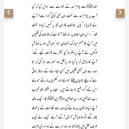
اللہﷺسے یومِ اُحد کے حوالے سے سوال کیا کہ کیا
آپ پر یومِ اُحد سے سخت دن بھی کوئی گزرا ہے؟ آپؐ
نے فرمایا:’’ہاں‘ طائف کا دن مجھ پر کہیں زیادہ سخت
تھا‘‘۔ اس دن معاملہ یہ سامنے آتا ہے کہ طائف کی گلیوں
میں آپؐ کا جسم مبارک لہولہان ہوا‘ اوباش اور بدمعاش
لوگوں نے آپؐ پر پتھراؤ کیا‘ فقرے چست کیے گئے‘
آپؐ کا مذاق اڑا یا گیا اور بالکل وہ صورت ہو گئی کہ جو
ہمارے ہاں کبھی گلیوں میں کسی دیوانے کے ساتھ ہوتی
ہے کہ بچے تالیاں پیٹتے ہوئے اور کنکریاں مارتے ہوئے
اس کے گرد جمع ہو جاتے ہیں۔ بعینہٖ یہ نقشہ تھا محبوبِ
ربّ العالمین اور سیّد الاوّلین والآخرینﷺ کا۔ ایک دفعہ
آپؐ زیادہ خون بہہ جانے کی وجہ سے نقاہت کے باعث
بیٹھ گئے تو دواوباش آدمی آگے آئے‘ ایک نے ایک
طرف بغل میں ہاتھ ڈالا اور دوسرے نے دوسری طرف