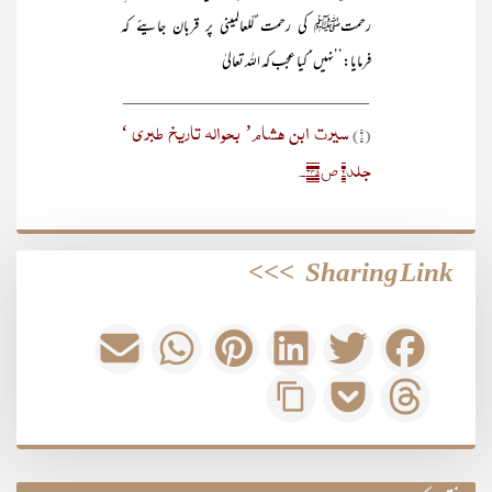
رحمتﷺ کی رحمت ٌلّلعالمینی پر قربان جایئے کہ
فرمایا:’’نہیں‘ کیا عجب کہ اللہ تعالیٰ
____________________________
سیرت ابن ہشام’ بحوالہ تاریخ طبری ‘
(۱)
جلد۲ ص ۳۴۵۔
>>>
Sharing Link