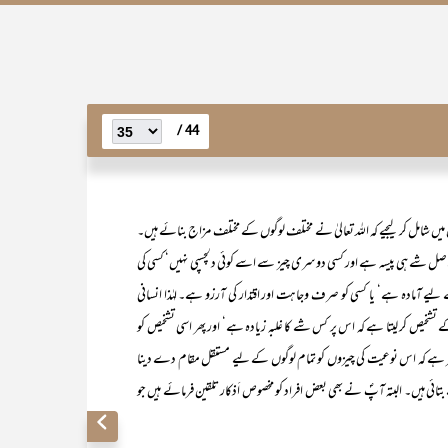
44 /
شامل کر لیجیے کہ اللہ تعالیٰ نے مختلف لوگوں کے مختلف مزاج بنائے ہیں۔
 اصل شے ہی پیسہ ہے اور کسی دوسری چیز سے اسے کوئی دلچسپی نہیں‘ کسی کی
مادہ ہے‘ یا کسی کو صرف وجاہت اور اقتدار کی آرزو ہے۔ لہٰذا انسانی
تشخیص کر لیتا ہے کہ اس پر کس شے کا غلبہ زیادہ ہے‘ اور پھر اسی تشخیص کو
ر ہے کہ اس نوعیت کی چیزوں کو تمام لوگوں کے لیے مستقل مقام دے دینا
ئی ہیں۔ البتہ آپؐ نے بھی بعض افراد کو مخصوص اَذکار تلقین فرمائے ہیں جو