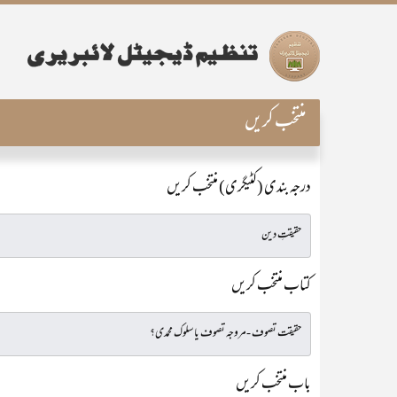
منتخب کریں
درجہ بندی (کٹیگری) منتخب کریں
کتاب منتخب کریں
باب منتخب کریں