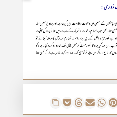
توں کے ضمن میں دعوت و اقامت دین کی جدوجہد اور جہاد فی سبیل اللہ
 تھا۔ یعنی جب اسلام دعوت و تحریک کے مرحلے میں تھا تو جہاد کی حیثیت
د ہے‘اور حق و باطل کے مابین براہِ راست تصادم اور قتال کا مرحلہ آ جائے تو
اس ہمہ گیر جہاد کا تصور سمٹ کر محض قتال تک محدود ہو کر رہ گیا۔ جہاد کو
ں کادفاع اور اگر بس چلے تو توسیع تک محدود ہو گیا۔ ظاہر ہے کہ اگر کسی محاذ