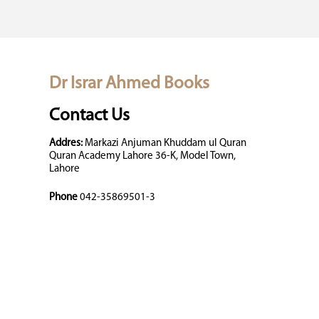
Dr Israr Ahmed Books
Contact Us
Addres:
Markazi Anjuman Khuddam ul Quran
Quran Academy Lahore 36-K, Model Town,
Lahore
Phone
042-35869501-3