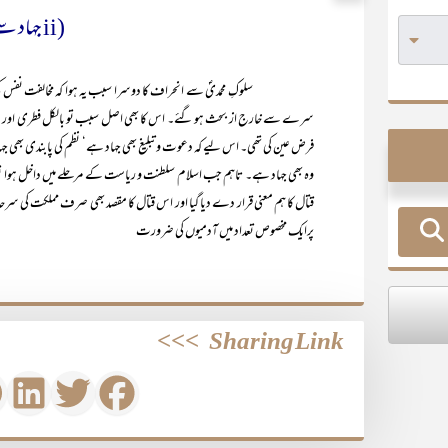
(ii جہاد سے دُوری :
سلوکِ محمدیؐ سے انحراف کا دوسرا سبب یہ ہوا کہ مخالفت نفس کی ریاض
سرے سے خارج از بحث ہو گئے۔ اس کا بھی اصل سبب تو بالکل فطری اور طبعی
فرض عین کی تھی۔ اس لیے کہ دعوت و تبلیغ بھی جہاد ہے‘ نظم کی پابندی بھی جہا
وہ بھی جہاد ہے۔ تاہم جب اسلام سلطنت و ریاست کے مرحلے میں داخل ہوا تو اب 
قتال کا ہم معنی قرار دے دیا گیا اور اس قتال کا مقصد بھی صرف مملکت کی سرحدو
پرایک مخصوص تعداد میں آدمیوں کی ضرورت
>>>
Sharing Link