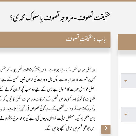
حقیقت تصوف -مروجہ تصوف یا سلوک محمدی؟
باب:
حقیقت ِتصوف
دراصل معالجۂ نفس کے لیے ہوتا ہے۔ اس نکتے کو مخالفت نفس ہی کے ضمن میں 
کسی پر شہوت کا غلبہ زیادہ ہے لیکن مال و دولت کی حرص نہیں ‘ کسی کے لیے
اصل خواہش شہرت کا حصول ہے جس کے لیے وہ سب کچھ قربان کرنے کے لیے آ
نفسیات کا کوئی ماہر کسی خاص شخص کے محرکات و داعیاتِ نفس کا تجزیہ کر کے 
مدنظر رکھتے ہوئے وہ اس شخص کے لیے کوئی مخصوص ذکر تجویز کرتا ہے۔ ظاہ
بڑی غلطی ہو گی۔ مستقل حیثیت تو انہی چیزوں کی رہے گی جو محمد عربیﷺ نے بتا
اس چوتھی قسم میں شامل سمجھے جائیں گے۔