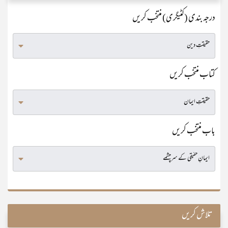
درجہ بندی (کٹیگری) منتخب کریں
کتاب منتخب کریں
باب منتخب کریں
تلاش کریں