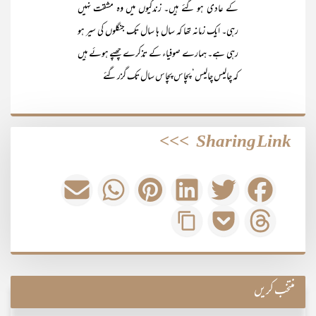
کے عادی ہو گئے ہیں۔ زندگیوں میں وہ مشقت نہیں
رہی۔ ایک زمانہ تھا کہ سال ہا سال تک جنگلوں کی سیر ہو
رہی ہے۔ ہمارے صوفیاء کے تذکرے چھپے ہوئے ہیں
کہ چالیس چالیس‘ پچاس پچاس سال تک گزر گئے
>>>
Sharing Link
منتخب کریں