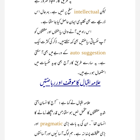
یہ طریق کار ایجاد ضرور ہے
لیکن
سطح پر نہیں ہے۔ بہرحال اس
intellectual
ذریعے سے بھی تقلیدی ایمان حاصل کیا جا سکتا ہے۔
اس راہ میں آنے والی ریاضتوں اور مشقتوں کو
آپ نفسیاتی ریاضتیں بھی کہہ سکتے ہیں۔ ذکر کی کثرت ایک
کے درجے میں بھی آ سکتی
auto suggestion
ہے۔ یہ سارے طریق کار آج بھی جدید نفسیات میں
استعمال ہو رہے ہیں۔
علامہ اقبال کا موقف اور ریاضتیں
علامہ اقبال نے کہا ہے: ’’آج کا انسان اتنی
شدید مشقتوں کا متحمل نہیں ہو سکتا جس قدر پچھلے زمانے کا
انسان تھا‘‘۔ ان کی یہ بات بڑی
اور
pragmatic
بڑی حقیقت پسندانہ ہے۔ ہم لوگ آسانیوں اور آسائشوں