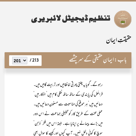
حقیقتِ ایمان
باب:
ایمانِ حقیقی کے سرچشمے
213 /
رہو گے۔ گویا یہ چلتی پھرتی خانقاہیں اور تربیت گاہیں ہیں۔
فرائض کی پابندی کے ساتھ ساتھ نفلی کام ہیں‘ اذکار ہیں‘
دعائیں ہیں‘ ہر موقع کی مناسبت سے مسنون دعائیں ہیں۔
عملی محنت کے طریق کار کو تبلیغی جماعت نے اس دَور
میں بڑے پیمانے پر اپنایا ہے۔ البتہ اس میں فکر‘ ذہن‘
سوچ کا کوئی دخل نہیں۔ آپ کیوں اور کیسے کا سوال بھی