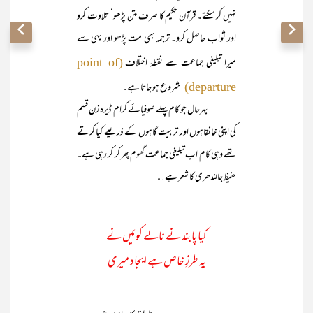
نہیں کر سکتے۔ قرآن حکیم کا صرف متن پڑھو‘ تلاوت کرو
اور ثواب حاصل کرو۔ ترجمہ بھی مت پڑھو اور یہی سے
میرا تبلیغی جماعت سے نقطۂ اختلاف
(point of
شروع ہو جاتا ہے۔
departure)
بہرحال جو کام پہلے صوفیائے کرام ڈیرہ زن قسم
کی اپنی خانقاہوں اور تربیت گاہوں کے ذریعے کیا کرتے
تھے وہی کام اب تبلیغی جماعت گھوم پھر کر کر رہی ہے۔
حفیظ جالندھری کا شعر ہے ؎
کیا پابند نے نالے کو مَیں نے
یہ طرزِ خاص ہے ایجاد میری