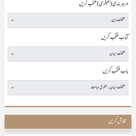
درجہ بندی (کٹیگری) منتخب کریں
کتاب منتخب کریں
باب منتخب کریں
تلاش کریں