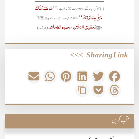
’’مَا عَبَدْنَاکَ
(۱) تلاش بسیار کے باوجود صرف اتنا جملہ ملا ہے:
حَقَّ عِبَادَتِکَ‘‘
المعجم الاوسط للطبرانی ۴/۳۴۵‘
ملاحظہ ہو
تحقیق الدکتور محمود الطحان
ح۳۵۹۲
۔ (مرتب)
>>>
Sharing Link
منتخب کریں