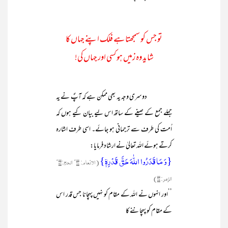
تو جس کو سمجھتا ہے فلک اپنے جہاں کا
شاید وہ زمیں ہو کسی اور جہاں کی!
دوسری وجہ یہ بھی ممکن ہے کہ آپؐ نے یہ
جملے جمع کے صیغے کے ساتھ اس لیے بیان کیے ہوں کہ
اُمت کی طرف سے ترجمانی ہو جائے۔ اسی طرف اشارہ
کرتے ہوئے اللہ تعالیٰ نے ارشاد فرمایا:
{وَ مَا قَدَرُوا اللّٰہَ حَقَّ قَدۡرِہٖۤ}
(الانعام: ۹۱‘ الحج:۷۴‘
الزمر: ۶۷)
’’اور انہوں نے اللہ کے مقام کو نہیں پہچانا جس قدر اس
کے مقام کو پہچاننے کا
____________________________