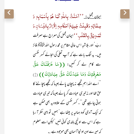
’’آمَنْتُ بِاللّٰہِ کَمَا ھُوَ بِاَسْمَائِہٖ وَ
ایمان مجمل:
صِفَاتِہٖ وَقَبِلْتُ جَمِیْعَ اَحْکَامِہٖ اِقْرَارٌ بِاللِّسَانِ وَ
تَصْدِیْقٌ بِالْقَلْبِ‘‘
ایمان مجمل کی معراج ہے معرفت
ربّ‘ اور بلا شبہ اس عالی مقام پر محمد رسول اللہﷺ فائز
ہیں۔ یہ الگ بات ہے کہ آپ تعلّی کی بجائے کسر نفسی
((مَا عَرَفْنَاکَ حَقَّ
سے کام لے کر کہیں:
مَعْرِفَتِکَ وَمَا عَبَدْنَاکَ حَقَّ عِبَادَتِکَ))
(۱)
’’اے اللہ! ہم تجھے نہ پہچان پائے جیسا کہ تجھے پہچاننے کا
حق تھا اور نہ تیری عبادت کر پائے جیسا کہ تیری عبادت
ہونی چاہیے تھی‘‘۔ کسر نفسی کے علاوہ یہ بھی ممکن ہے
کہ ایک آدمی کوہ ہمالیہ پر بیٹھا ہے‘ ہمیں تو یہی نظر آ رہا
ہے کہ اس سے اونچی بلندی کوئی نہیں‘ لیکن اسے معلوم
کہ میرے اوپر اونچا آسمان بھی موجود ہے ؎