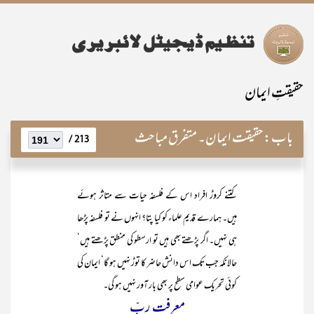
حقیقتِ ایمان
باب:
حقیقت ایمان۔ متفرق مباحث
213 /
کتنے کروڑ افراد اس کے فلسفہ حیات سے متاثر ہوئے
ہیں۔ ہمارے قدیم علماء کو کیا پتا؟ انہوں نے تو فلسفہ پڑھا
ہی نہیں۔ اگر پڑھتے بھی ہیں تو ارسطو کی منطق پڑھتے ہیں‘
حالانکہ جب تک اس دانش حاضر کا توڑ نہیں ہو گا‘ ایمان کی
کوئی تحریک عوامی سطح پر بھی بار آور نہیں ہو گی۔
معرفت ِ ربّ