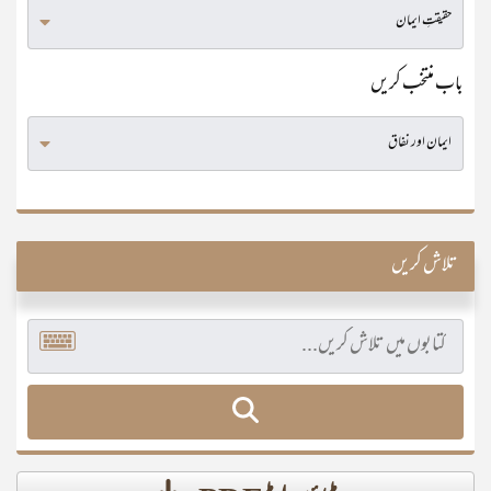
باب منتخب کریں
تلاش کریں