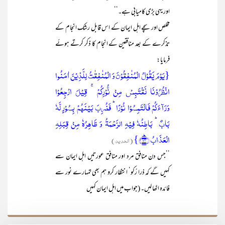
اور یہی بڑی کامیابی ہے۔‘‘
مخلص اور سچے اہل ایمان کے اس قابل رشک انجام کے
تذکرے کے بعد منافقین کے انجام کا ذکر کرتے ہوئے
فرمایا:
{یَوۡمَ یَقُوۡلُ الۡمُنٰفِقُوۡنَ وَ الۡمُنٰفِقٰتُ لِلَّذِیۡنَ اٰمَنُوا
انۡظُرُوۡنَا نَقۡتَبِسۡ مِنۡ نُّوۡرِکُمۡ ۚ قِیۡلَ ارۡجِعُوۡا
وَرَآءَکُمۡ فَالۡتَمِسُوۡا نُوۡرًا ؕ فَضُرِبَ بَیۡنَہُمۡ بِسُوۡرٍ لَّہٗ
بَابٌ ؕ بَاطِنُہٗ فِیۡہِ الرَّحۡمَۃُ وَ ظَاہِرُہٗ مِنۡ قِبَلِہِ
الۡعَذَابُ ﴿ؕ۱۳﴾}
(الحدید)
’’جس دن منافق مرد اور منافق عورتیں اہل ایمان سے
کہیں گے کہ ذرا رُکو‘ انتظار کرو ہم بھی تمہارے نور سے
فائدہ اٹھا لیں۔ (جواب میں اہل ایمان کہیں