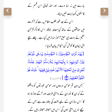
بارے میں نہ سنا دے۔ اور اللہ تعالیٰ اس قسم کے
فاسقوں کو ہدایت نہیں دیتا۔
اس کے بعد غور طلب مقام یہ ہے کہ آخرت
میں منافقوں کے ساتھ کیا معاملہ ہوگا۔ اس کا ذکر قرآن
حکیم نے بہت ہی سبق آموز انداز میں کیا ہے۔ پہلے سچے
اہل ایمان کا خوش کن انجام بیان فرمایا:
{یَوۡمَ تَرَی الۡمُؤۡمِنِیۡنَ وَ الۡمُؤۡمِنٰتِ یَسۡعٰی نُوۡرُہُمۡ
بَیۡنَ اَیۡدِیۡہِمۡ وَ بِاَیۡمَانِہِمۡ بُشۡرٰىکُمُ الۡیَوۡمَ جَنّٰتٌ
تَجۡرِیۡ مِنۡ تَحۡتِہَا الۡاَنۡہٰرُ خٰلِدِیۡنَ فِیۡہَا ؕ ذٰلِکَ ہُوَ
الۡفَوۡزُ الۡعَظِیۡمُ ﴿ۚ۱۲﴾}
(الحدید)
’’جس دن تم مومن مردوں اور مومن عورتوں کو دیکھو
گے کہ ان کا نور ان کے داہنی طرف اور آگے دوڑتا ہو
گا‘ اس روز ان کے لیے جنت کی بشارت ہے جس کے
نیچے نہریں بہتی ہوں گی‘ اس میں ہمیشہ ہمیشہ رہیں گے۔