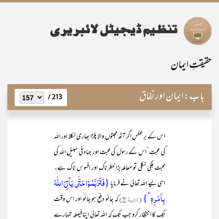
حقیقتِ ایمان
باب:
ایمان اور نفاق
213 /
اس کے برعکس اگر آٹھ محبتوں والا پلڑا بھاری نکلا اور اللہ
کی محبت‘ اس کے رسول کی محبت اور جہاد فی سبیل اللہ کی
محبت ہلکی نکلی تو معاملہ بڑا خطرناک اور افسوس ناک ہے۔
{فَتَرَبَّصُوۡا حَتّٰی یَاۡتِیَ اللّٰہُ
اسی لیے اللہ تعالیٰ نے فرمایا
بِاَمۡرِہٖ ؕ}
(التوبۃ:۲۴)
کہ جائو دفع ہو جائو اور اس وقت
تک کا انتظار کرو جب تک کہ اللہ تعالیٰ اپنا فیصلہ تمہارے