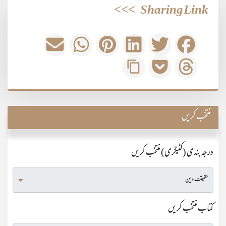
>>>
Sharing Link
منتخب کریں
درجہ بندی (کٹیگری) منتخب کریں
کتاب منتخب کریں