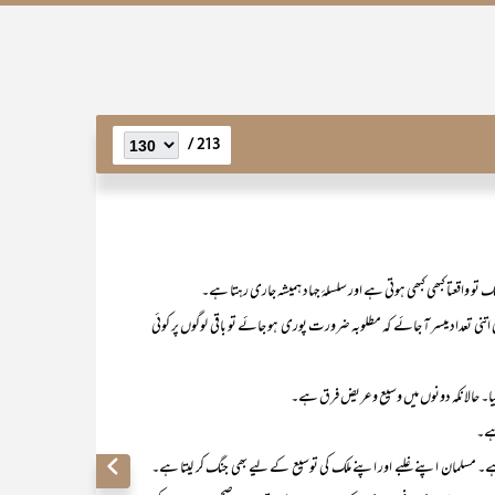
213 /
نگ تو واقعتا کبھی کبھی ہوتی ہے اور سلسلۂ جہاد ہمیشہ جاری رہتا ہے۔
تنی تعداد میسر آ جائے کہ مطلوبہ ضرورت پوری ہو جائے تو باقی لوگوں پر کوئی
لیا گیا۔ حالانکہ دونوں میں وسیع وعریض فرق ہے۔
ہے۔
۔ مسلمان اپنے غلبے اور اپنے ملک کی توسیع کے لیے بھی جنگ کر لیتا ہے۔