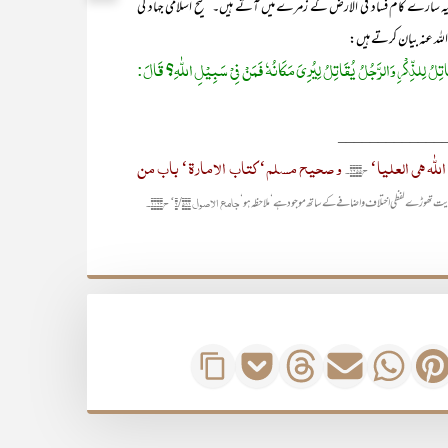
کہ یہ سارے کام فساد فی الارض کے زمرے میں آتے ہیں۔ صحیح اسلامی جہاد کی
ہ عنہ بیان کرتے ہیں:
لُ لِلذِّکْرِ وَالرَّجُلُ یُقَاتِلُ لِیُرِیَ مَکَانُہٗ فَمَنْ فِیْ سَبِیْلِ اللّٰہِ؟ قَالَ:
_____________
ّٰہ ھی العلیا‘
و صحیح مسلم‘ کتاب الامارۃ‘ باب من
ح۲۶۵۵۔
جامع الاصول ۲/۵۸۱‘ ح۱۰۶۳۔
یت تھوڑے لفظی اختلاف و اضافے کے ساتھ موجود ہے‘ ملاحظہ ہو‘