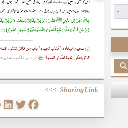
اس کا معنی یہ نہیں کہ یہ سارے غلط کام ’’جہاد فی سبیل اللہ‘‘ شمار ہوں۔ بل
وضاحت حدیث میں اس طرح بیان ہوئی ہے۔ حضرت ابو موسیٰ الاشعری رضی الل
جَائَ رَجُلٌ اِلَی النَّبِیِّ ﷺ فَقَالَ: الرَّجُلُ یُقَاتِلُ لِلْمَغْنَمِ وَالرَّجُلُ یُقَاتِ
((مَنْ قَاتَلَ لِتَکُوْنَ کَلِمَۃُ اللّٰہِ ھِیَ الْعُلْیَا فَھُوَ فِیْ سَبِیْلِ اللّٰہِ))
(۱)
_______________
صحیح البخاری‘ کتاب الجھاد‘ باب من قاتل لتکون کلمۃ الل
(۱)
قاتل لتکون کلمۃ اللّہ ھی العلیا
‘ ح۱۹۰۴ و کتب السنن۔
دیگر کتب حدیث میں یہ روا
>>>
Sharing Link