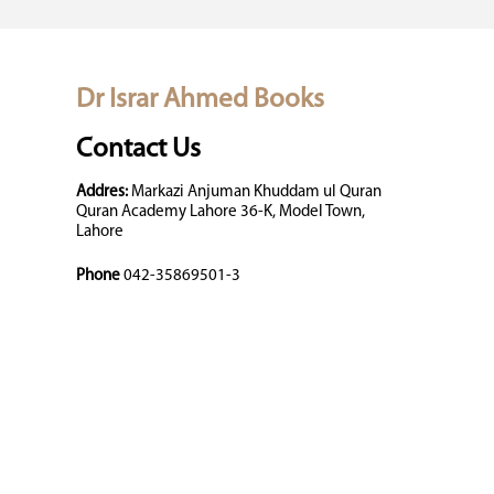
Dr Israr Ahmed Books
Contact Us
Addres:
Markazi Anjuman Khuddam ul Quran
Quran Academy Lahore 36-K, Model Town,
Lahore
Phone
042-35869501-3