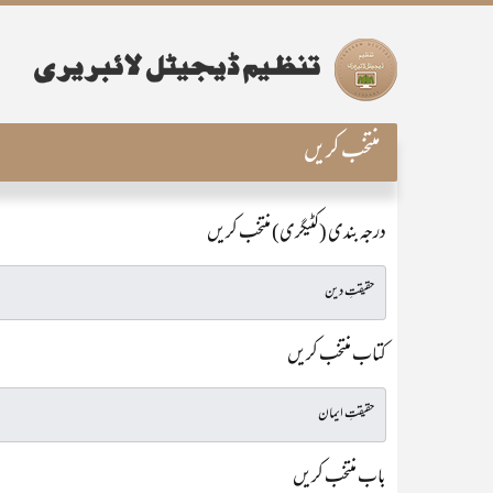
منتخب کریں
درجہ بندی (کٹیگری) منتخب کریں
کتاب منتخب کریں
باب منتخب کریں