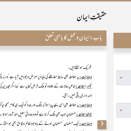
حقیقتِ ایمان
باب:
ایمان و عمل کا باہمی تعلق
شریک ہو سکتے ہیں۔
وضاحت:
یہ مغالطہ بھی سابقہ مغالطے کی بنیاد پر معرض وجود میں آیا ہے‘ ورنہ ج
تیسرا مغالطہ:
خاص حالات کے علاوہ تو جنگ فرض کفایہ ہے‘ لہٰذا اگر مجاہدین کی ا
ذمہ داری باقی نہیں رہتی۔
وضاحت:
یہ مغالطہ بھی اسی لیے پیدا ہوا کہ جنگ اور جہاد کو ایک ہی کام سمجھ 
چوتھا مغالطہ:
مسلمان جب بھی جنگ کرتا ہے تو وہ جہاد فی سبیل اللہ شمار ہوتا 
وضاحت:
ایک مسلمان‘ مسلمان ہونے کے باوجود ظالم و فاسق بھی ہو سکتا ہے