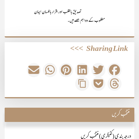
تصدیق بالقلب اور اقرار باللسان ایمان
مطلوب کے دو اہم حصے ہیں۔
>>>
Sharing Link
منتخب کریں
درجہ بندی (کٹیگری) منتخب کریں