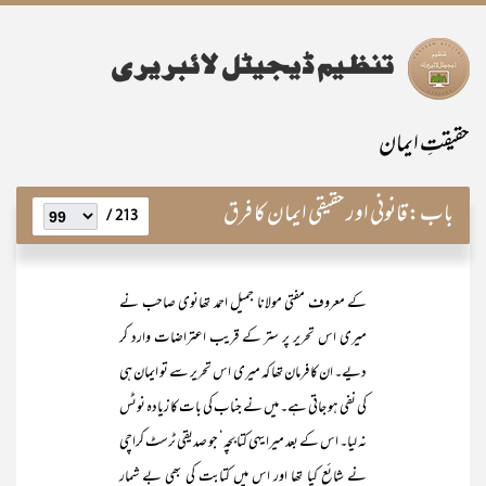
حقیقتِ ایمان
باب:
قانونی اور حقیقی ایمان کا فرق
213 /
کے معروف مفتی مولانا جمیل احمد تھانوی صاحب نے
میری اس تحریر پر ستر کے قریب اعتراضات وارد کر
دیے۔ ان کا فرمان تھا کہ میری اس تحریر سے تو ایمان ہی
کی نفی ہو جاتی ہے۔ میں نے جناب کی بات کا زیادہ نوٹس
نہ لیا۔ اس کے بعد میرا یہی کتابچہ‘ جو صدیقی ٹرسٹ کراچی
نے شائع کیا تھا اور اس میں کتابت کی بھی بے شمار