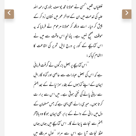
غلطیاں تھیں‘ کسی نے مولانا محمد یوسف بنوری رحمہ اللہ
علیہ کی خدمت میں ان کے اواخر عمر میں نشان زد کر کے
پیش کر دیا۔ اسے دیکھ کر مولانا مرحوم نے فرمایا کہ یہ
موقف صحیح نہیں ہے۔ چنانچہ اس وقت سے میں نے
اس کتابچے کے کور پر درج ذیل تحریر کی اشاعت کا
اہتمام کیا کہ:
’’اس کتابچے پر بعض بزرگوں نے گرفت فرمائی
ہے کہ اس کی بعض عبارات سے عاصی اور گناہ گار اہل
ایمان کے اپنے گناہوں کے بقدر سزا پانے کے بعد جہنم
سے رہائی پانے کی نفی ہوتی ہے۔ میں اس سے براء ت
کرتا ہوں۔ میری رائے بھی یہی ہے کہ جس مسلمان کے
دل میں رائی کے دانے کے برابر بھی ایمان ہو گا وہ بالآخر
جہنم سے نجات پا جائے گا۔ اس کتابچے میں جہاں جہاں
لفظ نجات آیا ہے اس سے مراد ’’اول مرحلے میں