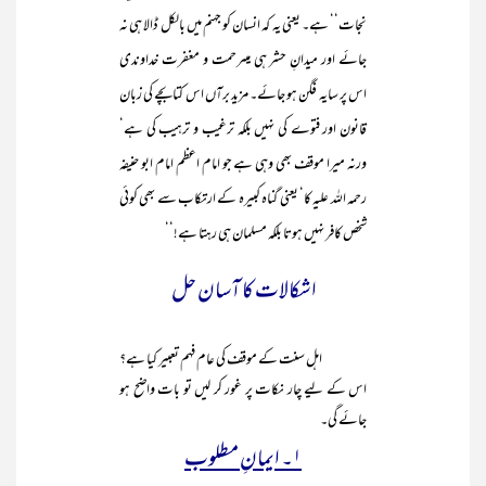
نجات‘‘ ہے۔ یعنی یہ کہ انسان کو جہنم میں بالکل ڈالا ہی نہ
جائے اور میدانِ حشر ہی میںرحمت و مغفرت خداوندی
اس پر سایہ فگن ہو جائے۔ مزید برآں اس کتابچے کی زبان
قانون اور فتوے کی نہیں بلکہ ترغیب و ترہیب کی ہے‘
ورنہ میرا موقف بھی وہی ہے جو امام اعظم امام ابو حنیفہ
رحمہ اللہ علیہ کا‘ یعنی گناہ کبیرہ کے ارتکاب سے بھی کوئی
شخص کافر نہیں ہوتا بلکہ مسلمان ہی رہتا ہے!‘‘
اشکالات کا آسان حل
اہل سنت کے موقف کی عام فہم تعبیر کیا ہے؟
اس کے لیے چار نکات پر غور کر لیں تو بات واضح ہو
جائے گی۔
۱۔ ایمانِ مطلوب