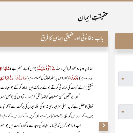
حقیقتِ ایمان
باب:
قانونی اور حقیقی ایمان کا فرق
جَزَآؤُہٗ جَہَنَّمُ
خَالِدًا ف
الفاظ پر دوبارہ غور فرمائیں:
فَ
(اس کا بدلہ جہنم ہے)
وَلَعَنَہٗ
وَاَعَدَّ لَہٗ عَذَابًا عَظِ
عذب ہے)
(اور اس پر اللہ تعالیٰ کی لعنت ہے)
شفیعؒ
نے آیت کی ترجمانی کرتے ہوئے بریکٹ میں اضافہ کر کے جو عبارت ب
(۱)
’’اور جو شخص کسی مسلمان کو قصداً قتل کر ڈالے تو اس کی (اصلی) سزا (تو)
تعالیٰ کا فضل ہے کہ یہ اصلی سزا جاری نہ ہو گی‘ بلکہ ایمان کی برکت سے آخر ن
ہوں گے‘اور اس کو اپنی رحمت (خاصہ) سے دُور کریں گے اور اس کے لیے بڑی
اب ذرا غور کریں کہ فقیہانہ احتیاط کی وجہ سے مذکورہ آیت میں جو اسلوبِ 