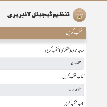
منتخب کریں
درجہ بندی (کٹیگری) منتخب کریں
کتاب منتخب کریں
باب منتخب کریں