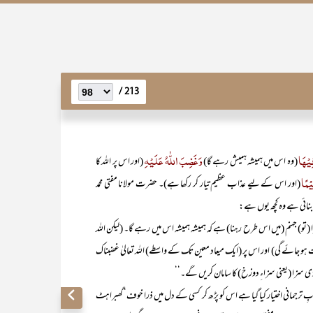
213 /
ِیْہَا
وَغَضِبَ اللّٰہُ عَلَیْہِ
(وہ اس میں ہمیشہ ہمیش رہے گا)
(اور اس پر اللہ کا
یْمًا
(اور اس کے لیے عذاب عظیم تیار کر رکھا ہے)۔ حضرت مولانا مفتی محمد
نائی ہے وہ کچھ یوں ہے:
 جہنم (میں اس طرح رہنا) ہے کہ ہمیشہ ہمیشہ اس میں رہے گا۔ (لیکن اللہ
جات ہو جائے گی) اور اس پر (ایک میعاد معین تک کے واسطے) اللہ تعالیٰ غضبناک
 سزا (یعنی سزاءِ دوزخ) کا سامان کریں گے۔‘‘
ترجمانی اختیار کیا گیا ہے اس کو پڑھ کر کسی کے دل میں ذرا خوف‘ گھبراہٹ