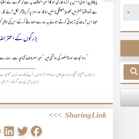
یا چنتا پیدا ہو گی؟ اس پر لرزہ طاری ہو گا؟ میرا موقف یہ ہے کہ فتوے کے
ہے تو واقعتا جہنم میں خلود (ہمیشگی) نہیں ہو گا‘ وہ سزا پا کر بالآخر نکل آئے گ
البتہ اس آیت کی ترجمانی کرتے ہوئے یہ سارے اضافے کر کے اس کی تاثیر کو 
بزرگوں کے اعتراضا
’’راہ نجات سورۃ العصر کی روشنی میں‘‘ میرا معروف کتابچہ ہے۔ ہمارے 
_______________
(۱) جناب مفتی محمد شفیع رحمہ اللہ علیہ کا میں بہت احترام کرتا ہوں۔ آپ کی فقاہت‘ تدین ‘ تق
میری رہائش رہی ہے‘ گھریلو مراسم بھی
>>>
Sharing Link