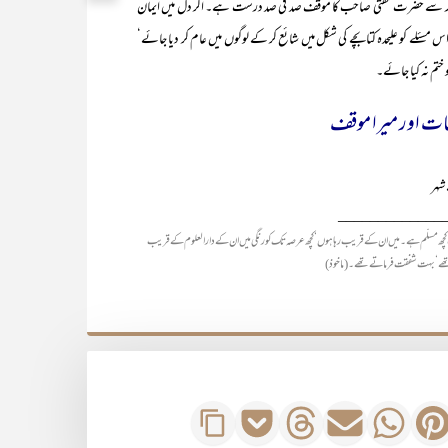
 اعتبار سے حضرت مفتی صاحب کا موقف صد فی صد درست ہے۔ اگر دل میں ایمان
ا۔ اس مسئلے کو علیحدہ کتابچے کی شکل میں شائع کر کے لوگوں میں عام کر دیا جائے‘
ختم نہ کیا جائے۔
ت اور میرا موقف
شہر
_____________
ویٰ سب کچھ مسلّم ہے۔ میں ان کے قریب رہا ہوں‘ کچھ عرصہ تک کورنگی میں ان کے دارالعلوم کے قریب
 تھے‘ بہت شفقت فرماتے تھے۔ (ماخوذ)