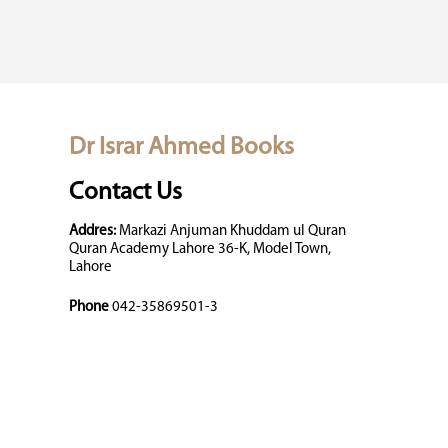
Dr Israr Ahmed Books
Contact Us
Addres:
Markazi Anjuman Khuddam ul Quran
Quran Academy Lahore 36-K, Model Town,
Lahore
Phone
042-35869501-3