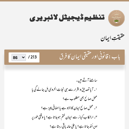
حقیقتِ ایمان
باب:
قانونی اور حقیقی ایمان کا فرق
213 /
سامنے آتے ہیں۔
۱۔ آیا تصدیق و اقرار سے ہی نجاتِ اخروی مل جائے گی یا
عمل صالح بھی مطلوب ہے؟
۲۔ عمل صالح ایمان کا جزو ہے یا اضافی چیز ہے؟
۳۔ ارتکاب کبائر سے ایمان ختم ہو جاتا ہے؟ یا وقتی طور پر
اوپر اُٹھ جاتا ہے؟ یا علیٰ حالہ باقی رہتا ہے؟