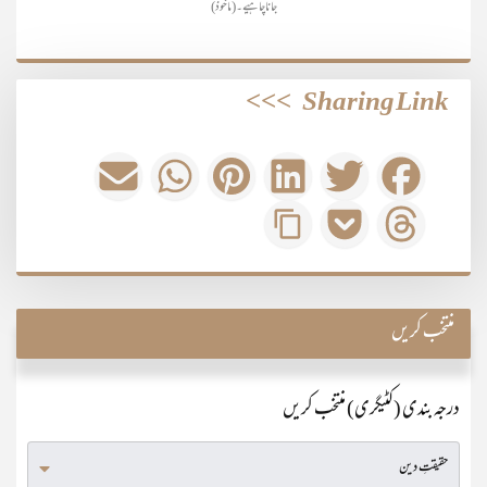
جانا چاہیے۔ (ماخوذ)
>>>
Sharing Link
منتخب کریں
درجہ بندی (کٹیگری) منتخب کریں