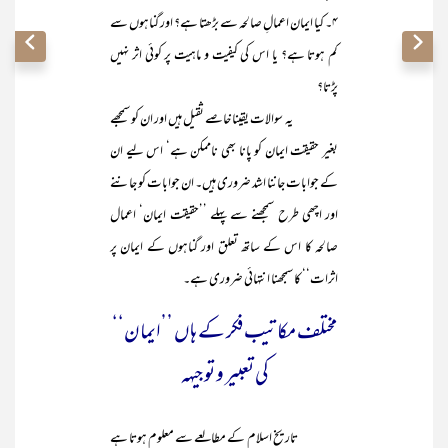
۴۔ کیا ایمان اعمالِ صالحہ سے بڑھتا ہے؟ اور گناہوں سے
کم ہوتا ہے؟ یا اس کی کیفیت و ماہیت پر کوئی اثر نہیں
پڑتا؟
یہ سوالات یقینا خاصے ثقیل ہیں اور ان کو سمجھے
بغیر حقیقت ایمان کو پانا بھی ناممکن ہے‘ اس لیے ان
کے جوابات جاننا اشد ضروری ہیں۔ ان جوابات کو جاننے
اور اچھی طرح سمجھنے سے پہلے ’’حقیقت ایمان‘ اعمال
صالحہ کا اس کے ساتھ تعلق اور گناہوں کے ایمان پر
اثرات‘‘ کا سمجھنا انتہائی ضروری ہے۔
مختلف مکاتیب فکر کے ہاں ’’ایمان‘‘
کی تعبیر و توجیہہ
تاریخ اسلام کے مطالعے سے معلوم ہوتا ہے