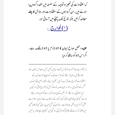
کہ اعتقادات کی تعبیر و توجیہہ کے سلسلہ میں متعدد گروہ پیدا
ہوئے ہیں۔ ان گروہوں کے اعتقادات اور دلائل کا پہلے
مطالعہ کر لیں تاکہ نتائج تک پہنچنے میں آسانی ہو۔
(۱) خوارج
(۱)
عمل صالح ایمان کا جزو لازم یا جزو لاینفک ہے۔
عقیدہ:
اگر اس جزو کو ساقط کر دیا
____________________________
(۱) خوارج سے منسوب فرقہ اس قت دنیا میں کہیں نہیں ہے بس عمان کے
علاقے میں رماتیہ فرقے کے نام سے ایک گروہ پایا جاتا ہے جن کے
اعتقادات خوارج سے قریب تر ہیں‘ لیکن اس قدر متشدد نہیں بلکہ معتدل
قسم کے لوگ ہیں۔ دوسری بات یہ نوٹ کر لیں کہ خوارج ذاتی زندگیوں
میں انتہائی پارسا تھے‘ فرائض کے پابند اور کبائر سے کوسوں دور رہنے
والے‘ کیونکہ ان کا عقیدہ تھا کہ کبیرہ گناہ کے ارتکاب سے انسان اسلام سے
نکل کر کفر میں داخل ہو جاتا ہے۔ لہٰذا ان کی عمل میں پارسائی کسی کو غلط فہمی
میں مبتلا نہ کر دے بلکہ حقائق کو دلائل کی روشنی میں سمجھنا چاہیے ظاہر پر نہیں