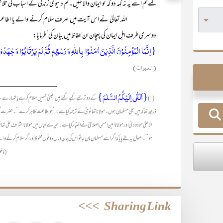
کہے تم اسے یہ نہ کہہ دو کہ تو ایمان والا نہیں۔ تم دنیوی زندگی کے اسباب کی تل
اللہ تعالیٰ نے اس آیت میں صرف سلام کرنے والے یا اطاعت پ
دوسری طرف اہل ایمان کی پہچان ان الفاظ میں بیان کی‘ فرمایا:
{اِنَّمَا الۡمُؤۡمِنُوۡنَ الَّذِیۡنَ اٰمَنُوۡا بِاللّٰہِ وَ رَسُوۡلِہٖ ثُمَّ لَمۡ یَرۡتَابُوۡا وَ جٰہَدُو
(الحجرات)
_______________
{اَلْقٰی اِلَیْکُمُ السَّلٰمَ}
(۱)
کے دو ترجمے کیے گئے ہیں‘ یعنی تمہیں سلام کرے یا تمہارے سام
ذریعہ تھا کہ میں بھی مسلمان ہوں۔ مولانا تھانویؒ نے ترجمہ کیا ہے: ’’جو اطاعت ظاہر کرے‘‘۔ حضرت شیخ الہ
الاعلیٰ مودودیؒ اور مولانا امین احسن اصلاحیؒ نے اختیار کیا ہے۔ میرے خیال میں مولانا اشرف علی تھان
ہو‘‘۔ اصول یہ طے پایا کہ اگر اسے مسلمان مان لیا تو اس کی جان و مال دونوں محفوظ اور اگر سلام کرنے والے 
(ماخو
>>>
Sharing Link