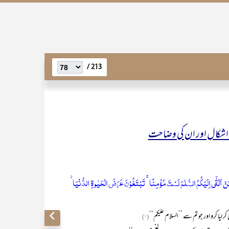
213 /
د اشکال اور ان کی وضاحت
ۡا لِمَنۡ اَلۡقٰۤی اِلَیۡکُمُ السَّلٰمَ لَسۡتَ مُؤۡمِنًا ۚ تَبۡتَغُوۡنَ عَرَضَ الۡحَیٰوۃِ الدُّنۡیَا ۫
 لیا کرو اور جو تم سے ’’السلام علیکم‘‘
(۱)