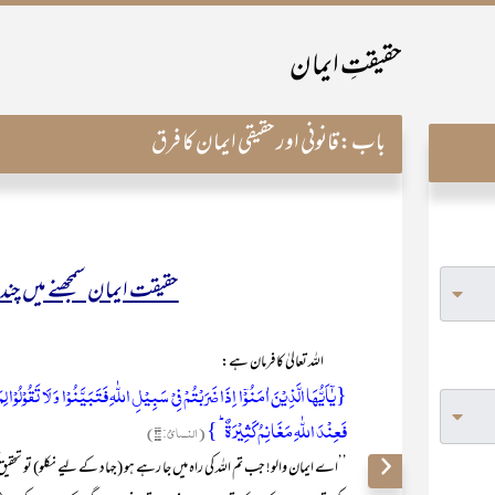
حقیقتِ ایمان
باب:
قانونی اور حقیقی ایمان کا فرق
حقیقت ایمان سمجھنے میں چن
اللہ تعالیٰ کا فرمان ہے:
{یٰۤاَیُّہَا الَّذِیۡنَ اٰمَنُوۡۤا اِذَا ضَرَبۡتُمۡ فِیۡ سَبِیۡلِ اللّٰہِ فَتَبَیَّنُوۡا وَ لَا تَقُوۡلُو
فَعِنۡدَ اللّٰہِ مَغَانِمُ کَثِیۡرَۃٌ ؕ }
(النسائ: ۹۴)
’’اے ایمان والو! جب تم اللہ کی راہ میں جا رہے ہو (جہاد کے لیے نکلو) تو تحقیق کر