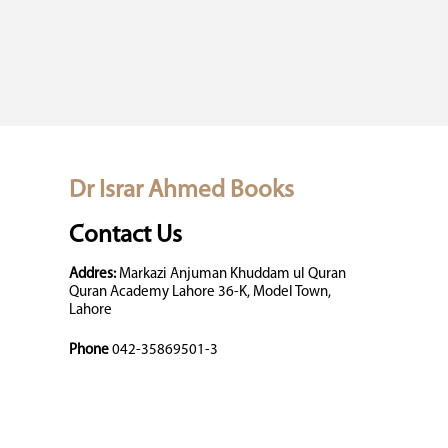
Dr Israr Ahmed Books
Contact Us
Addres:
Markazi Anjuman Khuddam ul Quran
Quran Academy Lahore 36-K, Model Town,
Lahore
Phone
042-35869501-3