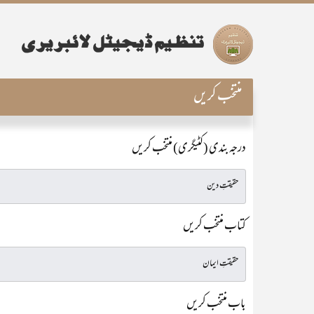
منتخب کریں
درجہ بندی (کٹیگری) منتخب کریں
کتاب منتخب کریں
باب منتخب کریں