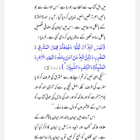
میں اہل کتاب سے خطاب ہو رہا ہے‘ اس حوالے سے جو
باتیں اہم تر تھیں انہیں نمایاں کر دیا گیا۔ آیہ بِر سورۃ البقرۃ
کے بالکل وسط میں ہے۔ اس میں ایمان کی اضافی تفصیل
بالکل سادہ تعبیر کے ساتھ بیان کر دی گئی ہے۔ فرمایا:
{لَیۡسَ الۡبِرَّ اَنۡ تُوَلُّوۡا وُجُوۡہَکُمۡ قِبَلَ الۡمَشۡرِقِ وَ
الۡمَغۡرِبِ وَ لٰکِنَّ الۡبِرَّ مَنۡ اٰمَنَ بِاللّٰہِ وَ الۡیَوۡمِ الۡاٰخِرِ وَ
الۡمَلٰٓئِکَۃِ وَ الۡکِتٰبِ وَ النَّبِیّٖنَ ۚ }
(البقرۃ: ۱۷۷)
’’نیکی یہی نہیں کہ تم اپنے چہرے مشرق کی طرف کر لو یا
مغرب کی طرف‘ بلکہ اصل نیکی یہ ہے کہ آدمی اللہ کو اور
یوم آخرت کو اور ملائکہ کو اور اللہ کی نازل کی ہوئی کتاب کو
اور اس کے پیغمبروں کو دل سے مانے۔‘‘
اس آیت میں ایمان باللہ اور ایمان بالآخرت کے
علاوہ ملائکہ‘ کتب اور انبیاء و رُسل پر ایمان کا ذکر کیا گیا
ہے۔ ان تینوں کو جمع کر لیں تو یہ ایمان بالرسالت بنتا