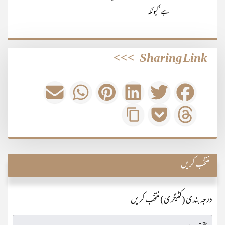
ہے‘ کیونکہ
>>>
Sharing Link
منتخب کریں
درجہ بندی (کٹیگری) منتخب کریں