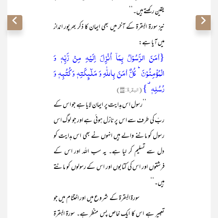
یقین رکھتے ہیں۔‘‘
نیز سورۃ البقرۃ کے آخر میں بھی ایمان کا ذکر بھرپور انداز
میں آیا ہے:
{اٰمَنَ الرَّسُوۡلُ بِمَاۤ اُنۡزِلَ اِلَیۡہِ مِنۡ رَّبِّہٖ وَ
الۡمُؤۡمِنُوۡنَ ؕ کُلٌّ اٰمَنَ بِاللّٰہِ وَ مَلٰٓئِکَتِہٖ وَ کُتُبِہٖ وَ
رُسُلِہٖ ۟}
(البقرۃ: ۲۸۵)
’’رسول اس ہدایت پر ایمان لایا ہے جو اس کے
ربّ کی طرف سے اس پر نازل ہوئی ہے اور جو لوگ اس
رسول کو ماننے والے ہیں انہوں نے بھی اس ہدایت کو
دل سے تسلیم کر لیا ہے۔ یہ سب اللہ اور اس کے
فرشتوں اور اس کی کتابوں اور اس کے رسولوں کو مانتے
ہیں۔‘‘
سورۃ البقرۃ کے شروع میں اور اختتام میں جو
تعبیر ہے اس کا ایک خاص پس منظر ہے۔ سورۃ البقرۃ