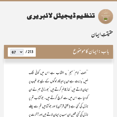
حقیقتِ ایمان
باب:
ایمان کا موضوع
213 /
’’الف‘ لام‘ میم‘ یہ الکتاب ہے اس میں کوئی شک
نہیں‘ ہدایت ہے ان پرہیزگار لوگوں کے لیے جو غیب پر
ایمان لاتے ہیں‘ نماز قائم کرتے ہیں‘ جو رزق ہم نے ان
کو دیا ہے اس میں سے خرچ کرتے ہیں۔ جو کتاب تم پر
نازل کی گئی ہے (یعنی قرآن) اور جو کتابیں تم سے پہلے
نازل کی گئی تھیں ان سب پر ایمان لاتے ہیں اور آخرت پر