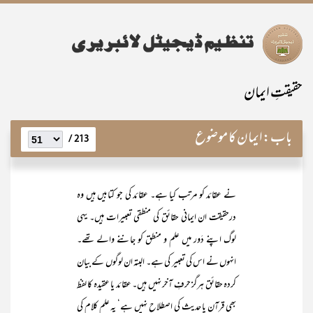
حقیقتِ ایمان
باب:
ایمان کا موضوع
213 /
نے عقائد کو مرتب کیا ہے۔ عقائد کی جو کتابیں ہیں وہ
درحقیقت ان ایمانی حقائق کی منطقی تعبیرات ہیں۔ یہی
لوگ اپنے دَور میں علم و منطق کو جاننے والے تھے۔
انہوں نے اس کی تعبیر کی ہے۔ البتہ ان لوگوں کے بیان
کردہ حقائق ہرگز حرفِ آخر نہیں ہیں۔ عقائد یا عقیدہ کا لفظ
بھی قرآن یا حدیث کی اصطلاح نہیں ہے‘ یہ علم کلام کی