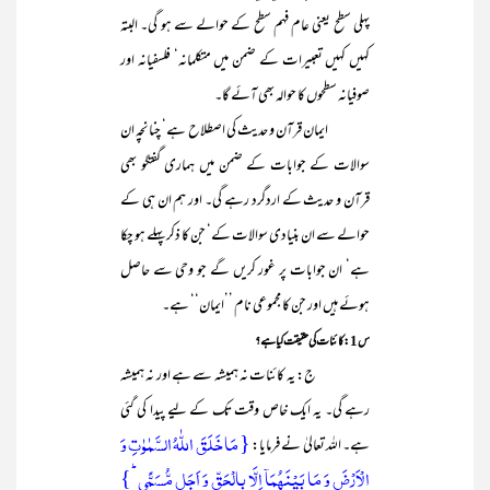
پہلی سطح یعنی عام فہم سطح کے حوالے سے ہو گی۔ البتہ
کہیں کہیں تعبیرات کے ضمن میں متکلمانہ‘ فلسفیانہ اور
صوفیانہ سطحوں کا حوالہ بھی آئے گا۔
ایمان قرآن و حدیث کی اصطلاح ہے‘ چنانچہ ان
سوالات کے جوابات کے ضمن میں ہماری گفتگو بھی
قرآن و حدیث کے اردگرد رہے گی۔ اور ہم ان ہی کے
حوالے سے ان بنیادی سوالات کے‘ جن کا ذکر پہلے ہو چکا
ہے‘ ان جوابات پر غور کریں گے جو وحی سے حاصل
ہوئے ہیں اور جن کا مجموعی نام ’’ایمان‘‘ ہے۔
س1: کائنات کی حقیقت کیا ہے؟
ج: یہ کائنات نہ ہمیشہ سے ہے اور نہ ہمیشہ
رہے گی۔ یہ ایک خاص وقت تک کے لیے پیدا کی گئی
{ مَا خَلَقَ اللّٰہُ السَّمٰوٰتِ وَ
ہے۔ اللہ تعالیٰ نے فرمایا:
الۡاَرۡضَ وَ مَا بَیۡنَہُمَاۤ اِلَّا بِالۡحَقِّ وَ اَجَلٍ مُّسَمًّی ؕ}