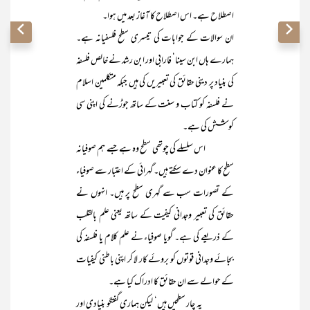
اصطلاح ہے۔ اس اصطلاح کا آغاز بعد میں ہوا۔
ان سوالات کے جوابات کی تیسری سطح فلسفیانہ ہے۔
ہمارے ہاں ابن سینا‘ فارابی اور ابن رشد نے خالص فلسفہ
کی بنیاد پر دینی حقائق کی تعبیریں کی ہیں جبکہ متکلمین اسلام
نے فلسفہ کو کتاب و سنت کے ساتھ جوڑنے کی اپنی سی
کوشش کی ہے۔
اس سلسلے کی چوتھی سطح وہ ہے جسے ہم صوفیانہ
سطح کا عنوان دے سکتے ہیں۔ گہرائی کے اعتبار سے صوفیاء
کے تصورات سب سے گہری سطح پر ہیں۔ انہوں نے
حقائق کی تعبیر وجدانی کیفیت کے ساتھ یعنی علم بالقلب
کے ذریعے کی ہے۔ گویا صوفیاء نے علم کلام یا فلسفہ کی
بجائے وجدانی قوتوں کو بروئے کار لا کر اپنی باطنی کیفیات
کے حوالے سے ان حقائق کا ادراک کیا ہے۔
یہ چار سطحیں ہیں‘ لیکن ہماری گفتگو بنیادی اور