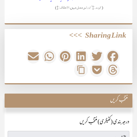
(الروم : ۸‘ اور اسی معنی میں الاحقاف: ۳)
>>>
Sharing Link
منتخب کریں
درجہ بندی (کٹیگری) منتخب کریں